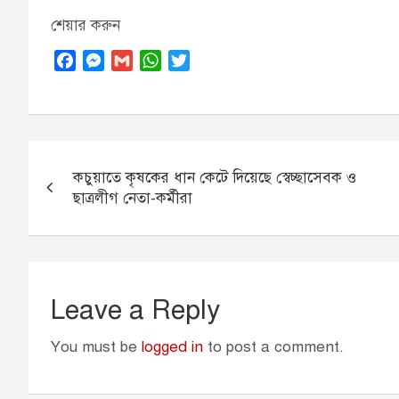
শেয়ার করুন
F
M
G
W
T
a
e
m
h
w
c
s
a
a
i
e
s
i
t
t
b
e
l
s
t
Post
o
n
A
e
কচুয়াতে কৃষকের ধান কেটে দিয়েছে স্বেচ্ছাসেবক ও
navigation
o
g
p
r
ছাত্রলীগ নেতা-কর্মীরা
k
e
p
r
Leave a Reply
You must be
logged in
to post a comment.