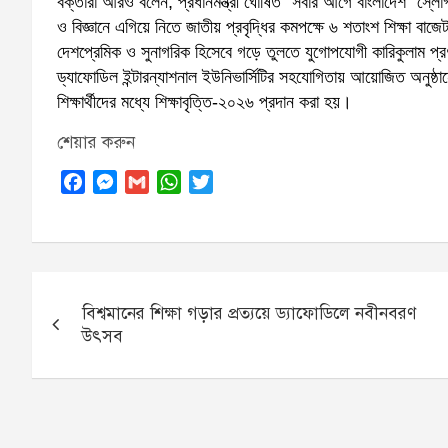
বক্তারা আরও বলেন, প্রধানমন্ত্রী ঘোষিত “সবার আগে বাংলাদেশ” স্লোগা
ও বিজ্ঞানে এগিয়ে নিতে জাতীয় প্রবৃদ্ধির কমপক্ষে ৬ শতাংশ শিক্ষা বাজেট
দেশপ্রেমিক ও সুনাগরিক হিসেবে গড়ে তুলতে যুগোপযোগী কারিকুলাম প্র
ড্যাফোডিল ইন্টারন্যাশনাল ইউনিভার্সিটির সহযোগিতায় আয়োজিত অনুষ্ঠানে
শিক্ষার্থীদের মধ্যে শিক্ষাবৃত্তি-২০২৬ প্রদান করা হয়।
শেয়ার করুন
F
M
G
W
T
a
e
m
h
w
c
s
a
a
i
e
s
i
t
t
b
e
l
s
t
Post
o
n
A
e
বিশ্বমানের শিক্ষা গড়ার প্রত্যয়ে ড্যাফোডিলে নবীনবরণ
navigation
o
g
p
r
উৎসব
k
e
p
r