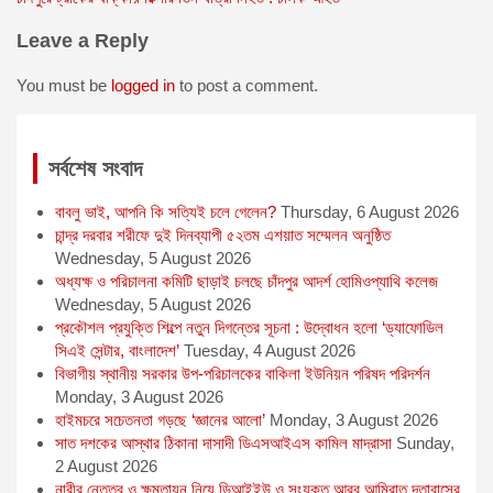
e
s
i
t
t
navigation
b
e
l
s
t
Leave a Reply
o
n
A
e
o
g
p
r
You must be
logged in
to post a comment.
k
e
p
r
সর্বশেষ সংবাদ
বাবলু ভাই, আপনি কি সত্যিই চলে গেলেন?
Thursday, 6 August 2026
চান্দ্র দরবার শরীফে দুই দিনব্যাপী ৫২তম এশয়াত সম্মেলন অনুষ্ঠিত
Wednesday, 5 August 2026
অধ্যক্ষ ও পরিচালনা কমিটি ছাড়াই চলছে চাঁদপুর আদর্শ হোমিওপ্যাথি কলেজ
Wednesday, 5 August 2026
প্রকৌশল প্রযুক্তি শিল্পে নতুন দিগন্তের সূচনা : উদ্বোধন হলো ‘ড্যাফোডিল
সিএই সেন্টার, বাংলাদেশ’
Tuesday, 4 August 2026
বিভাগীয় স্থানীয় সরকার উপ-পরিচালকের বাকিলা ইউনিয়ন পরিষদ পরিদর্শন
Monday, 3 August 2026
হাইমচরে সচেতনতা গড়ছে ‘জ্ঞানের আলো’
Monday, 3 August 2026
সাত দশকের আস্থার ঠিকানা দাসাদী ডিএসআইএস কামিল মাদ্রাসা
Sunday,
2 August 2026
নারীর নেতৃত্ব ও ক্ষমতায়ন নিয়ে ডিআইইউ ও সংযুক্ত আরব আমিরাত দূতাবাসের