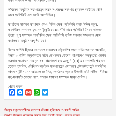
প্রতি আহবান জানান সাংবাদিক নেতারা।
অভিষেক অনুষ্ঠানে সভাপতিত্ব করেন সংগঠনের সভাপতি চ্যানেল আইয়ের সৌদি
আরব প্রতিনিধি এম ওয়াই আলাউদ্দিন।
সংগঠনের সাধারণ সম্পাদক এসএ টিভির জেদ্দা প্রতিনিধি বাহার উদ্দিন বকুল,
সাংগঠনিক সম্পাদক চ্যানেল টুয়েন্টিফোরের সৌদি আরব প্রতিনিধি সৈয়দ আহমেদ
ভুঁইয়া, যুগ্ম সম্পাদক আরটিভির জেদ্দা প্রতিনিধি হানিস সরকার উজ্জ্বলের যৌথ
সঞ্চালনায় অনুষ্ঠান অনুষ্ঠিত হয়।
বিশেষ অতিথি ছিলেন বাংলাদেশ সরকারের রাষ্ট্রপতির প্রেস সচিব জয়নাল আবেদীন,
বিমান ও পর্যটন মন্ত্রণালয়ের সচিব মোখাম্মেল হোসেন, বাংলাদেশ কনস্যুলেট জেদ্দার
কনসাল জেনারেল নাজমুল হক, বাংলাদেশ হজ এজেন্সি (হাব) এর সভাপতি শাহাদাৎ
হোসেন তসলিম, সৌদি সাংস্কৃতিক মন্ত্রণালয়ের জেনারেল এন্টারটেইনমেন্ট অথরিটির
কানসালটেন্ট নাশেন আহমেদ ওয়াসিম, সংগঠনের প্রধান উপদেষ্টা রুমি সাঈদ, সিনিয়র
সহ-সভাপতি সোহেল রানা, সাবেক সাধারণ সম্পাদক মাসুদ সেলিম।
শেয়ার করুন
F
M
G
W
T
a
e
m
h
w
Post
চাঁদপুরে স্কুলছাত্রীকে হামলার ঘটনায় হাইমচরে ৩ বখাটে আটক
c
s
a
a
i
চাঁদপুরে ট্রাকের ধাক্কায় রিক্সার তিন যাত্রী নিহত : চালক আহত