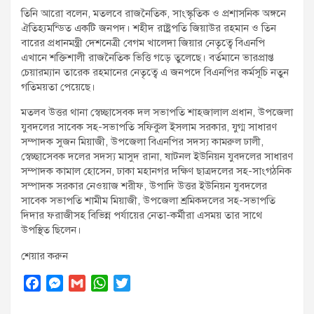
তিনি আরো বলেন, মতলবে রাজনৈতিক, সাংস্কৃতিক ও প্রশাসনিক অঙ্গনে
ঐতিহ্যমন্ডিত একটি জনপদ। শহীদ রাষ্ট্রপতি জিয়াউর রহমান ও তিন
বারের প্রধানমন্ত্রী দেশনেত্রী বেগম খালেদা জিয়ার নেতৃত্বে বিএনপি
এখানে শক্তিশালী রাজনৈতিক ভিত্তি গড়ে তুলেছে। বর্তমানে ভারপ্রাপ্ত
চেয়ারম্যান তারেক রহমানের নেতৃত্বে এ জনপদে বিএনপির কর্মসূচি নতুন
গতিময়তা পেয়েছে।
মতলব উত্তর থানা স্বেচ্ছাসেবক দল সভাপতি শাহজালাল প্রধান, উপজেলা
যুবদলের সাবেক সহ-সভাপতি সফিকুল ইসলাম সরকার, যুগ্ম সাধারণ
সম্পাদক সুজন মিয়াজী, উপজেলা বিএনপির সদস্য কামরুল ঢালী,
স্বেচ্ছাসেবক দলের সদস্য মাসুদ রানা, ষাটনল ইউনিয়ন যুবদলের সাধারণ
সম্পাদক কামাল হোসেন, ঢাকা মহানগর দক্ষিণ ছাত্রদলের সহ-সাংগঠনিক
সম্পাদক সরকার নেওয়াজ শরীফ, উপাদি উত্তর ইউনিয়ন যুবদলের
সাবেক সভাপতি শামীম মিয়াজী, উপজেলা শ্রমিকদলের সহ-সভাপতি
দিদার ফরাজীসহ বিভিন্ন পর্যায়ের নেতা-কর্মীরা এসময় তার সাথে
উপস্থিত ছিলেন।
শেয়ার করুন
F
M
G
W
T
a
e
m
h
w