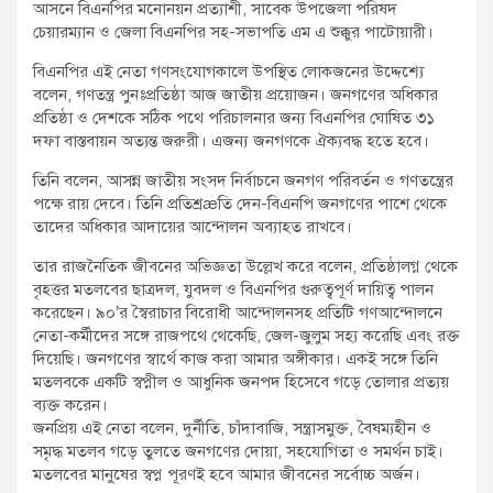
আসনে বিএনপির মনোনয়ন প্রত্যাশী, সাবেক উপজেলা পরিষদ
চেয়ারম্যান ও জেলা বিএনপির সহ-সভাপতি এম এ শুক্কুর পাটোয়ারী।
বিএনপির এই নেতা গণসংযোগকালে উপস্থিত লোকজনের উদ্দেশ্যে
বলেন, গণতন্ত্র পুনঃপ্রতিষ্ঠা আজ জাতীয় প্রয়োজন। জনগণের অধিকার
প্রতিষ্ঠা ও দেশকে সঠিক পথে পরিচালনার জন্য বিএনপির ঘোষিত ৩১
দফা বাস্তবায়ন অত্যন্ত জরুরী। এজন্য জনগণকে ঐক্যবদ্ধ হতে হবে।
তিনি বলেন, আসন্ন জাতীয় সংসদ নির্বাচনে জনগণ পরিবর্তন ও গণতন্ত্রের
পক্ষে রায় দেবে। তিনি প্রতিশ্রæতি দেন-বিএনপি জনগণের পাশে থেকে
তাদের অধিকার আদায়ের আন্দোলন অব্যাহত রাখবে।
তার রাজনৈতিক জীবনের অভিজ্ঞতা উল্লেখ করে বলেন, প্রতিষ্ঠালগ্ন থেকে
বৃহত্তর মতলবের ছাত্রদল, যুবদল ও বিএনপির গুরুত্বপূর্ণ দায়িত্ব পালন
করেছেন। ৯০’র স্বৈরাচার বিরোধী আন্দোলনসহ প্রতিটি গণআন্দোলনে
নেতা-কর্মীদের সঙ্গে রাজপথে থেকেছি, জেল-জুলুম সহ্য করেছি এবং রক্ত
দিয়েছি। জনগণের স্বার্থে কাজ করা আমার অঙ্গীকার। একই সঙ্গে তিনি
মতলবকে একটি স্বপ্নীল ও আধুনিক জনপদ হিসেবে গড়ে তোলার প্রত্যয়
ব্যক্ত করেন।
জনপ্রিয় এই নেতা বলেন, দুর্নীতি, চাঁদাবাজি, সন্ত্রাসমুক্ত, বৈষম্যহীন ও
সমৃদ্ধ মতলব গড়ে তুলতে জনগণের দোয়া, সহযোগিতা ও সমর্থন চাই।
মতলবের মানুষের স্বপ্ন পূরণই হবে আমার জীবনের সর্বোচ্চ অর্জন।