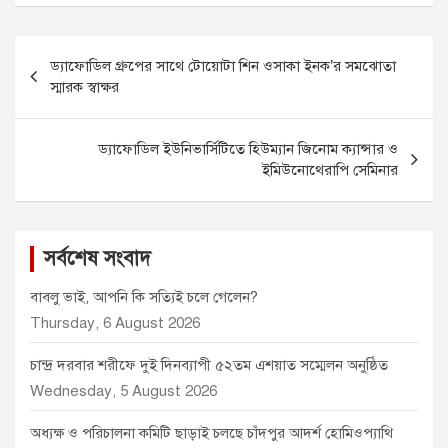
c
s
a
a
i
e
s
i
t
t
Post
b
e
l
s
t
ড্যাফোডিল গ্রুপের সাথে টোয়োটা শিন ওসাকা ইনক’র সমঝোতা
o
n
A
e
navigation
স্মারক স্বাক্ষর
o
g
p
r
k
e
p
r
ড্যাফোডিল ইউনিভার্সিটিতে হিউম্যান জিনোম ক্যান্সার ও
ইমিউনোথেরাপি সেমিনার
সর্বশেষ সংবাদ
বাবলু ভাই, আপনি কি সত্যিই চলে গেলেন?
Thursday, 6 August 2026
চান্দ্র দরবার শরীফে দুই দিনব্যাপী ৫২তম এশয়াত সম্মেলন অনুষ্ঠিত
Wednesday, 5 August 2026
অধ্যক্ষ ও পরিচালনা কমিটি ছাড়াই চলছে চাঁদপুর আদর্শ হোমিওপ্যাথি