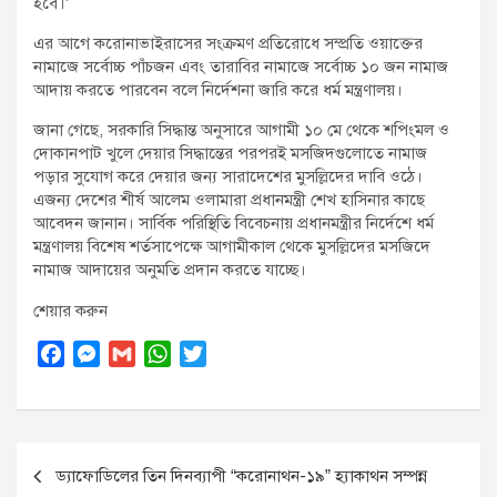
হবে।’
এর আগে করোনাভাইরাসের সংক্রমণ প্রতিরোধে সম্প্রতি ওয়াক্তের
নামাজে সর্বোচ্চ পাঁচজন এবং তারাবির নামাজে সর্বোচ্চ ১০ জন নামাজ
আদায় করতে পারবেন বলে নির্দেশনা জারি করে ধর্ম মন্ত্রণালয়।
জানা গেছে, সরকারি সিদ্ধান্ত অনুসারে আগামী ১০ মে থেকে শপিংমল ও
দোকানপাট খুলে দেয়ার সিদ্ধান্তের পরপরই মসজিদগুলোতে নামাজ
পড়ার সুযোগ করে দেয়ার জন্য সারাদেশের মুসল্লিদের দাবি ওঠে।
এজন্য দেশের শীর্ষ আলেম ওলামারা প্রধানমন্ত্রী শেখ হাসিনার কাছে
আবেদন জানান। সার্বিক পরিস্থিতি বিবেচনায় প্রধানমন্ত্রীর নির্দেশে ধর্ম
মন্ত্রণালয় বিশেষ শর্তসাপেক্ষে আগামীকাল থেকে মুসল্লিদের মসজিদে
নামাজ আদায়ের অনুমতি প্রদান করতে যাচ্ছে।
শেয়ার করুন
F
M
G
W
T
a
e
m
h
w
c
s
a
a
i
e
s
i
t
t
Post
b
e
l
s
t
ড্যাফোডিলের তিন দিনব্যাপী “করোনাথন-১৯” হ্যাকাথন সম্পন্ন
o
n
A
e
navigation