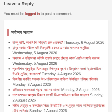
b
e
l
s
t
Leave a Reply
o
n
A
e
o
g
p
r
You must be
logged in
to post a comment.
k
e
p
r
সর্বশেষ সংবাদ
বাবলু ভাই, আপনি কি সত্যিই চলে গেলেন?
Thursday, 6 August 2026
চান্দ্র দরবার শরীফে দুই দিনব্যাপী ৫২তম এশয়াত সম্মেলন অনুষ্ঠিত
Wednesday, 5 August 2026
অধ্যক্ষ ও পরিচালনা কমিটি ছাড়াই চলছে চাঁদপুর আদর্শ হোমিওপ্যাথি কলেজ
Wednesday, 5 August 2026
প্রকৌশল প্রযুক্তি শিল্পে নতুন দিগন্তের সূচনা : উদ্বোধন হলো ‘ড্যাফোডিল
সিএই সেন্টার, বাংলাদেশ’
Tuesday, 4 August 2026
বিভাগীয় স্থানীয় সরকার উপ-পরিচালকের বাকিলা ইউনিয়ন পরিষদ পরিদর্শন
Monday, 3 August 2026
হাইমচরে সচেতনতা গড়ছে ‘জ্ঞানের আলো’
Monday, 3 August 2026
সাত দশকের আস্থার ঠিকানা দাসাদী ডিএসআইএস কামিল মাদ্রাসা
Sunday,
2 August 2026
নারীর নেতৃত্ব ও ক্ষমতায়ন নিয়ে ডিআইইউ ও সংযুক্ত আরব আমিরাত দূতাবাসের
যৌথ সেমিনার
Sunday, 2 August 2026