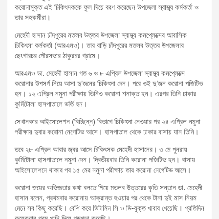
করোনামুক্ত এই চিকিৎসককে ফুল দিয়ে বরণ করেছেন উপজেলা স্বাস্থ্য কর্মকর্তা ও
তার সহকর্মীরা।
মেহেদী হাসান চাঁদপুরের মতলব উত্তর উপজেলা স্বাস্থ্য কমপ্লেক্সের আবাসিক
চিকিৎসা কর্মকর্তা (আরএমও)। তার বাড়ি চাঁদপুরের মতলব উত্তর উপজেলার
ছেংগারচর পৌরসভার ঠাকুরচর গ্রামে।
আরএমও ডা. মেহেদী হাসান গত ৬ ও ৮ এপ্রিল উপজেলা স্বাস্থ্য কমপ্লেক্সে
করোনার উপসর্গ নিয়ে আসা দু’জনের চিকিৎসা দেন। পরে ওই দু’জন করোনা পজিটিভ
হন। ১২ এপ্রিল নমুনা পরীক্ষায় তিনিও করোনা শনাক্ত হন। এরপর তিনি ঢাকার
কুর্মিটোলা হাসপাতালে ভর্তি হন।
সেখানকার আইসোলেশন (বিচ্ছিন্ন) বিভাগে চিকিৎসা নেওয়ার পর ২৪ এপ্রিল নমুনা
পরীক্ষায় দুবার করোনা নেগেটিভ আসে। হাসপাতাল থেকে ঢাকার বাসায় যান তিনি।
তবে ২৮ এপ্রিল আবার জ্বর আসে চিকিৎসক মেহেদী হাসানের। ৩ মে পুনরায়
কুর্মিটোলা হাসপাতালে নমুনা দেন। দ্বিতীয়বার তিনি করোনা পজিটিভ হন। বাসায়
আইসোলেশনে থাকার পর ১৫ মের নমুনা পরীক্ষায় তার করোনা নেগেটিভ আসে।
করোনা জয়ের অভিজ্ঞতার কথা বলতে গিয়ে মতলব উত্তরের কৃতি সন্তান ডা. মেহেদী
হাসান বলেন, প্রথমবার করোনায় আক্রান্ত হওয়ার পর থেকে টানা দুই মাস নিয়ম
মেনে সব কিছু করেছি। বেশি করে ভিটামিন সি ও ডি-যুক্ত খাবার খেয়েছি। প্রতিদিন
কয়েকবার গরম পানি দিয়ে গড়গড়া করেছি।