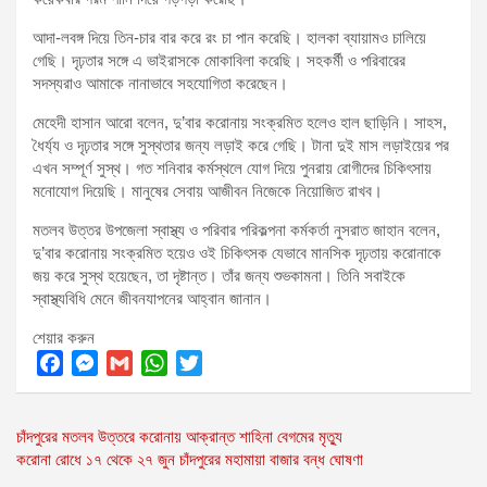
আদা-লবঙ্গ দিয়ে তিন-চার বার করে রং চা পান করেছি। হালকা ব্যায়ামও চালিয়ে
গেছি। দৃঢ়তার সঙ্গে এ ভাইরাসকে মোকাবিলা করেছি। সহকর্মী ও পরিবারের
সদস্যরাও আমাকে নানাভাবে সহযোগিতা করেছেন।
মেহেদী হাসান আরো বলেন, দু’বার করোনায় সংক্রমিত হলেও হাল ছাড়িনি। সাহস,
ধৈর্য্য ও দৃঢ়তার সঙ্গে সুস্থতার জন্য লড়াই করে গেছি। টানা দুই মাস লড়াইয়ের পর
এখন সম্পূর্ণ সুস্থ। গত শনিবার কর্মস্থলে যোগ দিয়ে পুনরায় রোগীদের চিকিৎসায়
মনোযোগ দিয়েছি। মানুষের সেবায় আজীবন নিজেকে নিয়োজিত রাখব।
মতলব উত্তর উপজেলা স্বাস্থ্য ও পরিবার পরিকল্পনা কর্মকর্তা নুসরাত জাহান বলেন,
দু’বার করোনায় সংক্রমিত হয়েও ওই চিকিৎসক যেভাবে মানসিক দৃঢ়তায় করোনাকে
জয় করে সুস্থ হয়েছেন, তা দৃষ্টান্ত। তাঁর জন্য শুভকামনা। তিনি সবাইকে
স্বাস্থ্যবিধি মেনে জীবনযাপনের আহ্বান জানান।
শেয়ার করুন
F
M
G
W
T
a
e
m
h
w
Post
চাঁদপুরের মতলব উত্তরে করোনায় আক্রান্ত শাহিনা বেগমের মৃত্যু
c
s
a
a
i
করোনা রোধে ১৭ থেকে ২৭ জুন চাঁদপুরের মহামায়া বাজার বন্ধ ঘোষণা
e
s
i
t
t
navigation