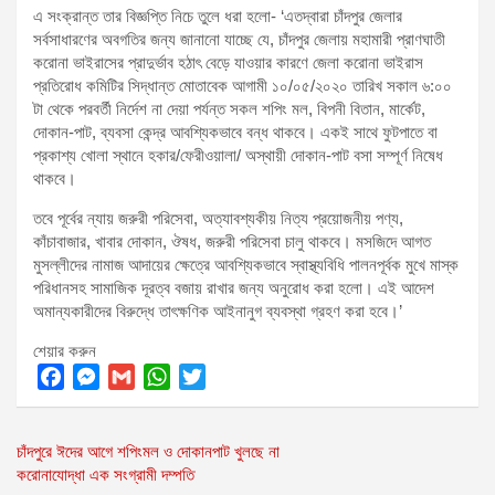
এ সংক্রান্ত তার বিজ্ঞপ্তি নিচে তুলে ধরা হলো- ‘এতদ্বারা চাঁদপুর জেলার
সর্বসাধারণের অবগতির জন্য জানানো যাচ্ছে যে, চাঁদপুর জেলায় মহামারী প্রাণঘাতী
করোনা ভাইরাসের প্রাদুর্ভাব হঠাৎ বেড়ে যাওয়ার কারণে জেলা করোনা ভাইরাস
প্রতিরোধ কমিটির সিদ্ধান্ত মোতাবেক আগামী ১০/০৫/২০২০ তারিখ সকাল ৬:০০
টা থেকে পরবর্তী নির্দেশ না দেয়া পর্যন্ত সকল শপিং মল, বিপনী বিতান, মার্কেট,
দোকান-পাট, ব্যবসা কেন্দ্র আবশ্যিকভাবে বন্ধ থাকবে। একই সাথে ফুটপাতে বা
প্রকাশ্য খোলা স্থানে হকার/ফেরীওয়ালা/ অস্থায়ী দোকান-পাট বসা সম্পূর্ণ নিষেধ
থাকবে।
তবে পূর্বের ন্যায় জরুরী পরিসেবা, অত্যাবশ্যকীয় নিত্য প্রয়োজনীয় পণ্য,
কাঁচাবাজার, খাবার দোকান, ঔষধ, জরুরী পরিসেবা চালু থাকবে। মসজিদে আগত
মুসল্লীদের নামাজ আদায়ের ক্ষেত্রে আবশ্যিকভাবে স্বাস্থ্যবিধি পালনপূর্বক মুখে মাস্ক
পরিধানসহ সামাজিক দূরত্ব বজায় রাখার জন্য অনুরোধ করা হলো। এই আদেশ
অমান্যকারীদের বিরুদ্ধে তাৎক্ষণিক আইনানুগ ব্যবস্থা গ্রহণ করা হবে।’
শেয়ার করুন
F
M
G
W
T
a
e
m
h
w
Post
চাঁদপুরে ঈদের আগে শপিংমল ও দোকানপাট খুলছে না
c
s
a
a
i
করোনাযোদ্ধা এক সংগ্রামী দম্পতি
e
s
i
t
t
navigation