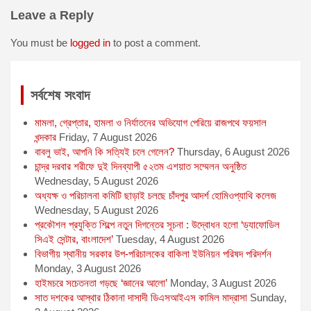
b
e
l
s
t
Leave a Reply
o
n
A
e
o
g
p
r
You must be
logged in
to post a comment.
k
e
p
r
সর্বশেষ সংবাদ
মামলা, গ্রেপ্তার, হামলা ও নির্যাতনের অভিযোগ পেরিয়ে রাজপথে ফয়সাল
খন্দকার
Friday, 7 August 2026
বাবলু ভাই, আপনি কি সত্যিই চলে গেলেন?
Thursday, 6 August 2026
চান্দ্র দরবার শরীফে দুই দিনব্যাপী ৫২তম এশয়াত সম্মেলন অনুষ্ঠিত
Wednesday, 5 August 2026
অধ্যক্ষ ও পরিচালনা কমিটি ছাড়াই চলছে চাঁদপুর আদর্শ হোমিওপ্যাথি কলেজ
Wednesday, 5 August 2026
প্রকৌশল প্রযুক্তি শিল্পে নতুন দিগন্তের সূচনা : উদ্বোধন হলো ‘ড্যাফোডিল
সিএই সেন্টার, বাংলাদেশ’
Tuesday, 4 August 2026
বিভাগীয় স্থানীয় সরকার উপ-পরিচালকের বাকিলা ইউনিয়ন পরিষদ পরিদর্শন
Monday, 3 August 2026
হাইমচরে সচেতনতা গড়ছে ‘জ্ঞানের আলো’
Monday, 3 August 2026
সাত দশকের আস্থার ঠিকানা দাসাদী ডিএসআইএস কামিল মাদ্রাসা
Sunday,