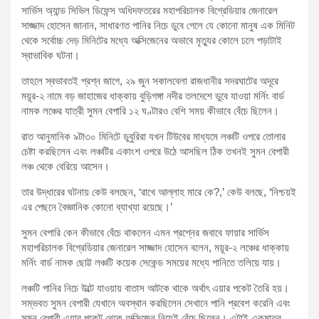
সার্ভিস অ্যান্ড সিভিল ডিফেন্স অধিদফতরের মহাপরিচালক বিগ্রেডিয়ার জেনারেল
সাজ্জাদ হোসেন জানান, সাধারণত পানির নিচে ডুবে গেলে যে কোনো মানুষ এক মিনিট
থেকে সর্বোচ্চ দেড় মিনিটের মধ্যে অক্সিজেনের অভাবে মৃত্যুর কোলে ঢলে পড়াটাই
স্বাভাবিক ঘটনা।
তাহলে স্বভাবতই প্রশ্ন জাগে, ২৯ জুন সকালবেলা রাজধানীর সদরঘাটের অদূরে
ময়ূর-২ নামে বড় জাহাজের ধাক্কায় বুড়িগঙ্গা নদীর তলদেশে ডুবে যাওয়া মর্নিং বার্ড
নামক লঞ্চের যাত্রী সুমন বেপারি ১২ ঘণ্টারও বেশি সময় কীভাবে বেঁচে ছিলেন।
রাত আনুমানিক ৯টা৩০ মিনিটে ডুবুরিরা যখন টিউবের মাধ্যমে লঞ্চটি ওপরে তোলার
চেষ্টা করছিলেন এবং লঞ্চটির একাংশ ওপরে উঠে আসছিল ঠিক তখনই সুমন বেপারী
লঞ্চ থেকে বেরিয়ে আসেন।
তার উদ্ধারের ঘটনায় কেউ বলছেন, ‘রাখে আল্লাহ মারে কে?,’ কেউ বলছে, ‘নিশ্চয়ই
এর পেছনে বৈজ্ঞানিক কোনো ব্যাখ্যা রয়েছে।’
সুমন বেপারি কেন কীভাবে বেঁচে থাকলেন এমন প্রশ্নের জবাবে ফায়ার সার্ভিস
মহাপরিচালক বিগ্রেডিয়ার জেনারেল সাজ্জাদ হোসেন বলেন, ময়ূর-২ লঞ্চের ধাক্কায়
মর্নিং বার্ড নামক ছোট্ট লঞ্চটি কয়েক সেকেন্ড সময়ের মধ্যে পানিতে তলিয়ে যায়।
লঞ্চটি পানির নিচে উল্টে যাওয়ায় বাতাস আটকে থাকে অর্থাৎ এয়ার পকেট তৈরি হয়।
সম্ভবত সুমন বেপারী যেখানে অবস্থান করছিলেন সেখানে পানি প্রবেশ করেনি এবং
সুমন বেপারী এয়ার পকেট থেকে অক্সিজেন নিয়েই বেঁচে ছিলেন। এটাই একমাত্র