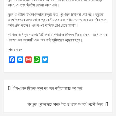
কারণ, এ ছাড়া দ্বিতীয় কোনো কারণ নেই।
সুমন বেপারীকে তাৎক্ষণিকভাবে উদ্ধার করে প্রাথমিক চিকিৎসা দেয়া হয়। ডুবুরিরা
তাৎক্ষণিকভাবে তাকে লাইফ জ্যাকেটে ঢেকে এবং শরীর মেসেজ করে তার শরীর গরম
করার চেষ্টা করেন। এরপর ওই ব্যক্তি চোখ মেলে তাকান।
বর্তমানে তিনি পুরান ঢাকার মিটফোর্ড হাসপাতালে চিকিৎসাধীন রয়েছেন। তিনি পেশায়
একজন ফল ব্যবসায়ী এবং তার বাড়ি মুন্সিগঞ্জের আব্দুল্লাহপুর।
শেয়ার করুন
F
M
G
W
T
a
e
m
h
w
c
s
a
a
i
e
s
i
t
t
Post
b
e
l
s
t
‌’প্রি-পেইড মিটারের ভাড়া দশ বছর পর্যন্ত আদায় করা হবে’
o
n
A
e
navigation
o
g
p
r
k
e
p
চাঁদপুরের পুরানবাজারে মাদক নিয়ে দু’পক্ষের সংঘর্ষে পথচারী নিহত
r