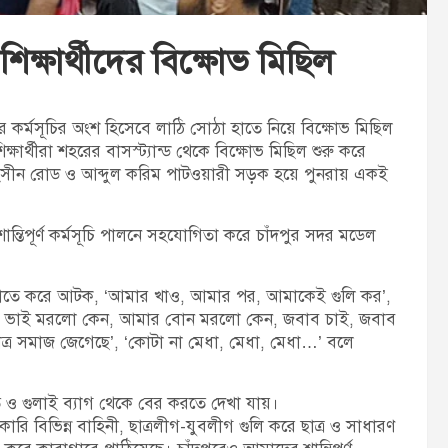
িক্ষার্থীদের বিক্ষোভ মিছিল
নের কর্মসূচির অংশ হিসেবে লাঠি সোঠা হাতে নিয়ে বিক্ষোভ মিছিল
িক্ষার্থীরা শহরের বাসস্ট্যান্ড থেকে বিক্ষোভ মিছিল শুরু করে
 মহসীন রোড ও আব্দুল করিম পাটওয়ারী সড়ক হয়ে পুনরায় একই
 শান্তিপূর্ণ কর্মসূচি পালনে সহযোগিতা করে চাঁদপুর সদর মডেল
ক, রাতে করে আটক, ‘আমার খাও, আমার পর, আমাকেই গুলি কর’,
ার ভাই মরলো কেন, আমার বোন মরলো কেন, জবাব চাই, জবাব
াত্র সমাজ জেগেছে’, ‘কোটা না মেধা, মেধা, মেধা…’ বলে
তি ও গুলাই ব্যাগ থেকে বের করতে দেখা যায়।
রি বিভিন্ন বাহিনী, ছাত্রলীগ-যুবলীগ গুলি করে ছাত্র ও সাধারণ