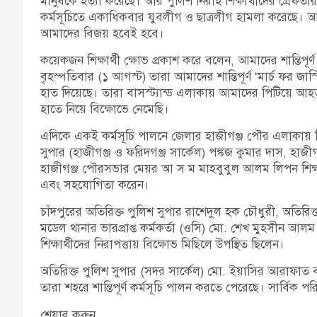
মানুষকে হত্যা করেছে। আর পুলিশ নিরীহ শিক্ষার্থীদের গ্রেফতা
কর্মসূচিতে একাধিকবার যুবলীগ ও ছাত্রলীগ হামলা করেছে। আম
আমাদের বিজয় হবেই হবে।
কয়েকজন শিক্ষার্থী ক্ষোভ প্রকাশ করে বলেন, আমাদের শান্তিপূ
বৃহস্পতিবার (১ আগস্ট) তারা আমাদের শান্তিপূর্ণ ‘মার্চ ফর জ
হাত দিয়েছে। তারা বাসস্ট্যান্ড এলাকায় আমাদের পিটিয়ে আহ
হাতে নিয়ে বিক্ষোভে নেমেছি।
এদিকে একই কর্মসূচি পালনে জেলার হাজীগঞ্জ পৌর এলাকায় বিক
সুপার (হাজীগঞ্জ ও ফরিদগঞ্জ সার্কেল) পঙ্কজ কুমার দাস, হাজীগঞ
হাজীগঞ্জ পৌরসভার মেয়র আ স ম মাহবুবুল আলম লিপন শিক্ষার্থীদ
এবং সহযোগিতা করেন।
চাঁদপুরের অতিরিক্ত পুলিশ সুপার রাশেদুল হক চৌধুরী, অতির
মডেল থানার ভারপ্রাপ্ত কর্মকর্তা (ওসি) মো. শেখ মুহসীন আল
শিক্ষার্থীদের নিরাপত্তায় বিক্ষোভ মিছিলে উপস্থিত ছিলেন।
অতিরিক্ত পুলিশ সুপার (সদর সার্কেল) মো. ইয়াসির আরাফাত ব
তারা শহরে শান্তিপূর্ণ কর্মসূচি পালন করতে পেরেছে। সার্বিক পর
শেয়ার করুন