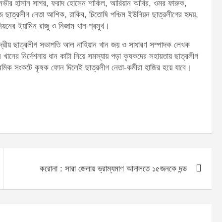
তানভীর হাসান সাগর, ফরাদ হোসেন শাকিল, আরিয়ান আবির, ওমর ফারুক,
জ ছাত্রলীগ নেতা আশিক, রাকিব, চিতোষি পশ্চিম ইউনিয়ন ছাত্রলীগের হৃদয়,
নিয়নের ইয়ামিন রাজু ও নিজাম খান প্রমুখ।
ন্দ্রীয় ছাত্রলীগ সভাপতি আল নাহিয়ান খান জয় ও সাধারণ সম্পাদক লেখক
েন খানের নির্দেশনায় ধান কাটা নিয়ে সমস্যায় পড়া কৃষকদের সহায়তায় ছাত্রলীগ
্রমিক সংকটে কৃষক ফোন দিলেই ছাত্রলীগ নেতা-কর্মীরা হাজির হয়ে যাবে।
করোনা : সারা জেলায় ভ্রাম্যমাণ আদালতে ১৫জনকে দন্ড