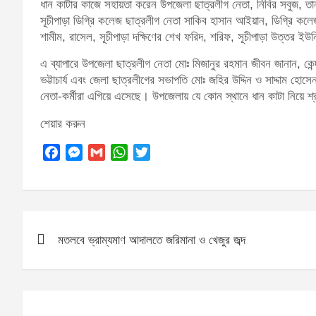
ধান কাটার কাজে সহায়তা করেন উপজেলা ছাত্রলীগ নেতা, নিবির সবুজ, 
সূচীপাড়া ডিগ্রি কলেজ ছাত্রলীগ নেতা সাকিব হাসান আইয়ান, ডিগ্রি কলে
শামীম, রাসেল, সূচীপাড়া দক্ষিণের শেখ ফরিদ, শরিফ, সূচীপাড়া উত্তর ইউ
এ ব্যাপারে উপজেলা ছাত্রলীগ নেতা মোঃ মিজানুর রহমান জীবন জানান, কে
ভট্টাচার্য এবং জেলা ছাত্রলীগের সভাপতি মোঃ জহির উদ্দিন ও সাদ্দাম হোস
নেতা-কর্মীরা এগিয়ে এসেছে। উপজেলায় যে কোন স্থানে ধান কাটা নিয়ে শ
শেয়ার করুন
F
M
G
W
T
a
e
m
h
w
c
s
a
a
i
Post
e
s
i
t
t
b
e
l
s
t
মতলবে ভ্রাম্যমাণ আদালতে জরিমানা ও খেজুর জব্দ
navigation
o
n
A
e
o
g
p
r
k
e
p
r