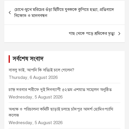
c
s
a
a
i
Post
e
s
i
t
t
চোখে-মুখে মরিচের গুঁড়া ছিটিয়ে যুবককে কুপিয়ে হত্যা, প্রতিবাদে
navigation
b
e
l
s
t
বিক্ষোভ ও মানববন্ধন
o
n
A
e
o
g
p
r
গাছ থেকে পড়ে শ্রমিকের মৃত্যু
k
e
p
r
সর্বশেষ সংবাদ
বাবলু ভাই, আপনি কি সত্যিই চলে গেলেন?
Thursday, 6 August 2026
চান্দ্র দরবার শরীফে দুই দিনব্যাপী ৫২তম এশয়াত সম্মেলন অনুষ্ঠিত
Wednesday, 5 August 2026
অধ্যক্ষ ও পরিচালনা কমিটি ছাড়াই চলছে চাঁদপুর আদর্শ হোমিওপ্যাথি
কলেজ
Wednesday, 5 August 2026