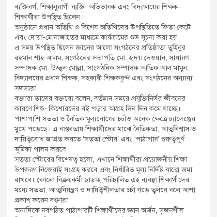
ব্যক্তিবর্গ, শিক্ষানুরাগী ব্যক্তি, অভিভাবক এবং বিদ্যালয়ের শিক্ষক-
শিক্ষার্থীরা উপস্থিত ছিলেন।
অনুষ্ঠানে প্রধান অতিথি ও বিশেষ অতিথিদের উপস্থিতিতে ফিতা কেটে
এবং দোয়া-মোনাজাতের মাধ্যমে কার্যক্রমের শুভ সূচনা করা হয়।
এ সময় উপস্থিত ছিলেন জ্ঞানের আলো সংগঠনের প্রতিষ্ঠাতা তুহিনুর
রহমান শাহ আলম, সংগঠনের সভাপতি মো. হৃদয় দেওয়ান, সাধারণ
সম্পাদক মো. উজ্জ্বল মোল্লা, সাংগঠনিক সম্পাদক আতিক আল মামুন,
বিদ্যালয়ের প্রধান শিক্ষক, সহকারী শিক্ষকবৃন্দ এবং সংগঠনের অন্যান্য
সদস্যরা।
বক্তারা তাদের বক্তব্যে বলেন, বর্তমান সময়ে প্রযুক্তিনির্ভর জীবনের
কারণে শিশু- কিশোরদের বই পড়ার আগ্রহ দিন দিন কমে যাচ্ছে।
পাশাপাশি সততা ও নৈতিক মূল্যবোধের চর্চাও অনেক ক্ষেত্রে চ্যালেঞ্জের
মুখে পড়েছে। এ বাস্তবতায় শিক্ষার্থীদের মাঝে নৈতিকতা, আত্মবিশ্বাস ও
দায়িত্ববোধ জাগ্রত করতে ‘সততা স্টোর’ এবং ‘পাঠাগার’ গুরুত্বপূর্ণ
ভূমিকা পালন করবে।
সততা স্টোরের বিশেষত্ব হলো, এখানে শিক্ষার্থীরা প্রয়োজনীয় শিক্ষা
উপকরণ নিজেরাই সংগ্রহ করবে এবং নির্ধারিত মূল্য নির্দিষ্ট বাক্সে জমা
রাখবে। কোনো বিক্রয়কর্মী ছাড়াই পরিচালিত এই ব্যবস্থা শিক্ষার্থীদের
মধ্যে সততা, আত্মনিয়ন্ত্রণ ও দায়িত্বশীলতার চর্চা গড়ে তুলবে বলে আশা
প্রকাশ করেন বক্তারা।
অন্যদিকে নবগঠিত পাঠাগারটি শিক্ষার্থীদের জ্ঞান অর্জন, সৃজনশীল