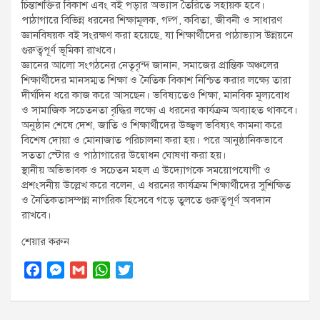
চিন্তাশক্তির বিকাশ এবং বই পড়ার অভ্যাস তৈরিতে সহায়ক হবে।
পাঠাগারে বিভিন্ন ধরনের শিক্ষামূলক, গল্প, কবিতা, জীবনী ও সাধারণ
জ্ঞানবিষয়ক বই সংরক্ষণ করা হয়েছে, যা শিক্ষার্থীদের পাঠাভ্যাস উন্নয়নে
গুরুত্বপূর্ণ ভূমিকা রাখবে।
জ্ঞানের আলো সংগঠনের নেতৃবৃন্দ জানান, সমাজের প্রান্তিক অঞ্চলের
শিক্ষার্থীদের মানসম্মত শিক্ষা ও নৈতিক বিকাশ নিশ্চিত করার লক্ষ্যে তারা
দীর্ঘদিন ধরে কাজ করে আসছেন। ভবিষ্যতেও শিক্ষা, মানবিক মূল্যবোধ
ও সামাজিক সচেতনতা বৃদ্ধির লক্ষ্যে এ ধরনের কার্যক্রম অব্যাহত থাকবে।
অনুষ্ঠান শেষে দেশ, জাতি ও শিক্ষার্থীদের উজ্জ্বল ভবিষ্যৎ কামনা করে
বিশেষ দোয়া ও মোনাজাত পরিচালনা করা হয়। পরে আনুষ্ঠানিকভাবে
সততা স্টোর ও পাঠাগারের উদ্বোধন ঘোষণা করা হয়।
স্থানীয় অভিভাবক ও সচেতন মহল এ উদ্যোগকে সময়োপযোগী ও
প্রশংসনীয় উল্লেখ করে বলেন, এ ধরনের কার্যক্রম শিক্ষার্থীদের সুশিক্ষিত
ও নৈতিকতাসম্পন্ন নাগরিক হিসেবে গড়ে তুলতে গুরুত্বপূর্ণ অবদান
রাখবে।
শেয়ার করুন
F
M
G
W
T
a
e
m
h
w