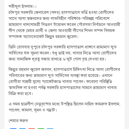
t
শরীফুল ইসলাম।।
:
চাঁদপুর সরকারি জেনারেল (সদর) হাসপাতালে ভর্তি হওয়া রোগীদের
সাথে আসা স্বজনদের জন্য লাভবিহীন পরিষ্কার-পরিচ্ছন্ন পরিবেশে
ভ্রাম্যমাণ খাদ্যসামগ্রী বিতরণ উদ্বোধন করেন পৌরসভা নির্বাচনে আওয়ামী
লীগ থেকে মেয়র প্রার্থী ও জেলা আওয়ামী লীগের শিখন সম্পদ বিষয়ক
সম্পাদক অ্যাডভোকেট জিল্লুর রহমান জুয়েল।
তিনি রোববার দুপুরে চাঁদপুর সরকারি হাসপাতাল প্রাঙ্গণে ভ্রাম্যমাণ ফুড
সার্ভিসের শুভ সূচনা করেন। শুধু তাই নয়, খাবার নিতে আসা রোগীদের
জন্য সামাজিক দূরত্ব বজায় রাখতে ৬ ফুট গোল বৃত্ত দেওয়া হয়।
জিল্লুর রহমান জুয়েল জানান, হাসপাতালে চিকিৎসা নিতে আসা রোগীদের
পরিবারের জন্য ভ্রাম্যমাণ ফুড সার্ভিসের ব্যবস্থা করা হয়েছে। এখানে
রোগীরা সাশ্রয়ী মূল্যে প্যাকেটজাত খাবার পাবেন। করোনা পরিস্থিতি
স্বাভাবিক না হওয়া পর্যন্ত সরকারি হাসপাতালের সামনে ভ্রাম্যমাণ খাবার
বিক্রি করা হবে।
এ সময় ছাত্রলীগ নেতৃবৃন্দের মধ্যে উপস্থিত ছিলেন নাহিদ কামরুল ইসলাম,
পাবেল, কামাল, সুমন ও সম্রাট।
শেয়ার করুন