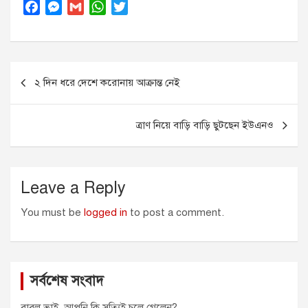
F
M
G
W
T
a
e
m
h
w
c
s
a
a
i
e
s
i
t
t
Post
b
e
l
s
t
২ দিন ধরে দেশে করোনায় আক্রান্ত নেই
o
n
A
e
navigation
o
g
p
r
k
e
p
ত্রাণ নিয়ে বাড়ি বাড়ি ছুটছেন ইউএনও
r
Leave a Reply
You must be
logged in
to post a comment.
সর্বশেষ সংবাদ
বাবলু ভাই, আপনি কি সত্যিই চলে গেলেন?