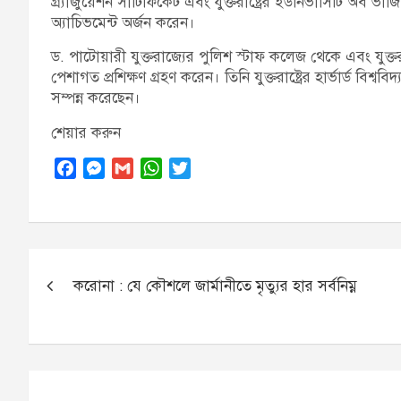
গ্র্যাজুয়েশন সার্টিফিকেট এবং যুক্তরাষ্ট্রের ইউনিভার্সিটি অব ভ
অ্যাচিভমেন্ট অর্জন করেন।
ড. পাটোয়ারী যুক্তরাজ্যের পুলিশ স্টাফ কলেজ থেকে এবং যুক্তর
পেশাগত প্রশিক্ষণ গ্রহণ করেন। তিনি যুক্তরাষ্ট্রের হার্ভার্ড বিশ
সম্পন্ন করেছেন।
শেয়ার করুন
F
M
G
W
T
a
e
m
h
w
c
s
a
a
i
e
s
i
t
t
b
e
l
s
t
Post
o
n
A
e
করোনা : যে কৌশলে জার্মানীতে মৃত্যুর হার সর্বনিম্ন
navigation
o
g
p
r
k
e
p
r