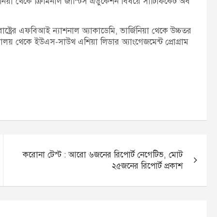
ার্জিনিয়া থেকে ক্রিমিনাল জাস্টিস এডুকেশন বিষয়ে সার্টিফিকেট অব
াষ্ট্রের এফবিআই ন্যাশনাল অ্যাকাডেমি, ভার্জিনিয়া থেকে উচ্চতর
্ববিদ্যালয় থেকে ইউএস-সাউথ এশিয়া লিডার অ্যাংগেজমেন্ট প্রোগ্রাম
করোনা টেস্ট : আরো ৬জনের রিপোর্ট নেগেটিভ, মোট
২৫জনের রিপোর্ট প্রকাশ