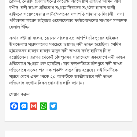
রোকন, নেক্সাস টেলিভিশনের কারেন্ট অ্যাফেয়ার্স এডিটর আমিন আল
রশীদ, নদী ভাঙন প্রতিরোধ সংগ্রাম দিবসের সংগঠক হাসান আলী,
হাইমচর ওয়েলফেয়ার ফাউন্ডেশনের সভাপতি শাহাদাত মিয়াজী। সভা
পরিচালনা করেন হাইমচর ওয়েলফেয়ার ফাউন্ডেশনের সাধারণ সম্পাদক
হেলাল উদ্দিন।
সভায় বক্তারা বলেন, ১৯৮৮ সালের ২০ আগস্ট চাঁদপুরের হাইমচর
উপজেলায় স্মরণকালের সবচেয়ে ভয়াবহ নদী ভাঙন হয়েছিল। সেদিন
হাইমচরের হাজার হাজার মানুষ নদী ভাঙনে সর্বস্ব হারিয়ে নি:স্ব
হয়েছিলেন। এরপর থেকেই চাঁদপুরসহ সারাদেশে একযোগে নদী ভাঙন
প্রতিরোধে সংগ্রাম শুরু হয়েছিল। যার ফলশ্রুতিতে চাঁদপুরে নদী ভাঙন
প্রতিরোধে একের পর এক প্রকল্প বাস্তবায়িত হয়েছে। ওই দিনটিকে
স্মরণে রেখে এখন থেকে ২০ আগস্টকে জাতীয়ভাবে নদী ভাঙন
প্রতিরোধ সংগ্রাম দিবস ঘোষণার দাবি জানান।
শেয়ার করুন
F
M
G
W
T
a
e
m
h
w
c
s
a
a
i
e
s
i
t
t
Post
b
e
l
s
t