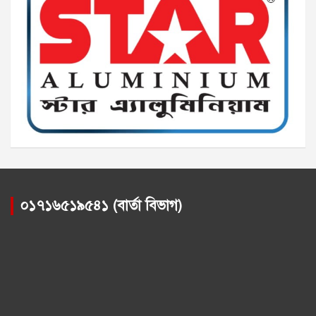
০১৭১৬৫১৯৫৪১ (বার্তা বিভাগ)