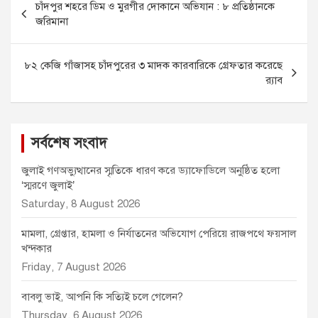
চাঁদপুর শহরে ডিম ও মুরগীর দোকানে অভিযান : ৮ প্রতিষ্ঠানকে
o
n
A
e
navigation
জরিমানা
o
g
p
r
k
e
p
r
৮২ কেজি গাঁজাসহ চাঁদপুরের ৩ মাদক কারবারিকে গ্রেফতার করেছে
র‌্যাব
সর্বশেষ সংবাদ
জুলাই গণঅভ্যুত্থানের স্মৃতিকে ধারণ করে ড্যাফোডিলে অনুষ্ঠিত হলো
‘স্মরণে জুলাই’
Saturday, 8 August 2026
মামলা, গ্রেপ্তার, হামলা ও নির্যাতনের অভিযোগ পেরিয়ে রাজপথে ফয়সাল
খন্দকার
Friday, 7 August 2026
বাবলু ভাই, আপনি কি সত্যিই চলে গেলেন?
Thursday, 6 August 2026