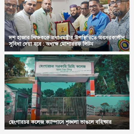
দশ হাজার শিক্ষককে প্রধানমন্ত্রীর উপস্থিতিতে অবসরকালীন
সুবিধা দেয়া হবে : অধ্যক্ষ মোশাররফ লিটন
ছেংগারচর কলেজ ক্যাম্পাসে শৃঙ্খলা ভাঙলে বহিষ্কার