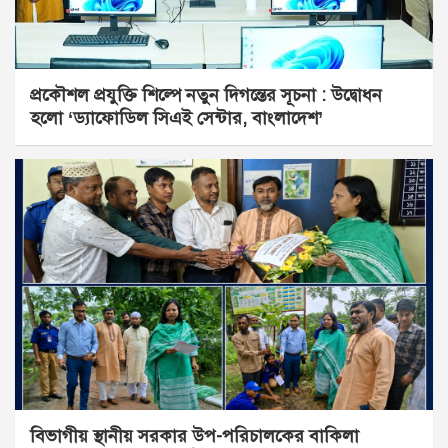
প্রকৌশল প্রযুক্তি শিল্পে নতুন দিগন্তের সূচনা : উদ্বোধন
হলো ‘ড্যাফোডিল সিএই সেন্টার, বাংলাদেশ’
বিভাগীয় স্থানীয় সরকার উপ-পরিচালকের বাকিলা