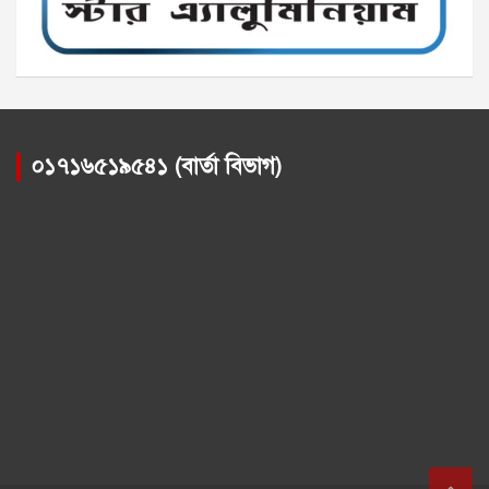
০১৭১৬৫১৯৫৪১ (বার্তা বিভাগ)