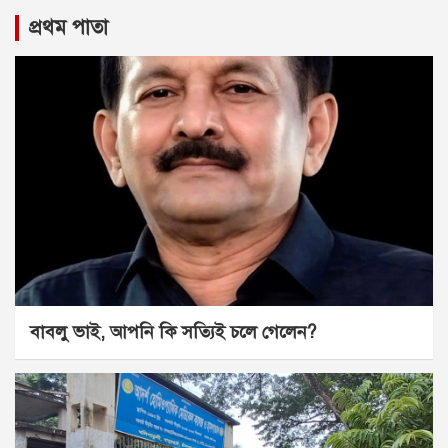
প্রথম পাতা
বাবলু ভাই, আপনি কি সত্যিই চলে গেলেন?