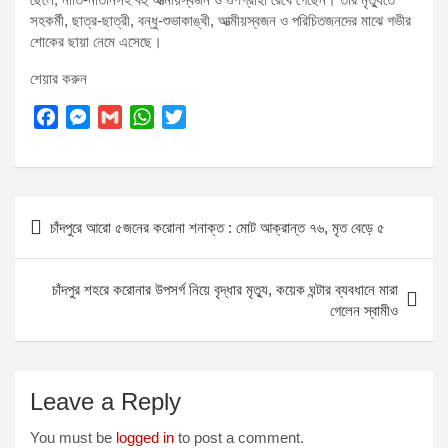
সহকর্মী, ছাত্র-ছাত্রী, বন্ধু-শুভাকাঙ্খী, আত্মীয়স্বজন ও পরিচিতজনদের মাঝে গভীর
শোকের ছায়া নেমে এসেছে।
শেয়ার করুন
F
M
G
W
T
a
e
m
h
w
c
s
a
a
i
e
s
i
t
t
Post
b
e
l
s
t
চাঁদপুরে আরো ৫জনের করোনা শনাক্ত : মোট আক্রান্ত ৭৬, মৃত বেড়ে ৫
o
n
A
e
navigation
o
g
p
r
k
e
p
চাঁদপুর শহরে করোনার উপসর্গ নিয়ে বৃদ্ধার মৃত্যু, কয়েক ঘন্টার ব্যবধানে মারা
r
গেলেন স্বামীও
Leave a Reply
You must be
logged in
to post a comment.