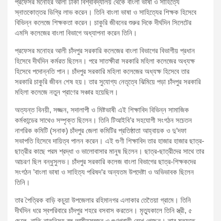
প্রফেসর মনোহর আলী ঢাকা বিশ্ববিদ্যালয় থেকে বাংলা ভাষা ও সাহিত্যে
স্নাতকোত্তর ডিগ্রি লাভ করেন। তিনি বাংলা ভাষা ও সাহিত্যের শিক্ষক হিসেবে
বিভিন্ন কলেজে শিক্ষকতা করেন। চাকুরি জীবনের শুরুর দিকে দীর্ঘদিন সিলেটের
এমসি কলেজের বাংলা বিভাগে অধ্যাপনা করেন তিনি।
প্রফেসর মনোহর আলী চাঁদপুর সরকারি কলেজের বাংলা বিভাগের বিভাগীয় প্রধান
হিসেবে দীর্ঘদিন কর্মরত ছিলেন। পরে সাতক্ষীরা সরকারি মহিলা কলেজের অধ্যক্ষ
হিসেবে পদোন্নতি পান। চাঁদপুর সরকারি মহিলা কলেজের অধ্যক্ষ হিসেবে তার
সরকারি চাকুরি জীবন শেষ হয়। তার সুযোগ্য নেতৃত্বে ঝিমিয়ে পড়া চাঁদপুর সরকারি
মহিলা কলেজে নতুন প্রাণের সঞ্চার হয়েছিল।
অত্যন্ত বিনয়ী, সজ্জন, সদালাপী ও মিষ্টভাষী এই শিক্ষাবিদ বিভিন্ন সামাজিক
কর্মকান্ডের সাথেও সম্পৃক্ত ছিলেন। তিনি টিআইবি’র সহযোগী সংগঠন সচেতন
নাগরিক কমিটি (সনাক) চাঁদপুর জেলা কমিটির প্রতিষ্ঠাতা আহ্বায়ক ও দু’দফা
সভাপতি হিসেবে দায়িত্ব পালন করেন। এই গুণী শিক্ষাবিদ তার হাজার হাজার ছাত্র-
ছাত্রীর কাছে পরম শ্রদ্ধা ও ভালোবাসার মানুষ ছিলেন। ছাত্র-ছাত্রীদের সাথে তার
আচরণ ছিল বন্ধুসুলভ। চাঁদপুর সরকারি কলেজ বাংলা বিভাগের ছাত্র-শিক্ষকদের
সংগঠন ‌’বাংলা ভাষা ও সাহিত্য পরিষদ’র অন্যতম উপদেষ্টা ও অভিভাবক ছিলেন
তিনি।
তার পৈত্রিক বাড়ি কচুয়া উপজেলার রহিমানগর এলাকার তেতৈয়া গ্রামে। তিনি
দীর্ঘদিন ধরে স্বপরিবারে চাঁদপুর শহরে বসবাস করতেন। মৃত্যুকালে তিনি স্ত্রী, ৫
ছেলে, নাতি-নাতনিসহ বহু আত্মীয়স্বজন ও গুণগ্রাহী রেখে গেছেন। তার মৃত্যুতে