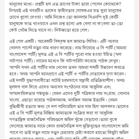
মানুষের মধ্যে। প্রশ্নটি হল এত ত্রাণের টাকা তারা পেলেন কোত্থেকে?
নিশ্চয়ই এই খবরটিও তাদের স্বাধীনতার ঘোষকএর মত ভুয়া মানুষের
চোখে ধুলো দেওয়া। আমি নিজেও তো জানলাম বিএনপি দুই কোটি
মানুষকে ভাত খাওয়াবে এখন প্রশ্ন হলো এক বেলা না ক’বেলা তা-তো
কেউ খোঁজ নিতে যাবে না। নিউজতো হয়ে গেল।
এই গেল একটি। আরেকটি বিষবৃক্ষ হল জামাত-শিবির। এটি আবার
খোলস পাল্টে নতুন নাম ধারণ করেছে। নাম দিয়েছে এ বি পার্টি (আমরা
বাংলাদেশ পার্টি) মূলত এই এ বি পার্টির পুরো নাম হওয়া উচিত (অল
বাটপার পার্টি)। নামের মধ্যেও কি বাটপারিটা করেছে পাঠক দেখুন।
আপনি যখন এই পার্টির নাম নেবেন তখন আমরা শব্দটি উচ্চারণ করতে
হবে। অথচ আপনি মনেপ্রাণে এই পার্টি ও পার্টির নেতাদের ঘৃণা করেন।
এই দলটি যুদ্ধাপরাধীতো বটেই চরমভাবে সন্ত্রাসী প্রতিক্রিয়াশীল। অথচ
মূলদল বাদ দিয়ে এদের অন্যসব সংগঠনের নাম আধুনিক এবং
সাম্প্রদায়িকতার গন্ধমুক্ত। যেমন এদের দুটি পত্রিকার নাম সংগ্রাম, সোনার
বাংলা, এছাড়া রয়েছে পাঠকসমাজ, মসজিদ সমাজ ইত্যাদি। যেমন
বুদ্ধিজীবী হত্যার জন্য যে দল বানিয়েছিল তার নাম ছিল আলবদর।তাদের
এই এ বি পার্টি মূলত নিষ্ক্রিয় জামাতকে সংক্রিয় করা বা আধুনিক
গণতান্ত্রিক রাজনৈতিক পরিমণ্ডলে জমিন খুঁজে বেড়ানো।তারা বুঝে
ফেলেছে জামাত নামে কোন রাজনৈতিক দল মুক্তিযুদ্ধের বাংলাদেশে জমি
পাবে না তাই নতুন নামে নতুন চেহারায় চেষ্টা করলে হয়তো কিছুটা জমিন