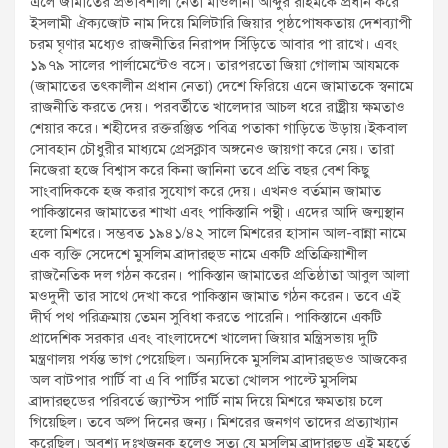
এলে জামাতের প্রভাবশালী নেতা মাওলানা আব্দুর রহিমকে প্রধান করে
ইসলামী ঐক্যজোট নাম দিয়ে মিলিটারি জিয়ার পৃষ্ঠপোষকতায় দেশব্যাপী
চরম ঘৃণার মধ্যেও রাজনীতির নিরাপদ সিঁড়িতে আবার পা রাখে। এবং
১৯৭৯ সালের পার্লামেন্টেও বসে। তারপরতো জিয়া গোলাম আযমকে
(জামাতের তৎকালীন প্রধান নেতা) দেশে ফিরিয়ে এনে জামাতকে স্বনামে
রাজনীতি করতে দেয়। পরবর্তীতে খালেদার আচল ধরে রাষ্ট্রীয় ক্ষমতাও
শেয়ার করে। শহীদের রক্তরঞ্জিত পবিত্র পতাকা গাড়িতে উড়ায়।ইকবাল
সোবহান চৌধুরীর মাধ্যমে প্রেসক্লাব অঙ্গনেও জায়গা করে নেয়। তারা
নিজেরা হজে বিশ্বাস করে কিনা জানিনা তবে প্রতি বছর বেশ কিছু
সাংবাদিককে হজ করার সুযোগ করে দেয়। এখনও বর্তমান জামাত
পাকিস্তানের জামাতের শাখা এবং পাকিস্তানি পন্থী। এদের আদি জন্মস্থান
হলো মিশরে। সম্ভবত ১৯৪১/৪২ সালে মিশরের হাসান আল-বান্না নামে
এক ব্যক্তি সেদেশে মুসলিম ব্রাদারহুড নামে একটি প্রতিক্রিয়াশীল
রাজনৈতিক দল গঠন করেন। পাকিস্তান জামাতের প্রতিষ্ঠাতা আবুল আলা
মওদুদী তার সাথে দেখা করে পাকিস্তান জামাত গঠন করেন। তবে এই
দীর্ঘ পথ পরিক্রমায় তেমন সুবিধা করতে পারেনি। পাকিস্তানে একটি
প্রাদেশিক সরকার এবং বাংলাদেশে খালেদা জিয়ার মন্ত্রিসভায় দুটি
মন্ত্রণালয় পর্যন্ত ভাগ পেয়েছিল। অন্যদিকে মুসলিম ব্রাদারহুডও আজকের
অল বাটপার পার্টি বা এ বি পার্টির মতো খোলস পাল্টে মুসলিম
ব্রাদারহুডের পরিবর্তে জ্যাস্টস পার্টি নাম দিয়ে মিশরে ক্ষমতায় চলে
গিয়েছিল। তবে অল্প দিনের জন্য। মিশরের জনগণ তাদের প্রত্যাখ্যান
করেছিল। অবশ্য দুঃখজনক হলেও সত্য যে মুসলিম ব্রাদারহুড এই মুহূর্তে