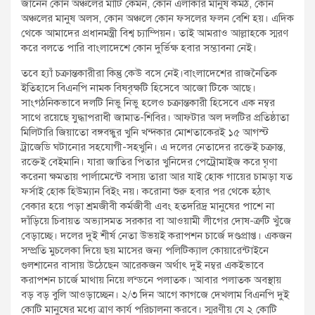
জানেন কোন অঞ্চলের মাটি কেমন, কোন এলাকার মানুষ কর্মঠ, কোন
অঞ্চলের মানুষ অলস, কোন অঞ্চলে কোন ফসলের ফলন বেশি হয়। এদিক
থেকে আমাদের প্রধানমন্ত্রী বিশ্ব চ্যাম্পিয়ন। তাই আমরাও আল্লাহকে স্মরণ
করে বলতে পারি বাংলাদেশে কোন দুর্ভিক্ষ হবার সম্ভাবনা নেই।
তবে হ্যাঁ চক্রান্তকারীরা কিন্তু কেউ বসে নেই।বাংলাদেশের রাজনৈতিক
ইতিহাসে বিএনপি নামক বিষবৃক্ষটি হিসেবে আজো টিকে আছে।
সাংগঠনিকভাবে দলটি নিভু নিভু হলেও চক্রান্তকারী হিসেবে এক নম্বর
সাথে রয়েছে যুদ্ধাপরাধী জামাত-শিবির। আফটার অল দলটির প্রতিষ্ঠাতা
মিলিটারি জিয়াতো বঙ্গবন্ধুর খুনি খন্দকার মোশতাকেরই ১৫ আগস্ট
ট্রাজেডি ঘটানোর সহযোগী-সহখুনি। এ দলের নেতাদের রক্তেই চক্রান্ত,
রক্তেই বেইমানি। যারা জাতির পিতার খুনিদের পেট্রোমাইজ করে ঘৃণা
করেনা ক্ষমতায় পার্লামেন্টে বসায় তারা আর যাই হোক গায়ের চামড়া যত
ফর্সাই হোক হিউম্যান বিইং নয়। করোনা শুরু হবার পর থেকে হঠাৎ
বেকার হয়ে পড়া শ্রমজীবী কর্মজীবী এবং হতদরিদ্র মানুষের পাশে না
দাঁড়িয়ে চিবায়ত অভ্যাসমত সরকার বা আওয়ামী লীগের দোষ-ত্রুটি খুঁজে
বেড়াচ্ছে। দলের দুই শীর্ষ নেতা উভয়ই করাপশন চার্জে দণ্ডপ্রাপ্ত। একজন
সম্প্রতি মুচলেকা দিয়ে ছয় মাসের জন্য পলিটিক্যাল কোয়ারেন্টাইনে
গুলশানের বাসায় উঠেছেন আরেকজন অর্থাৎ দুই নম্বর একইভাবে
করাপশন চার্জে মাথায় নিয়ে লন্ডনে পলাতক। আবার পলাতক অবস্থায়
বড় বড় বুলি আওড়াচ্ছেন। ২/৩ দিন আগে কাগজে দেখলাম বিএনপি দুই
কোটি মানুষের মধ্যে ত্রাণ কার্য পরিচালনা করবে। স্মরণীয় যে ২ কোটি