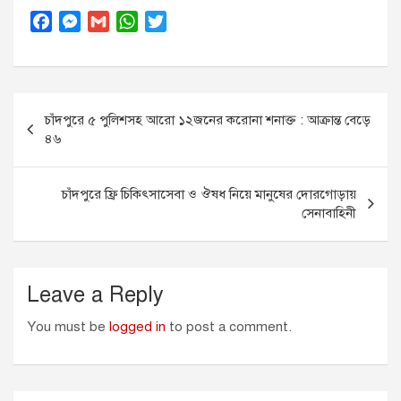
F
M
G
W
T
a
e
m
h
w
c
s
a
a
i
e
s
i
t
t
Post
b
e
l
s
t
চাঁদপুরে ৫ পুলিশসহ আরো ১২জনের করোনা শনাক্ত : আক্রান্ত বেড়ে
o
n
A
e
navigation
৪৬
o
g
p
r
k
e
p
r
চাঁদপুরে ফ্রি চিকিৎসাসেবা ও ঔষধ নিয়ে মানুষের দোরগোড়ায়
সেনাবাহিনী
Leave a Reply
You must be
logged in
to post a comment.