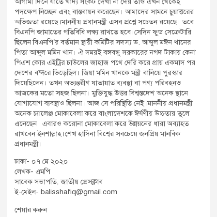
আগামী দিনে যাতে খাদ্য সংকট দেখা না দেয় তাও এখন থেকেই
পদক্ষেপ নিচ্ছেন এবং বাস্তবায়ন করেছেন। আমাদের সামনে চুয়াত্তরের
অভিজ্ঞতা রয়েছে।মাননীয় প্রধানমন্ত্রী এসব প্রশ্নে সচেতন রয়েছে। তবে
বিএনপি জামাতের গতিবিধি লক্ষ্য রাখতে হবে।সেদিন ফুড সেক্রেটারি
ছিলেন বিএনপি’র বর্তমান স্থায়ী কমিটির সদস্য ড. আব্দুল মঈন খানের
পিতা আব্দুল মমিন খান। ঐ সময়ই বঙ্গবন্ধু সরকারের নগদ টাকায় কেনা
পিএশ কোর এইট্রির চাউলের জাহাজ পথে দেরি করে প্রায় একমাস পর
দেশের বন্দরে ভিড়েছিল। জিয়া মমিন খানকে মন্ত্রী বানিয়ে পুরস্কার
দিয়েছিলেন। তখন অভ্যন্তরীণ যাতায়াত ব্যবস্থা বা পণ্য পরিবহনও
আজকের মতো সহজ ছিলনা। মুক্তিযুদ্ধ উত্তর বিশ্বস্তদেশ অনেক স্থানে
যোগাযোগ ব্যবস্থাও ছিলনা। আজ সে পরিস্থিতি নেই।মাননীয় প্রধানমন্ত্রী
অনেক চ্যালেঞ্জ মোকাবেলা করে বাংলাদেশকে ঈর্ষণীয় উচ্চতায় তুলে
এনেছেন। এবারও করোনা মোকাবেলা করে উন্নয়নের ধারা অব্যাহত
রাখবেন ইনশাল্লাহ।শেখ হাসিনা বিশ্বের সবচেয়ে জনপ্রিয় মানবিক
প্রধানমন্ত্রী।
ঢাকা- ০৭ মে ২০২০
লেখক- এমপি
সাবেক সভাপতি, জাতীয় প্রেসক্লাব
ই-মেইল- balisshafiq@gmail.com
শেয়ার করুন