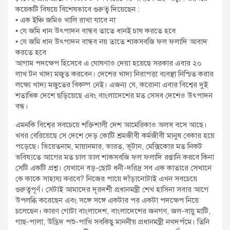
কয়েকটি বিষয়ে বিশেষভাবে গুরুত্ব দিয়েছেন :
• এক ইঞ্চি জমিও খালি রাখা যাবে না
• যে জমি ধান উৎপাদন বান্ধব তাতে ধানই চাষ করতে হবে
• যে জমি ধান উৎপাদন বান্ধব নয় তাতে শাকসবজি ফল ফলাদি আবাদ
করতে হবে
আগাম পদক্ষেপ হিসেবে এ ঘোষণাও দেয়া হয়েছে সরকার এবার ২০
লাখ টন খাদ্য মজুত করবেন। দেশের খাদ্য নিরাপত্তা ব্যবস্থা নিশ্চিত করার
লক্ষ্যে খাদ্য মজুতের বিকল্প নেই। এজন্য যে, করোনা এবার বিশ্বের দুই
শতাধিক দেশে ছড়িয়েছে এবং বাংলাদেশের মত সেসব দেশেও উৎপাদন
বন্ধ।
এমনকি বিশ্বের সবচেয়ে শক্তিশালী দেশ আমেরিকাও অলস বসে আছে।
খবর বেরিয়েছে সে দেশে দেড় কোটি শ্রমজীবী কর্মজীবী মানুষ বেকার হয়ে
পড়েছে। ভিয়েতনাম, মায়ানমার, ভারত, ভূটান, মেক্সিকোর মত নিকট
ভবিষ্যতে আগের মত চাল ডাল শাকসবজি ফল ফলাদি রপ্তানি করবে কিনা
সেটি একটি প্রশ্ন। যেখানে বড়-ছোট ধনী-দরিদ্র সব এক কাতারে সেখানে
কে কাকে সাহায্য করবে? নিজের পায়ে দাঁড়ানোটাই এখন সবচেয়ে
গুরুত্বপূর্ণ। সেটাই আমাদের দূরদর্শী প্রধানমন্ত্রী শেখ হাসিনা সবার আগে
উপলব্ধি করেছেন এবং সঙ্গে সঙ্গে একটার পর একটা পদক্ষেপ নিয়ে
চলেছেন। কারণ গোটা বাংলাদেশ, বাংলাদেশের জনগণ, জল-বায়ু মাটি,
গাছ-পালা, উদ্ভিদ পশু-পাখি সবকিছু মাননীয় প্রধানমন্ত্রী নথদর্পমে। তিনি