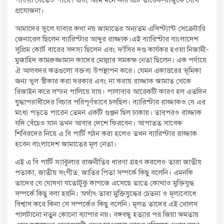
পাওয়া যেতেও পারে। এবং আমি মনে করি এটি তারেক-রাজুকে যৌথ
প্রযোজনা।
আমাদের ভুলে যাবার কথা নয় জামাতের অন্যতম এসিস্ট্যান্ট সেক্রেটারি
জেনারেল ছিলেন ব্যারিস্টার আব্দুর রাজ্জাক।এই ব্যারিস্টার বাংলাদেশ
সুপ্রিম কোর্ট বারের সদস্য ছিলেন এবং ফাঁসির দণ্ড কার্যকর হওয়া নিজামী-
মুজাহিদ কামরুজ্জামান কাদের মোল্লার সমকক্ষ নেতা ছিলেন। এক পর্যায়ে
ঐ আলবদর কতগুলো বক্তব্য উপস্থাপন করে। যেমন একাত্তরের ভূমিকা
জন্য ভুল স্বীকার করা দরকার এবং না করায় রাজ্জাক জামাত থেকে
রিজাইন করে লন্ডন পালিয়ে যায়। পালাবার আরেকটি কারণ হল এতদিন
যুদ্ধাপরাধীদের বিচার পরিপূর্ণভাবে চলছিল। ব্যারিস্টার রাজ্জাকও যে এর
মধ্যে পড়তে পারেন তেমন একটি গুঞ্জন ছিল ঢাকায়। তারপরও রাজ্জাক
যদি বেঁচেও যান তখন আবার দেশে ফিরবেন। আপাতত সাবেক
শিবিরদের নিয়ে এ বি পার্টি গঠন করা হলেও তখন ব্যারিস্টার রাজ্জাক
হবেন বাংলাদেশ জামাতের মূল নেতা।
এই এ বি পার্টি স্যাকুলার রাজনীতির ধারণা গ্রহণ করলেও তারা জাতীয়
পতাকা, জাতীয় সংগীত, জাতির পিতা সম্পর্কে কিছু বলেনি। এমনকি
তাদের যে ঘোষণা যতোটুকু কাগজে এসেছে তাতে কোথাও মুক্তিযুদ্ধ
সম্পর্কে কিছু বলা হয়নি। অর্থাৎ তারা মুক্তিযুদ্ধের চেতনা ও মূল্যবোধে
বিশ্বাস করে কিনা সে সম্পর্কেও কিছু বলেনি। মূলত তাদের এই খোলস
পালটানো নতুন কোনো ব্যাপার নয়। বঙ্গবন্ধু হত্যার পর জিয়া ক্ষমতায়