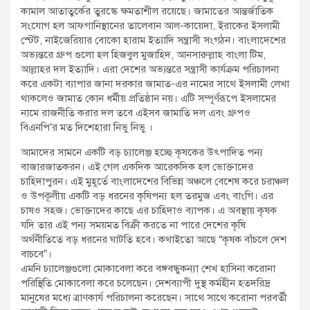
কামাল আতাতুর্কের তুরস্কে ক্ষমতাশীল রয়েছে। জামাতের আন্তর্জাতিক
সংযোগ হল আফগানিস্থানের তালেবান আল-কায়েদা, ইরাকের ইসলামী
স্টেট, নাইজেরিয়ার বোকো হারাম ইত্যাদি সন্ত্রাসী সংগঠন। বাংলাদেশের
অভ্যন্তরে গ্রুপ গুলো হল হিজবুল মুজাহিদ, আনসারুল্লাহ বাংলা টিম,
আল্লাহর দল ইত্যাদি। এরা দেশের অভ্যন্তরে সন্ত্রাসী কার্যক্রম পরিচালনা
করে একটা ব্যাপার জানা দরকার জামাত-এর নামের সাথে ইসলামী লেখা
থাকলেও জামাত কোন ধর্মীয় প্রতিষ্ঠান নয়। এটি সম্পূর্ণরূপে ইসলামের
নামে রাজনীতি করার দল তবে এইসব জামাতি দল এবং গ্রুপও
বিএনপি’র মত দিশেহারা নিভু নিভু ।
আমাদের সামনে একটি বড় চ্যালেঞ্জ হচ্ছে কৃষকের উৎপাদিত পন্য
বাজারজাতকরন। এই গেল একদিক আরেকদিক হল ভোক্তাদের
চাহিদাপুরন। এই মুহূর্তে বাংলাদেশের বিভিন্ন অঞ্চলে বেশেষ করে চরাঞ্চল
ও উপকূলীয় একটি বড় ধরনের কৃষিপন্য হল তরমুজ এবং বাংগি। এর
চাষও সহজ। ভোক্তাদের কাছে এর চাহিদাও ব্যাপক। এ অবস্থায় কৃষক
যদি তার এই পন্য সময়মত বিক্রী করতে না পারে দেশের কৃষি
অর্থনীতিতে বড় ধরনের ঘাটতি হবে। কথাইতো আছে “কৃষক বাঁচলে দেশ
বাচবে”।
এমনি চ্যালেঞ্জগুলো মোকাবেলা করে বঙ্গবন্ধুকন্যা শেখ হাসিনা করোনা
পরিস্থিতি মোকাবেলা করে চলেছেন। দেশব্যাপী দুস্থ কর্মহীন হতদরিদ্র
মানুষের মধ্যে ত্রাণকার্য পরিচালনা করেছেন। সাথে সাথে করোনা পরবর্তী