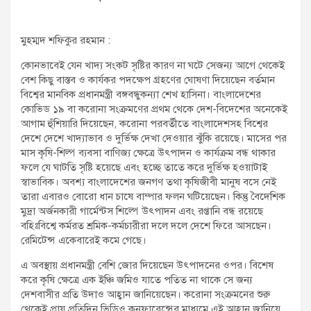
t
:
মুহম্মদ শফিকুর রহমান :
কোনভাবেই যেন খাদ্য সংকট সৃষ্টির কারণ না ঘটে সেজন্য আগে থেকেই
বেশ কিছু বাস্তব ও কার্যকর পদক্ষেপ গ্রহণের ঘোষণা দিয়েছেন বর্তমান
বিশ্বের মানবিক প্রধানমন্ত্রী বঙ্গবন্ধুকন্যা শেখ হাসিনা। বাংলাদেশের
কোভিড ১৯ বা করোনা সংক্রমণের প্রথম থেকে দেশ-বিদেশের অনেকেই
আগাম হুঁশিয়ারি দিয়েছেন, করোনা পরবর্তীতে বাংলাদেশসহ বিশ্বের
দেশে দেশে খাদ্যাভাব ও দুর্ভিক্ষ দেখা দেওয়ার ঝুঁকি রয়েছে। মাসের পর
মাস কৃষি-শিল্প ব্যবসা বাণিজ্য ক্ষেত্রে উৎপাদন ও কার্যক্রম বন্ধ থাকার
ফলে যে ঘাটতি সৃষ্টি হয়েছে এবং হচ্ছে তাতে করে দুর্ভিক্ষ হওয়াটাই
স্বাভাবিক। অবশ্য বাংলাদেশের জনগণ তথা কৃষিজীবী মানুষ বসে নেই
তারা এবারও বোরো ধান চাষে বাম্পার ফলন ঘটিয়েছেন। কিন্তু বৈদেশিক
মুদ্রা অর্জনকারী গার্মেন্টস শিল্পে উৎপাদন এবং রপ্তানি বন্ধ রয়েছে
বহিঃবিশ্বে কর্মরত শ্রমিক-কর্মচারীরা দলে দলে দেশে ফিরে আসছেন।
রেমিটেন্স একেবারেই কমে গেছে।
এ অবস্থায় প্রধানমন্ত্রী বেশি জোর দিয়েছেন উৎপাদনের ওপর। বিশেষ
করে কৃষি ক্ষেত্রে এক ইঞ্চি জমিও যাতে পতিত না থাকে সে জন্য
দেশবাসীর প্রতি উদাও আহ্বান জানিয়েছেন। করোনা সংক্রমনের শুরু
থেকেই প্রায় প্রতিদিন ভিডিও কনফারেন্সের মাধ্যমে এই আহ্বান জানিয়ে