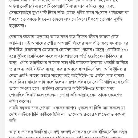
মহিলা ভোটার) এক্সপোর্ট কোয়ালিটি লাক্স সাবান দিয়ে ধুয়ে এবং
সেনসোডাইন টুথপেস্ট দিয়ে দাঁত মেজে পবিত্র করে সংসদে পাঠাতেন বা
টকশোতে বসতে দিতেন।তাহলে সংসদে কিংবা টকশোতে আর দুর্গন্ধ
ছড়াবেনা।
যেভাবে করোনা ছড়াচ্ছে তাতে করে কত দিনের জীবন আমরা কেউ
জানিনা। এই আমাদের পৌর আওয়ামী লীগের সভাপতি এবং সমবায়-এর
নির্বাচিত চেয়ারম্যান মোতাহার হোসেন চলে গেলেন। অসুস্থ (কোভিড ১৯)
হয়ে কুমিল্লা মেডিকেল কলেজ হাসপাতালে ভর্তি হয়েছিলেন চিকিৎসার
জন্য। পৌর ছাত্রলীগের সাবেক সভাপতি কামরুল ইসলাম খবরটি জানিয়ে
তার জন্য আইসিইউর ব্যবস্থা করার অনুরোধ জানিয়েছিল। আমি কুমিল্লার
নেতা এমপি বাহার ভাইর সাহায্য চাই আইসিইউ-তে একটা বেড ব্যবস্থা
করে দিন। বাহার ভাই বলেছিলেন এরপর প্রথম যে বেডটি খালি হবে সেটি
তাকে দেওয়া হবে। জানিনা মোতাহার আইসিইউ-তে যাবার সময়
পেয়েছিল কিনা? চলে গেলেন। দোয়া করি আল্লাহ যেন তাকে বেহেশত
নসিব করেন।
এমনি বহুজন চলে গেছেন।খবরের কাগজ খুললে বা টিভি অন করলে যা
দেখি কাউকে চিনি কাউকে চিনি না। তাদেরও রুহের মাগফেরাত কামনা
করি।
আল্লাহ পাকের শুকরিয়া যে বন্ধু বঙ্গবন্ধু প্রফেসর লেখক ইতিহাসবিদ ডক্টর