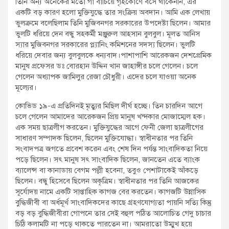
তিনি অন্য অনেকের মতো গা বাঁচিয়ে গৃহকোণে বসে থাকেননি, এর
একটি বড় কারণ হলো মুক্তিযুদ্ধে তার সংক্রিয় অবদান। আমি এক লেখায়
ভুলক্রমে বলেছিলাম তিনি মুজিবনগর সরকারের উপদেষ্টা ছিলেন। আমার
ভুলটি ধরিয়ে দেন বন্ধু সহকর্মী মঞ্জুরুল আহসান বুলবুল। মূলত আনিস
স্যার মুজিবনগর সরকারের প্ল্যানিং কমিশনের সদস্য ছিলেন। ভুলটি
ধরিয়ে দেবার জন্য বুলবুলকে ধন্যবাদ।পাশাপাশি আরেকজন দেশপ্রেমিক
মানুষ প্রফেসর ডঃ বোরহান উদ্দিন খান জাহাঙ্গীর চলে গেলেন। চলে
গেলেন অধ্যাপক জামিলুর রেজা চৌধুরী। এদের চলে যাওয়া অনেক
মূল্যের।
কোভিড ১৯-এ প্রতিদিনই মৃত্যুর মিছিল দীর্ঘ হচ্ছে। তিন চারদিন আগে
চলে গেলেন আমাদের আরেকজন প্রিয় মানুষ খন্দকার মোজাম্মেল হক।
এক সময় ছাত্রলীগ করতেন। মুক্তিযুদ্ধের আগে ফেনী জেলা ছাত্রলীগের
সাধারণ সম্পাদক ছিলেন, ছিলেন মুক্তিযোদ্ধা। স্বাধীনতার পর তিনি
সংবাদপত্র জগতে প্রবেশ করেন এবং শেষ দিন পর্যন্ত সাংবাদিকতা নিয়ে
পড়ে ছিলেন। সৎ মানুষ সৎ সাংবাদিক ছিলেন, জানতেন এতে ব্যাংক
ব্যালেন্স বা কানাডায় বেগম পল্লী হবেনা, তবুও পেশাটাকেই আঁকড়ে
ছিলেন। বন্ধু হিসেবে ছিলেন অকৃত্রিম। স্বাধীনতার পর তিনি আজকের
সূর্যোদয় নামে একটি সাপ্তাহিক কাগজ বের করতেন। কাগজটি উন্নাসিক
বুদ্ধিজীবী বা অর্ধমূর্খ সাংবাদিকদের কাছে গ্রহণযোগ্যতা পায়নি সত্যি কিন্তু
বড় বড় বুদ্ধিজীবীরা গোপনে তার সেই বহুল পঠিত আলোচিত গেদু চাচার
চিঠি কলামটি না পড়ে থাকতে পারতেন না। আমরাতো উম্মুখ হয়ে