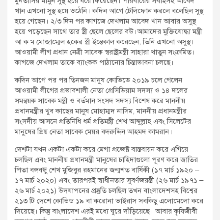
মুনতাসির মামুন সুস্থ হয়ে ঘরে ফিরেছেন। পরিবারের সবাইসহ আবেদ
খান এখনো সুস্থ হয়ে ওঠেনি। কদিন আগে টেলিফোন করলে বলেছিল সুস্থ
হয়ে গেছেন। ২/৩ দিন পর কাগজে দেখলাম আবেদ খান আবার অসুস্থ
হয়ে পড়েছেন সাথে তার স্ত্রী ছেলে ছেলের বউ।আমাদের মুক্তিযোদ্ধা মন্ত্রী
আ ক ম মোজাম্মেল হকের স্ত্রী ইন্তেকাল করেছেন, তিনি এখনো অসুস্থ।
আওয়ামী লীগ প্রধান নেত্রী সাবেক স্বরাষ্ট্রমন্ত্রী সাহারা খাতুন সংক্রমিত।
কাগজে দেখলাম তাকে ব্যাংকক পাঠানোর চিন্তাভাবনা চলছে।
কদিন আগে পর পর তিনজন মানুষ কোভিডে ২০১৯ চলে গেলেন
আওয়ামী লীগের প্রভাবশালী নেতা প্রেসিডিয়াম সদস্য ও ১৪ দলের
সমন্বয়ক সাবেক মন্ত্রী ও বর্তমান সংসদ সদস্য বিশেষ করে মাননীয়
প্রধানমন্ত্রীর খুব কাছের মানুষ মোহাম্মদ নাসিম, মাননীয় প্রধানমন্ত্রীর
সংসদীয় আসনে প্রতিনিধি ধর্ম প্রতিমন্ত্রী শেখ আব্দুল্লাহ এবং সিলেটের
মানুষের প্রিয় নেতা সাবেক মেয়র বদরুদ্দিন আহমদ কামরান।
দেশটা যখন একটা একটা করে মেগা প্রজেক্ট বাস্তবায়ন করে এগিয়ে
চলছিল এবং মাননীয় প্রধানমন্ত্রী মানুষের চাহিদাগুলো পূরণ করে জাতির
পিতা বঙ্গবন্ধু শেখ মুজিবুর রহমানের জন্মশত বার্ষিকী (১৭ মার্চ ১৯২০ –
১৭ মার্চ ২০২০) এবং তারপরই স্বাধীনতার সুবর্ণজয়ন্তী (২৬ মার্চ ১৯৭১ –
২৬ মার্চ ২০২১) উদযাপনের প্রস্তুতি চলছিল তখন বাংলাদেশসহ বিশ্বের
২১৩ টি দেশে কোভিড ১৯ বা করোনা ভাইরাস সবকিছু এলোমেলো করে
দিয়েছে। কিন্তু বাংলাদেশ এরই মধ্যে ঘুরে দাঁড়িয়েছে। আবার কৃষিজীবী