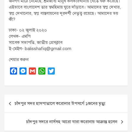
জনগণ মাঠে নেমেছে, শ্রমজীবী মানুষ কলকারখানায় যেতে শুরু করেছে।
এইভাবে বাংলাদেশ তার স্বমহিমায় ঘুরে দাঁড়াবে। আমাদের স্বপ্ন দেখার,
স্বপ্ন দেখানোর, স্বপ্ন বাস্তবায়নের দূরদর্শী নেতৃত্ব রয়েছে। আমাদের ভয়
কী?
ঢাকা- ০২ জুলাই ২০২০
লেখক- এমপি
সাবেক সভাপতি, জাতীয় প্রেসক্লাব
ই-মেইল- balisshafiq@gmail.com
শেয়ার করুন
F
M
G
W
T
a
e
m
h
w
c
s
a
a
i
e
s
i
t
t
Post
b
e
l
s
t
চাঁদপুর সদর হাসপাতালে করোনার উপসর্গে ১জনের মৃত্যু
o
n
A
e
navigation
o
g
p
r
k
e
p
চাঁদপুর সদরে নার্সসহ আরো যারা করোনায় আক্রান্ত হলেন
r