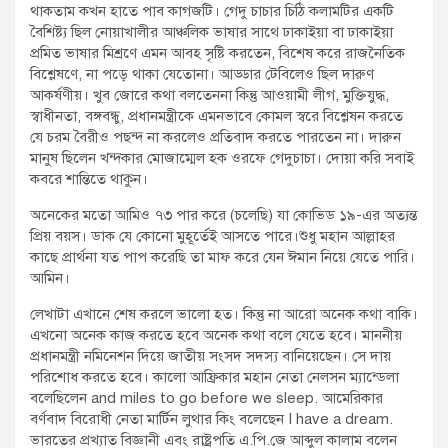
থাকতাম কখন হাতে পাব কাগজটি। গেদু চাচার চিঠি কলামটির একটি
বৈশিষ্ট্য ছিল নোয়াখালীর আঞ্চলিক ভাষার সাথে ঢাকাইয়া বা ঢাকাইয়া
প্রমিত ভাষার মিশ্রণে এমন আবহ সৃষ্টি করতেন, বিশেষ করে রাজনৈতিক
বিশ্লেষণে, না পড়ে থাকা যেতোনা। আড্ডার টেবিলেও ছিল দারুণ
আকর্ষণীয়। খুব জোরে কথা বলতেননা কিন্তু আওয়ামী লীগ, মুক্তিযুদ্ধ,
স্বাধীনতা, বঙ্গবন্ধু, প্রধানমন্ত্রীকে এমনভাবে কোমল স্বরে বিশ্লেষন করতে
যে চরম বৈরীও পছন্দ না করলেও প্রতিবাদ করতে পারতেন না। দারুন
মানুষ ছিলেন খন্দকার মোজাম্মেল হক ওরফে গেদুচাচা। দোয়া করি সবাই
কবরে শান্তিতে থাকুন।
অনেকের মতো আমিও ৭৩ পার করে (চলেছি) যা কোভিড ১৯-এর অত্যন্ত
প্রিয় বয়স। ডাক যে কোনো মুহূর্তেই আসতে পারে।শুধু মহান আল্লাহর
কাছে প্রার্থনা যত পাপ করেছি তা মাফ করে যেন ঈমান নিয়ে যেতে পারি।
আমিন।
লেখাটা এখানে শেষ করলে ভালো হত। কিন্তু না আরো অনেক কথা বাকি।
এখনো অনেক কাজ করতে হবে অনেক কথা বলে যেতে হবে। মাননীয়
প্রধানমন্ত্রী নমিনেশন দিয়ে জাতীয় সংসদ সদস্য বানিয়েছেন। সে দায়
পরিশোধ করতে হবে। কালো আফ্রিকার মহান নেতা নেলসন ম্যান্ডেলা
বলেছিলেন and miles to go before we sleep. আমেরিকার
বর্ণবাদ বিরোধী নেতা মার্টিন লুথার কিং বলেছেন I have a dream.
ভারতের প্রখ্যাত বিজ্ঞানী এবং রাষ্ট্রপতি এ.পি.জে আব্দুল কালাম বলেন