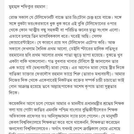
t
মুহম্মদ শফিকুর রহমান :
:
রোজ সকাল যে টেলিফোনটি বাজে তার রিংটোন চেঞ্জ হয়ে বাজে। সঙ্গে
সঙ্গে বুকটা ভয়ংকরভাবে ধুক ধুক করে এই বুঝি টেলিফোনের ওপার
থেকে কোন আত্মীয় বন্ধু সহকর্মী বা পরিচিত জনের মৃত্যু সংবাদ এলো।
এভাবে চলছে তিন মাসাধিককাল ধরে। ঘরেই আছি। সেলফ
কোয়ারেন্টাইনে। যে কারণে প্রায় সব টেলিফোন এটেন্ড করি। আজ
সকালে দেখলাম দৈনিক প্রথম আলো, ডেইলি স্টারের মালিক লতিফুর
রহমানের ছবি প্রথম আলোর প্রথম পাতা জুড়ে ছাপা হয়েছে। বুঝতে খুব
একটা বাকি থাকলোনা। গত বুধবার খাবার টেবিলে স্ত্রী জানালেন তার
এক ভাগ্নে বউ (মধ্যবয়সী) মারা গেছে। এর আগেও মারা গেছে স্ত্রীর দিকে
বাতিজা ডাক্তার ফেরদৌস রহমান ভাগ্নে শিরু (তারাও মধ্যবয়সী)। আমার
নিজের দিক থেকে একেবারেই নিকটতম রক্তের সম্পর্ক চাচী চাচাতো ভাই
বোন আক্রান্ত হয়েছে তবে আল্লাহপাকের অশেষ কৃপায় তারা সুস্থতার
দিকে।
কয়েকদিন আগে চলে গেছেন আমার ও মাননীয় প্রধানমন্ত্রীর শ্রদ্ধেয় শিক্ষক
বলা যায় গোটা জাতির এমনকি পশ্চিম বাংলার বুদ্ধিজীবীদেরও শিক্ষক
অভিভাবক প্রফেসর ডঃ আনিসুজ্জামান স্যার চলে গেলেন। যে মানুষটি
কেবল বিশ্ববিদ্যালয়ে শিক্ষকতা করে বসে থাকেননি, শিক্ষকতা করেছেন
জনসেবা বিশ্ববিদ্যালয়েও। অর্থাৎ যখনই দেশে ক্রান্তিকাল নেমে এসেছে