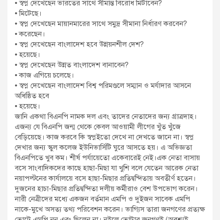
• স্বপ্ন দেখেছেন ভারতের সাথে সীমান্ত বিরোধ মিটাবেন?
• মিটেছে।
• স্বপ্ন দেখেছেন মায়ানমারের সাথে সমুদ্র সীমানা নির্ধারণ করবেন?
• করেছেন।
• স্বপ্ন দেখেছেন বাংলাদেশ হবে উন্নয়নশীল দেশ?
• হয়েছে।
• স্বপ্ন দেখেছেন উন্নত বাংলাদেশ বানাবেন?
• কাজ এগিয়ে চলেছে।
• স্বপ্ন দেখেছেন বাংলাদেশ বিশ্ব পরিমণ্ডলে সম্মান ও মর্যাদার আসনে
অধিষ্ঠিত হবে
• হয়েছে।
জানি একথা বিএনপি নামক দল এবং তাদের নেতাদের জন্য গ্রাত্রদাহ।
এজন্য যে বিএনপি জন্ম থেকে কেবল আওয়ামী লীগের খুঁত খুঁজে
বেড়িয়েছে। কাজ করবে কি স্বপ্নইতো দেখে না দেখতে জানে না। স্বপ্ন
দেখার জন্য স্কুল কলেজ ইউনিভার্সিটি ঘুরে আসতে হয়। এ অভিজ্ঞতা
বিএনপিতে খুব কম। শীর্ষ পর্যায়েতো একেবারেই নেই।এক নেতা বাসায়
বসে সাংবাদিকদের কাছে হাছা-মিছা যা খুশি বলে যেতেন আরেক নেতা
নয়াপল্টনের কার্যালয়ে বসে হাছা-মিছার প্রতিদ্বন্দিতায় অবতীর্ণ হতেন।
দুজনের হাচা-মিছার প্রতিদ্বন্দিতা দলীয় কর্মীরাও বেশ উপভোগ করেন।
নারী নেত্রীদের মধ্যে একজন বর্তমান এমপি ও দুইজন সাবেক এমপি
নাকে-মুখে অসত্য তথ্য পরিবেশন করেন। ভাগ্যিস তারা জনগণের প্রত্যক্ষ
ভোটে এমপি নন এবং ছিলেন না। নইলে ভোটার জনগণই (অবশ্যই