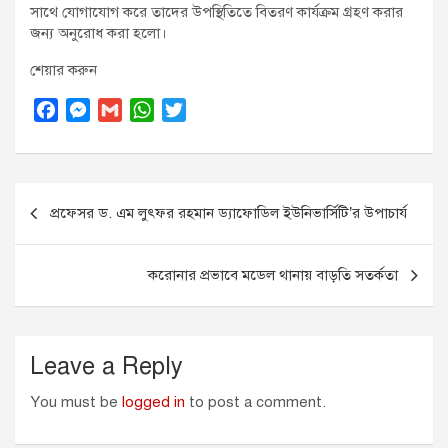
সাথে যোগাযোগ করে তাদের উপস্থিতিতে বিতরণ কার্যক্রম গ্রহণ করার
জন্য অনুরোধ করা হলো।
শেয়ার করুন
F
M
G
W
T
a
e
m
h
w
c
s
a
a
i
Post
e
s
i
t
t
প্রফেসর ড. এম লুৎফর রহমান ড্যাফোডিল ইউনিভার্সিটি’র উপাচার্য
navigation
b
e
l
s
t
o
n
A
e
করোনার প্রভাবে মডেল থানায় বাড়তি সতর্কতা
o
g
p
r
k
e
p
r
Leave a Reply
You must be
logged in
to post a comment.