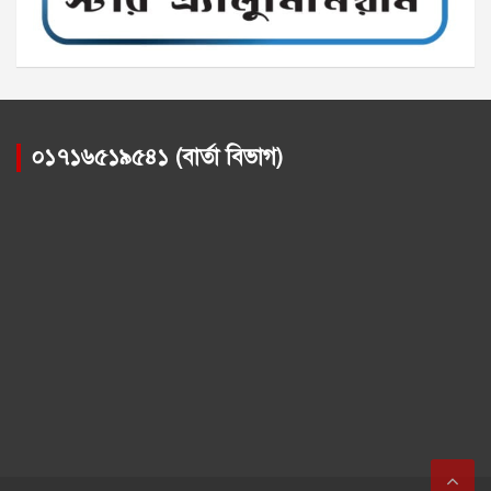
০১৭১৬৫১৯৫৪১ (বার্তা বিভাগ)