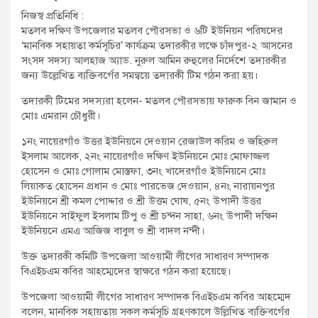
t
নিজস্ব প্রতিনিধি :
:
মতলব দক্ষিণ উপজেলার মতলব পৌরসভা ও ৬টি ইউনিয়ন পরিষদের
‘মানবিক সহায়তা কর্মসূচির’ কার্যক্রম তদারকীর লক্ষে চাঁদপুর-২ আসনের
সংসদ সদস্য আলহাজ অ্যাড. নুরুল আমিন রুহুলের নির্দেশে তদারকীর
জন্য উল্লেখিত ব্যক্তিবর্গের সমন্বয়ে তদারকী টিম গঠন করা হয়।
তদারকী টিমের সদস্যরা হলেন- মতলব পৌরসভায় ফারুক বিন জামান ও
মোঃ এমরান চৌধুরী।
১নং নায়েরগাঁও উত্তর ইউনিয়নে দেওয়ান রেজাউল করিম ও জহিরুল
ইসলাম আলেক, ২নং নায়েরগাঁও দক্ষিণ ইউনিয়নে মোঃ মোফাজ্জল
হোসেন ও মোঃ গোলাম মোস্তফা, ৩নং খাদেরগাঁও ইউনিয়নে মোঃ
লিয়াকত হোসেন প্রধান ও মোঃ পারভেজ দেওয়ান, ৪নং নারায়নপুর
ইউনিয়নে শ্রী কমল পোদ্দার ও শ্রী উত্তম ঘোষ, ৫নং উপাদী উত্তর
ইউনিয়নে সাইফুল ইসলাম টিপু ও শ্রী চন্দন সাহা, ৬নং উপাদী দক্ষিন
ইউনিয়নে এমএ আজিজ বাবুল ও শ্রী বাদল নন্দী।
উক্ত তদারকী কমিটি উপজেলা আওয়ামী লীগের সাধারণ সম্পাদক
বিএইচএম কবির আহম্মেদের স্বাক্ষরে গঠন করা হয়েছে।
উপজেলা আওয়ামী লীগের সাধারণ সম্পাদক বিএইচএম কবির আহম্মেদ
বলেন, মানবিক সহায়তায় সকল কর্মসূচি গ্রহণকালে উল্লিখিত ব্যক্তিবর্গের