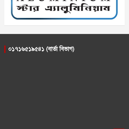
০১৭১৬৫১৯৫৪১ (বার্তা বিভাগ)