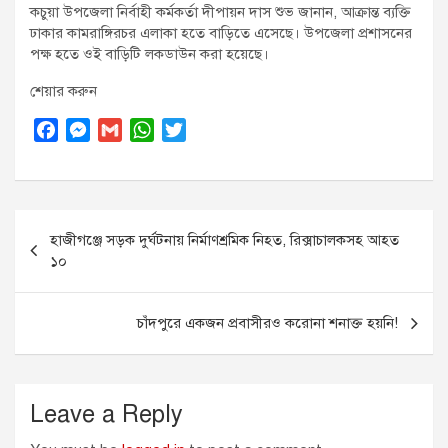
কচুয়া উপজেলা নির্বাহী কর্মকর্তা দীপায়ন দাস শুভ জানান, আক্রান্ত ব্যক্তি
ঢাকার কামরাঙ্গিরচর এলাকা হতে বাড়িতে এসেছে। উপজেলা প্রশাসনের
পক্ষ হতে ওই বাড়িটি লকডাউন করা হয়েছে।
শেয়ার করুন
F
M
G
W
T
a
e
m
h
w
c
s
a
a
i
e
s
i
t
t
Post
b
e
l
s
t
হাজীগঞ্জে সড়ক দুর্ঘটনায় নির্মাণশ্রমিক নিহত, রিক্সাচালকসহ আহত
o
n
A
e
navigation
১০
o
g
p
r
k
e
p
r
চাঁদপুরে একজন প্রবাসীরও করোনা শনাক্ত হয়নি!
Leave a Reply