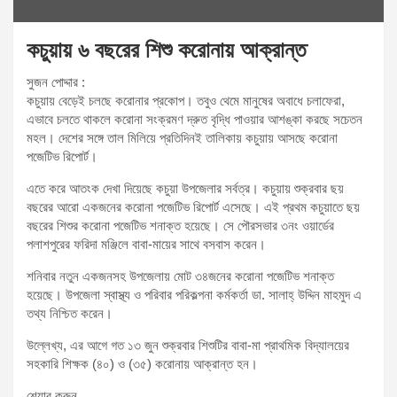
কচুয়ায় ৬ বছরের শিশু করোনায় আক্রান্ত
সুজন পোদ্দার :
কচুয়ায় বেড়েই চলছে করোনার প্রকোপ। তবুও থেমে মানুষের অবাধে চলাফেরা,
এভাবে চলতে থাকলে করোনা সংক্রমণ দ্রুত বৃদ্ধি পাওয়ার আশঙ্কা করছে সচেতন
মহল। দেশের সঙ্গে তাল মিলিয়ে প্রতিদিনই তালিকায় কচুয়ায় আসছে করোনা
পজেটিভ রিপোর্ট।
এতে করে আতংক দেখা দিয়েছে কচুয়া উপজেলার সর্বত্র। কচুয়ায় শুক্রবার ছয়
বছরের আরো একজনের করোনা পজেটিভ রিপোর্ট এসেছে। এই প্রথম কচুয়াতে ছয়
বছরের শিশুর করোনা পজেটিভ শনাক্ত হয়েছে। সে পৌরসভার ৩নং ওয়ার্ডের
পলাশপুরের ফরিদা মঞ্জিলে বাবা-মায়ের সাথে বসবাস করেন।
শনিবার নতুন একজনসহ উপজেলায় মোট ৩৪জনের করোনা পজেটিভ শনাক্ত
হয়েছে। উপজেলা স্বাস্থ্য ও পরিবার পরিকল্পনা কর্মকর্তা ডা. সালাহ্ উদ্দিন মাহমুদ এ
তথ্য নিশ্চিত করেন।
উল্লেখ্য, এর আগে গত ১৩ জুন শুক্রবার শিশুটির বাবা-মা প্রাথমিক বিদ্যালয়ের
সহকারি শিক্ষক (৪০) ও (৩৫) করোনায় আক্রান্ত হন।
শেয়ার করুন