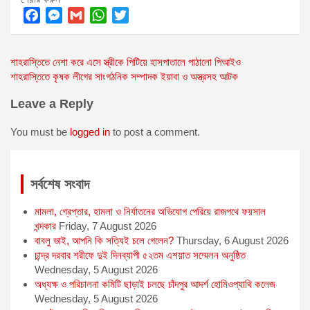
F
M
G
W
T
a
e
m
h
w
Post
শাহরাস্তিতে নেশা করে এসে স্ত্রীকে পিটিয়ে হাসপাতালে পাঠালো পিআইও
c
s
a
a
i
শাহরাস্তিতে কৃষক লীগের সাংগঠনিক সম্পাদক ইয়াবা ও অস্ত্রসহ আটক
e
s
i
t
t
navigation
b
e
l
s
t
Leave a Reply
o
n
A
e
o
g
p
r
You must be
logged in
to post a comment.
k
e
p
r
সর্বশেষ সংবাদ
মামলা, গ্রেপ্তার, হামলা ও নির্যাতনের অভিযোগ পেরিয়ে রাজপথে ফয়সাল
খন্দকার
Friday, 7 August 2026
বাবলু ভাই, আপনি কি সত্যিই চলে গেলেন?
Thursday, 6 August 2026
চান্দ্র দরবার শরীফে দুই দিনব্যাপী ৫২তম এশয়াত সম্মেলন অনুষ্ঠিত
Wednesday, 5 August 2026
অধ্যক্ষ ও পরিচালনা কমিটি ছাড়াই চলছে চাঁদপুর আদর্শ হোমিওপ্যাথি কলেজ
Wednesday, 5 August 2026