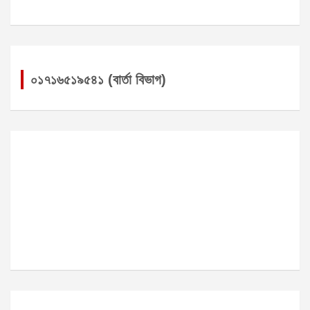
০১৭১৬৫১৯৫৪১ (বার্তা বিভাগ)