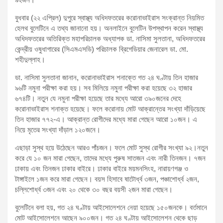
বুধবার (২২ এপ্রিল) দুপুরে স্বাস্থ্য অধিদফতরের করোনাভাইরাস সংক্রান্ত নিয়মিত
হেলথ বুলেটিনে এ তথ্য জানানো হয়। অনলাইনে বুলেটিন উপস্থাপন করেন স্বাস্থ্য
অধিদফতরের অতিরিক্ত মহাপরিচালক অধ্যাপক ডা. নাসিমা সুলতানা, অধিদফতরের
কেন্দ্রীয় ওষুধাগারের (সিএমএসডি) পরিচালক ব্রিগেডিয়ার জেনারেল ডা. মো.
শহীদুল্লাহ।
ডা. নাসিমা সুলতানা জানান, করোনাভাইরাস শনাক্তে গত ২৪ ঘণ্টায় তিন হাজার
৯৬টি নমুনা পরীক্ষা করা হয়। সব মিলিয়ে নমুনা পরীক্ষা করা হয়েছে ৩২ হাজার
৬৭৪টি। নতুন যে নমুনা পরীক্ষা হয়েছে তার মধ্যে আরো ৩৯০জনের দেহে
করোনাভাইরাস শনাক্ত হয়েছে। ফলে করোনায় মোট আক্রান্তের সংখ্যা দাঁড়িয়েছে
তিন হাজার ৭৭২-এ। আক্রান্ত রোগীদের মধ্যে মারা গেছেন আরো ১০জন। এ
নিয়ে মৃতের সংখ্যা দাঁড়াল ১২০জনে।
এছাড়া সুস্থ হয়ে উঠেছেন আরও পাঁচজন। ফলে মোট সুস্থ রোগীর সংখ্যা ৯২।নতুন
করে যে ১০ জন মারা গেছেন, তাদের মধ্যে পুরুষ সাতজন এবং নারী তিনজন। ৭জন
ঢাকায় এবং তিনজন ঢাকার বাইরে। ঢাকার বাইরে ময়মনসিংহ, নারায়ণগঞ্জ ও
টাঙ্গাইলে ১জন করে মারা গেছেন। বয়স হিসাবে ষাটোর্ধ্ব ৩জন, পঞ্চাশোর্ধ্ব ২জন,
চল্লিশোর্ধ্ব ৩জন এবং ২০ থেকে ৩০ বছর বয়সী ২জন মারা গেছেন।
বুলেটিনে বলা হয়, গত ২৪ ঘণ্টায় আইসোলেশনে নেয়া হয়েছে ১৫০জনকে। বর্তমানে
মোট আইসোলেশনে আছেন ৯০০জন। গত ২৪ ঘণ্টায় আইসোলেশন থেকে ছাড়