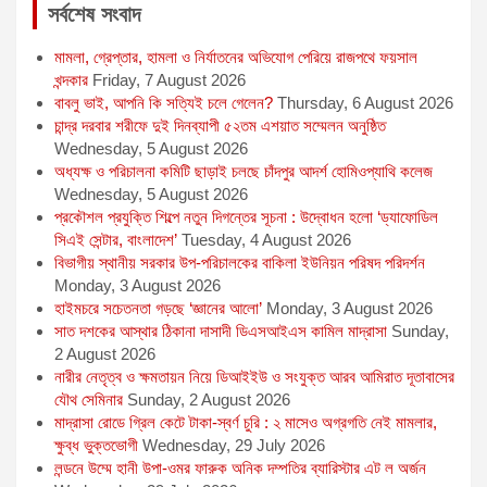
সর্বশেষ সংবাদ
মামলা, গ্রেপ্তার, হামলা ও নির্যাতনের অভিযোগ পেরিয়ে রাজপথে ফয়সাল
খন্দকার
Friday, 7 August 2026
বাবলু ভাই, আপনি কি সত্যিই চলে গেলেন?
Thursday, 6 August 2026
চান্দ্র দরবার শরীফে দুই দিনব্যাপী ৫২তম এশয়াত সম্মেলন অনুষ্ঠিত
Wednesday, 5 August 2026
অধ্যক্ষ ও পরিচালনা কমিটি ছাড়াই চলছে চাঁদপুর আদর্শ হোমিওপ্যাথি কলেজ
Wednesday, 5 August 2026
প্রকৌশল প্রযুক্তি শিল্পে নতুন দিগন্তের সূচনা : উদ্বোধন হলো ‘ড্যাফোডিল
সিএই সেন্টার, বাংলাদেশ’
Tuesday, 4 August 2026
বিভাগীয় স্থানীয় সরকার উপ-পরিচালকের বাকিলা ইউনিয়ন পরিষদ পরিদর্শন
Monday, 3 August 2026
হাইমচরে সচেতনতা গড়ছে ‘জ্ঞানের আলো’
Monday, 3 August 2026
সাত দশকের আস্থার ঠিকানা দাসাদী ডিএসআইএস কামিল মাদ্রাসা
Sunday,
2 August 2026
নারীর নেতৃত্ব ও ক্ষমতায়ন নিয়ে ডিআইইউ ও সংযুক্ত আরব আমিরাত দূতাবাসের
যৌথ সেমিনার
Sunday, 2 August 2026
মাদ্রাসা রোডে গ্রিল কেটে টাকা-স্বর্ণ চুরি : ২ মাসেও অগ্রগতি নেই মামলার,
ক্ষুব্ধ ভুক্তভোগী
Wednesday, 29 July 2026
লন্ডনে উম্মে হানী উপা-ওমর ফারুক অনিক দম্পতির ব্যারিস্টার এট ল অর্জন