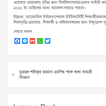
ওয়েভার প্রয়োজন) বৃত্তির জন্য বিশ্ববিদ্যালয়েরওয়েব সাইটে 
২০২০ ইং তারিখের মধ্যে আবেদন করতে পারবে।
উল্লেখ্য, ড্যাফোডিল ইন্টারন্যাশনাল ইউনিভার্সিটি শিক্ষার্থীদ
শিক্ষাবৃত্তি/ওয়েভার, শিক্ষার্থী ও অভিভাবকদের জন্য ইন্স্যুরেন্স 
শেয়ার করুন
F
M
G
W
T
a
e
m
h
w
c
s
a
a
i
e
s
i
t
t
b
e
l
s
t
Post
o
n
A
e
মুহম্মদ শফিকুর রহমান এমপির পক্ষে খাদ্য সামগ্রী
navigation
o
g
p
r
বিতরণ
k
e
p
r