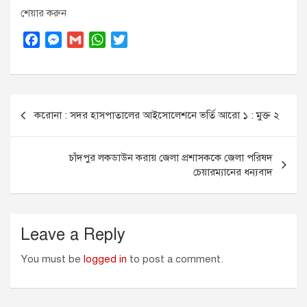
শেয়ার করুন
F
M
G
W
T
a
e
m
h
w
c
s
a
a
i
e
s
i
t
t
Post
b
e
l
s
t
করোনা : সদর হাসপাতালের আইসোলেশনে ভর্তি আরো ১ : মুক্ত ২
o
n
A
e
navigation
o
g
p
r
k
e
p
চাঁদপুর লকডাউন করায় জেলা প্রশাসককে জেলা পরিষদ
r
চেয়ারম্যানের ধন্যবাদ
Leave a Reply
You must be
logged in
to post a comment.