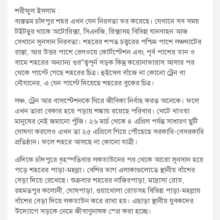
t
শরীফুল ইসলাম :
:
ব্যস্ততম চাঁদপুর শহর এখন যেন নিরবতা ভর করেছে। যেখানে সব সময়
টইটম্বুর থাকে অটোরিক্সা, সিএনজি, রিক্সাসহ বিভিন্ন যানবাহন আজ
সেখানে সুনসান নিরবতা। শহরের শপত চত্ত্বরের পশ্চিম পাশে লঞ্চঘাটের
রাস্তা, আর উত্তর পাশে রেলওয়ে কোর্টস্টেশন এবং পূর্ব পাশের ডান ও
বামে শহরের অন্যান্য গুর”ত্বপূর্ন সড়ক কিন্তু করোনাভারাস আসার পর
থেকে পাল্টে গেছে শহরের চিত্র। হুইসেল বাঁজে না কোনো ট্রেন বা
নৌযানের, এ যেন পাল্টে দিয়েছে শহরের বুকের চিত্র।
লঞ্চ, ট্রেন আর বাসস্টেশনকে ঘিরে জীবিকা নির্বাহ করত অনেকে। ফলে
এখন তারা বেকার হয়ে পড়ায় শঙ্কায় রয়েছে পরিবার। খেটে খাওয়া
মানুষের নেই জমানো পুঁজি। ২৬ মার্চ থেকে ৪ এপ্রিল পর্যন্ত সাধারণ ছুটি
ঘোষণা করলেও এখন তা ২৫ এপ্রিলে গিয়ে পৌঁছেছে সরকারি-বেসরকারি
প্রতিষ্ঠান। ফলে শহরে আসছে না কোনো যাত্রী।
এদিকে চাঁদপুরে বৃহস্পতিবার লকডাউনের পর থেকে আরো সুনসান হয়ে
পড়ে শহরের পাড়া-মহল্লা। বেশির ভাগ এলাকাগুলোতে স্থানীয় বাঁশের
বেড়া দিয়ে রেখেছে। শুক্রবার শহরের নাজিরপাড়া, মাদ্রাসা রোড,
রহমতপুর কলোনী, ঘোষপাড়া, গুয়াখোলা রোডসহ বিভিন্ন পাড়া-মহল্লায়
বাঁশের বেড়া দিয়ে লকডাউন করে রাখা হয়। এছাড়া স্থানীয় যুবকদের
উদ্যোগে সড়কে নেমে জীবাণুনাষক স্প্রে করা হচ্ছে।