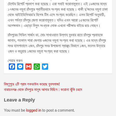
টেস্টের রিপোর্ট প্রকাশ করা হয়েছে। এরা সবাই করোনামুক্ত। এই ১৯জনের মধ্যে
১৭জনের নমুনা চাঁদপুরে স্থানীয়ভাবে সংগ্রহ করা হয়েছে। বাকী দু’জনের নমুনা ঢাকা
থেকে আইইডিসিআর’র বিশেষ টিম এসে সংগ্রহ করেছিল। এসব রিপোর্ট অনুযায়ী,
এখন পর্যন্ত চাঁদপুর জেলা করোনামুক্ত। যদিও এখন আরো ১৫জনের রিপোর্ট
অপেক্ষমান। এছাড়া বিপুল সংখ্যক লোক এখনো পরীক্ষার বাইরে রয়ে গেছেন।
চাঁদপুরের সিভিল সার্জন ডা. মোঃ সাখাওয়াত উল্লাহ বুধবার রাতে চাঁদপুর প্রবাহকে
জানান, গতকাল সারা জেলায় ৬জনের নমুনা সংগ্রহ করা হয়েছে। এর মধ্যে চাঁদপুর
সদর হাসপাতালে ২জন, চাঁদপুর সদর উপজেলা স্বাস্থ্য বিভাগে ১জন, মতলব উত্তরে
২জন ও কচুয়ায় ১জনের নমুনা সংগ্রহ করা হয়েছে।
শেয়ার করুন
F
M
G
W
T
a
e
m
h
w
Post
বিষ্ণুপুরে ২টি গ্রাম লকডাউন করেছে যুবসমাজ!
c
s
a
a
i
নারায়নগঞ্জ থেকে চাঁদপুরে মানুষ আসার মিছিল : করোনা ঝুঁকি চরমে
e
s
i
t
t
navigation
b
e
l
s
t
Leave a Reply
o
n
A
e
o
g
p
r
You must be
logged in
to post a comment.