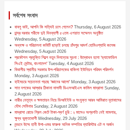
k
e
p
r
সর্বশেষ সংবাদ
বাবলু ভাই, আপনি কি সত্যিই চলে গেলেন?
Thursday, 6 August 2026
চান্দ্র দরবার শরীফে দুই দিনব্যাপী ৫২তম এশয়াত সম্মেলন অনুষ্ঠিত
Wednesday, 5 August 2026
অধ্যক্ষ ও পরিচালনা কমিটি ছাড়াই চলছে চাঁদপুর আদর্শ হোমিওপ্যাথি কলেজ
Wednesday, 5 August 2026
প্রকৌশল প্রযুক্তি শিল্পে নতুন দিগন্তের সূচনা : উদ্বোধন হলো ‘ড্যাফোডিল
সিএই সেন্টার, বাংলাদেশ’
Tuesday, 4 August 2026
বিভাগীয় স্থানীয় সরকার উপ-পরিচালকের বাকিলা ইউনিয়ন পরিষদ পরিদর্শন
Monday, 3 August 2026
হাইমচরে সচেতনতা গড়ছে ‘জ্ঞানের আলো’
Monday, 3 August 2026
সাত দশকের আস্থার ঠিকানা দাসাদী ডিএসআইএস কামিল মাদ্রাসা
Sunday,
2 August 2026
নারীর নেতৃত্ব ও ক্ষমতায়ন নিয়ে ডিআইইউ ও সংযুক্ত আরব আমিরাত দূতাবাসের
যৌথ সেমিনার
Sunday, 2 August 2026
মাদ্রাসা রোডে গ্রিল কেটে টাকা-স্বর্ণ চুরি : ২ মাসেও অগ্রগতি নেই মামলার,
ক্ষুব্ধ ভুক্তভোগী
Wednesday, 29 July 2026
লন্ডনে উম্মে হানী উপা-ওমর ফারুক অনিক দম্পতির ব্যারিস্টার এট ল অর্জন