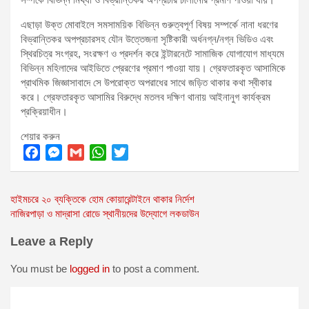
এছাড়া উক্ত মোবাইলে সমসাময়িক বিভিন্ন গুরুত্বপূর্ণ বিষয় সম্পর্কে নানা ধরণের
বিভ্রান্তিকর অপপ্রচারসহ যৌন উত্তেজনা সৃষ্টিকারী অর্ধনগ্ন/নগ্ন ভিডিও এবং
স্থিরচিত্র সংগ্রহ, সংরক্ষণ ও প্রদর্শন করে ইন্টারনেটে সামাজিক যোগাযোগ মাধ্যমে
বিভিন্ন মহিলাদের আইডিতে প্রেরণের প্রমাণ পাওয়া যায়। গ্রেফতারকৃত আসামিকে
প্রাথমিক জিজ্ঞাসাবাদে সে উপরোক্ত অপরাধের সাথে জড়িত থাকার কথা স্বীকার
করে। গ্রেফতারকৃত আসামির বিরুদ্ধে মতলব দক্ষিণ থানায় আইনানুগ কার্যক্রম
প্রক্রিয়াধীন।
শেয়ার করুন
F
M
G
W
T
a
e
m
h
w
Post
হাইমচরে ২০ ব্যক্তিকে হোম কোয়ারেন্টাইনে থাকার নির্দেশ
c
s
a
a
i
নাজিরপাড়া ও মাদ্রাসা রোডে স্থানীয়দের উদ্যোগে লকডাউন
e
s
i
t
t
navigation
b
e
l
s
t
Leave a Reply
o
n
A
e
o
g
p
r
You must be
logged in
to post a comment.
k
e
p
r