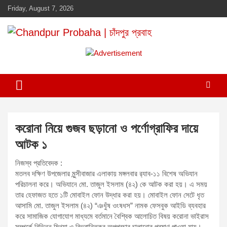
Skip
Friday, August 7, 2026
to
content
Daily newspaper in chandpur
Chandpur Probaha | চাঁদপুর প্রবাহ
A
d
v
e
r
t
করোনা নিয়ে গুজব ছড়ানো ও পর্ণোগ্রাফির দায়ে
i
আটক ১
s
e
নিজস্ব প্রতিবেদক :
m
মতলব দক্ষিণ উপজেলার মুন্সীবাজার এলাকায় মঙ্গলবার র‌্যাব-১১ বিশেষ অভিযান
পরিচালনা করে। অভিযানে মো. তাজুল ইসলাম (৪২) কে আটক করা হয়। এ সময়
e
তার হেফাজত হতে ১টি মোবাইল ফোন উদ্ধার করা হয়। মোবাইল ফোন সেটে ধৃত
n
আসামি মো. তাজুল ইসলাম (৪২) “ঞধুঁষ ওংষধস” নামক ফেসবুক আইডি ব্যবহার
t
করে সামাজিক যোগাযোগ মাধ্যমে বর্তমানে বৈশ্বিক আলোচিত বিষয় করোনা ভাইরাস
:
সম্পর্কে বিভিন্ন মিথ্যা ও বিভ্রান্তিকর অপপ্রচার চালানোর প্রমাণ পাওয়া যায়।