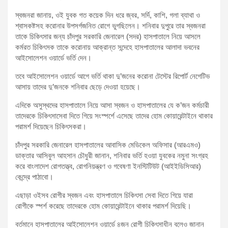
স্বজনরা জানায়, ওই যুবক গত কয়েক দিন ধরে জ্বর, সর্দি, কাশি, গলা ব্যাথা ও
শ্বাসকষ্টসহ করোনার উপসর্গজনিত রোগে ভুগছিলেন। শনিবার দুপুরে তার স্বজনরা
তাকে চিকিৎসার জন্য চাঁদপুর সরকারি জেনারেল (সদর) হাসপাতালে নিয়ে আসলে
কর্মরত চিকিৎসক তাকে করোনায় আক্রান্ত সন্দেহে হাসপাতালের আলাদা ভবনের
আইসোলেশন ওয়ার্ডে ভর্তি দেন।
তবে আইসোলেশন ওয়ার্ডে আগে ভর্তি থাকা দু’জনের করোনা টেস্টের রিপোর্ট নেগেটিভ
আসায় তাদের দু’জনকে শনিবার ছেড়ে দেওয়া হয়েছে।
এদিকে অসুস্থদের হাসপাতালে নিয়ে আসা স্বজন ও হাসপাতালের যে ক’জন কর্মচারী
তাদেরকে চিকিৎসাসেবা দিতে গিয়ে সংস্পর্শে এসেছে তাদের হোম কোয়ারেন্টাইনে থাকার
পরামর্শ দিয়েছেন চিকিৎসকরা।
চাঁদপুর সরকারি জেনারেল হাসপাতালের আবাসিক মেডিকেল অফিসার (আরএমও)
ডাক্তার আসিবুল আহসান চৌধুরী জানান, শনিবার ভর্তি হওয়া যুবকের নমুনা সংগ্রহ
করে বাংলাদেশ রোগতত্ত্ব, রোগনিয়ন্ত্রণ ও গবেষণা ইনস্টিটিউট (আইইডিসিআর)
কেন্দ্রে পাঠাবো।
এছাড়া ওইসব রোগীর স্বজন এবং হাসপাতালে চিকিৎসা সেবা দিতে গিয়ে যারা
রোগীকে স্পর্শ করেছে তাদেরকে হোম কোয়ারেন্টাইনে থাকার পরামর্শ দিয়েছি।
বর্তমানে হাসপাতালের আইসোলেশন ওয়ার্ডে ৪জন রোগী চিকিৎসাধীন বলেও জানান