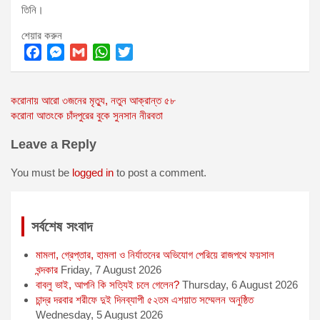
তিনি।
শেয়ার করুন
F
M
G
W
T
a
e
m
h
w
Post
করোনায় আরো ৩জনের মৃত্যু, নতুন আক্রান্ত ৫৮
c
s
a
a
i
করোনা আতংকে চাঁদপুরের বুকে সুনসান নীরবতা
e
s
i
t
t
navigation
b
e
l
s
t
Leave a Reply
o
n
A
e
o
g
p
r
You must be
logged in
to post a comment.
k
e
p
r
সর্বশেষ সংবাদ
মামলা, গ্রেপ্তার, হামলা ও নির্যাতনের অভিযোগ পেরিয়ে রাজপথে ফয়সাল
খন্দকার
Friday, 7 August 2026
বাবলু ভাই, আপনি কি সত্যিই চলে গেলেন?
Thursday, 6 August 2026
চান্দ্র দরবার শরীফে দুই দিনব্যাপী ৫২তম এশয়াত সম্মেলন অনুষ্ঠিত
Wednesday, 5 August 2026