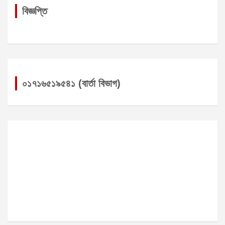
বিজ্ঞপ্তি
০১৭১৬৫১৯৫৪১ (বার্তা বিভাগ)