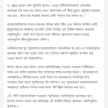
t
ড. আব্দুর রহমান আস-সুদাইসি জানান, ‘সেল্ফ ইস্টিরাইলিজেশন’ মেশিনটির
কার্যক্রম যদি সফল হয় তাহলে সকল প্রবেশপথে এই জীবাণুমুক্ত প্রযুক্তি ব্যবহার
:
করা হবে। যাতে করে সহজেই করোনা রোগী শনাক্ত করা সম্ভব হয়।’
কারোনাভাইরাসের মধ্যেও মক্কার পবিত্র কাবা শরীফ এবং মদিনায় মসজিদে নববী
উন্মুক্তকরণের প্রক্রিয়া অনেকটা এগিয়ে নিয়েছে দুই মসজিদ বিষয়ক জেনারেল
প্রেসিডেন্সি। তারই অংশ হিসেবে কাবা শরীফের প্রবেশপথে বসানো হয়েছে
অত্যাধুনিক জীবাণুমুক্তকরণ মেশিন।
মসজিদগুলোর মূল প্রবেশপথে করোনাভাইরাস প্রাদুর্ভাবের পর থেকে যে সতর্কতামূলক
ব্যবস্থা গ্রহণ করা হয়েছে তারই অংশ হিসেবে সর্বশেষ প্রযুক্তি ইনস্টল করা
হয়েছে বিশেষ এই ফটকগুলিতে।
উন্নত মানের এসব ফটকে সেলফ স্যানিটাইজার স্প্রেসহ সংক্রমণ নির্বীজকরণ
করার এবং থার্মাল ক্যামেরা দিয়ে তাপমাত্রা মাপার ব্যবস্থা থাকবে। ক্যামেরাগুলো
অবস্থানের ৬ মিটারের মধ্যে একই সাথে বেশ কয়েকজনের তাপমাত্রা মাপা,
সংক্রমণ নিয়ে আগত মুসল্লিদের গতি পর্যবেক্ষণ এবং সন্দেহভাজন করোনাভাইরাসে
আক্রান্ত রোগীদের শনাক্ত করার জন্য স্মার্ট স্ক্রিন ব্যবহার করা হবে।
এই গেইট করোনাভাইরাস সংক্রমণ প্রতিরোধে সতর্কতামূলক ব্যবস্থার অংশ
হিসেবে বসানো হয়েছে বলে জানিয়েছে দুই মসজিদ বিষয়ক জেনারেল প্রেসিডেন্সির
মুখপাত্র।