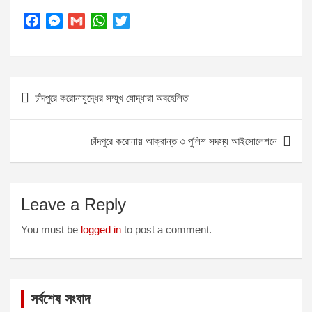
F
M
G
W
T
a
e
m
h
w
c
s
a
a
i
e
s
i
t
t
Post
b
e
l
s
t
চাঁদপুরে করোনাযুদ্ধের সম্মুখ যোদ্ধারা অবহেলিত
o
n
A
e
navigation
o
g
p
r
k
e
p
চাঁদপুরে করোনায় আক্রান্ত ৩ পুলিশ সদস্য আইসোলেশনে
r
Leave a Reply
You must be
logged in
to post a comment.
সর্বশেষ সংবাদ