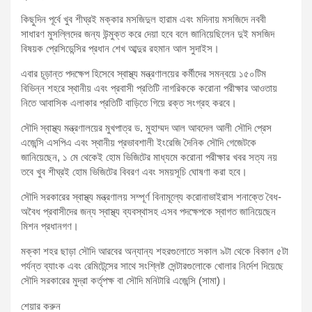
কিছুদিন পূর্বে খুব শীঘ্রই মক্কার মসজিদুল হারাম এবং মদিনায় মসজিদে নববী
সাধারণ মুসল্লিদের জন্য উন্মুক্ত করে দেয়া হবে বলে জানিয়েছিলেন দুই মসজিদ
বিষয়ক প্রেসিডেন্সির প্রধান শেখ আব্দুর রহমান আল সুদাইস।
এবার চূড়ান্ত পদক্ষেপ হিসেবে স্বাস্থ্য মন্ত্রণালয়ের কর্মীদের সমন্বয়ে ১৫০টিম
বিভিন্ন শহরে স্থানীয় এবং প্রবাসী প্রতিটি নাগরিককে করোনা পরীক্ষার আওতায়
নিতে আবাসিক এলাকার প্রতিটি বাড়িতে গিয়ে রক্ত সংগ্রহ করবে।
সৌদি স্বাস্থ্য মন্ত্রণালয়ের মুখপাত্র ড. মুহাম্মদ আল আবদেল আলী সৌদি প্রেস
এজেন্সি এসপিএ এবং স্থানীয় প্রভাবশালী ইংরেজি দৈনিক সৌদি গেজেটকে
জানিয়েছেন, ১ মে থেকেই হোম ভিজিটের মাধ্যমে করোনা পরীক্ষার খবর সত্য নয়
তবে খুব শীঘ্রই হোম ভিজিটের বিবরণ এবং সময়সূচি ঘোষণা করা হবে।
সৌদি সরকারের স্বাস্থ্য মন্ত্রণালয় সম্পূর্ণ বিনামূল্যে করোনাভাইরাস শনাক্তে বৈধ-
অবৈধ প্রবাসীদের জন্য স্বাস্থ্য ব্যবস্থাসহ এসব পদক্ষেপকে স্বাগত জানিয়েছেন
মিশন প্রধানগণ।
মক্কা শহর ছাড়া সৌদি আরবের অন্যান্য শহরগুলোতে সকাল ৯টা থেকে বিকাল ৫টা
পর্যন্ত ব্যাংক এবং রেমিটেন্সের সাথে সংশ্লিষ্ট সেন্টারগুলোকে খোলার নির্দেশ দিয়েছে
সৌদি সরকারের মুদ্রা কর্তৃপক্ষ বা সৌদি মনিটারি এজেন্সি (সামা)।
শেয়ার করুন