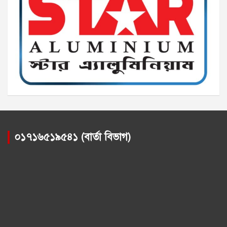
০১৭১৬৫১৯৫৪১ (বার্তা বিভাগ)