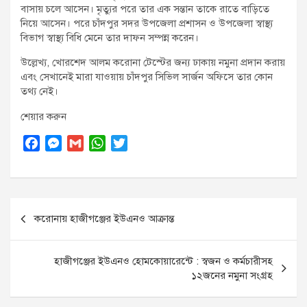
বাসায় চলে আসেন। মৃত্যুর পরে তার এক সন্তান তাকে রাতে বাড়িতে
নিয়ে আসেন। পরে চাঁদপুর সদর উপজেলা প্রশাসন ও উপজেলা স্বাস্থ্য
বিভাগ স্বাস্থ্য বিধি মেনে তার দাফন সম্পন্ন করেন।
উল্লেখ্য, খোরশেদ আলম করোনা টেস্টের জন্য ঢাকায় নমুনা প্রদান করায়
এবং সেখানেই মারা যাওয়ায় চাঁদপুর সিভিল সার্জন অফিসে তার কোন
তথ্য নেই।
শেয়ার করুন
F
M
G
W
T
a
e
m
h
w
c
s
a
a
i
e
s
i
t
t
Post
b
e
l
s
t
করোনায় হাজীগঞ্জের ইউএনও আক্রান্ত
o
n
A
e
navigation
o
g
p
r
k
e
p
হাজীগঞ্জের ইউএনও হোমকোয়ারেন্টে : স্বজন ও কর্মচারীসহ
r
১২জনের নমুনা সংগ্রহ