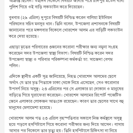
আক্রান্ত ছিলেন। ওইদিন বিকেলে বিষয়টি জানার পরে চাঁদপুর মডেল থানা
পুলিশ গিয়ে ওই বাড়ি লকডাউন করে দিয়েছেন।
বুধবার (২৯ এপ্রিল) দুপুরে বিষয়টি নিশ্চিত করেন বালিয়া ইউনিয়ন
পরিষদের সচিব মনসুর খান। তিনি বলেন, উপজেলা প্রশাসনকে বিষয়টি
জানানোর পরে মঙ্গলবার বিকেলে খোরশেদ আলম এর বাড়িটি লকডাউন
করে দেয়া হয়েছে।
এছাড়া মৃতের পরিবারের ৩জনের করোনা পরীক্ষার জন্য নমুনা সংগ্রহ
করেছেন সদর উপজেলা স্বাস্থ্য বিভাগ। বিষয়টি নিশ্চিত করেন সদর
উপজেলা স্বাস্থ্য ও পরিবার পরিকল্পনা কর্মকর্তা ডা. সাজেদা বেগম
পলিন।
এদিকে স্থানীয় একটি সূত্র জানিয়েছে, নিহত খোরশেদ আলমের ছেলে
অর্থাৎ যে তার মৃত পিতাকে ঢাকা থেকে নিয়ে এসেছেন, সেও করোনার
উপসর্গ নিয়ে অসুস্থ। ২৩ এপ্রিলের পর সে এলাকার চা দোকান ও মানুষের
বাড়িতে গিয়ে ঘুরাফেরা করেছেন। খোরশেদ আলমের রিপোর্ট পজেটিভ
জেনে এলাকার লোকজন আতংকে রয়েছেন। কারণ তার ছেলের সাথে বহু
মানুষের মেলামেশা হয়েছে।
খোরশেদ আলম গত ২৩ এপ্রিল বৃহস্পতিবার সকালে নিজ কর্মস্থলে অসুস্থ্
হয়ে পড়লে হসপিটালে গিয়ে করোনা পরীক্ষার জন্য দিয়ে আসেন। বাসায়
আসার পর বিকেলে তার মৃত্যু হয়। তিনি হসপিটালে চিকিৎসা না নিয়ে