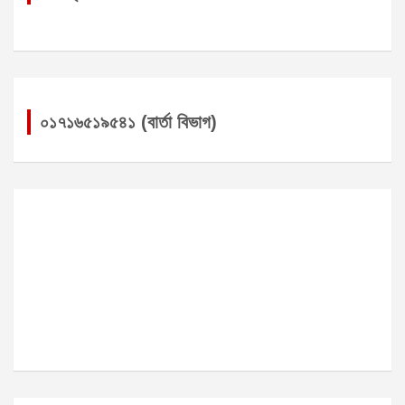
০১৭১৬৫১৯৫৪১ (বার্তা বিভাগ)