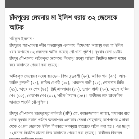
চাঁদপুরের মেঘনায় মা ইলিশ ধরায় ৩২ জেলেকে
আটক
শরীফুল ইসলাম :
চাঁদপুরের পদ্মা-মেঘনা নদীর অভয়াশ্রম এলাকায় নিষেধাজ্ঞা অমান্য করে মা ইলিশ
ধরার অপরাধে ৩২ জেলেকে আটক করেছে নৌ-থানা পুলিশ। বুধবার বেলা ১১টায়
চাঁদপুর নৌ-থানায় আটককৃত জেলেদের বিরুদ্ধে মৎস্য আইনে নিয়মিত মামলা দায়ের
করে আদালতে প্রেরণ করা হয়েছে।
আটককৃত জেলেদের মধ্যে রয়েছেন- রিপন বন্দুকশী (২০), আরিফ খান (২০), আল-
আমিন বন্দকশী (২১), জাকির বেপারী (২০), খোরশেদ গাজী (২০), লোকমান মিজি
(২১), আব্দুর রব শেখ (৪৫), মিন্টু হাওলাদার (৪০), দুলাল গাজী (৭০), আব্দুল হাকিম
শেখ (৩৫), খোরশেদ শেখ (৩২), শরীফ সৈয়াল (২৫)। বাকীদের নাম তাৎক্ষণিক
জানাতে পারেনি নৌ-পুলিশ।
চাঁদপুর নৌ-থানার ভারপ্রাপ্ত কর্মকর্তা (ওসি) মো. কামরুজ্জামান জানান, মঙ্গলবার রাত
থেকে বুধবার সকাল পর্যন্ত অভয়াশ্রম এলাকার মেঘনা মোহনাসহ আশপাশের এলাকা
থেকে ৩২জন জেলেকে ইলিশ নিধনরত অবস্থায় হাতোতে আটক করা হয়। এর মধ্যে
১২জনকে নিয়মিত মামলা দিয়ে আদালতে প্রেরণ করা হয়েছে। বাকীদের বিরুদ্ধে