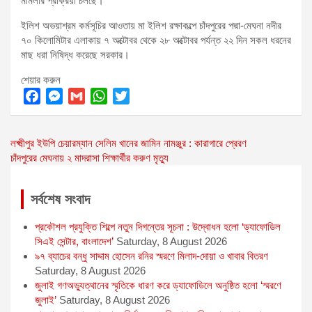
মামলার প্রক্রিয়া চলছে।
ইলিশ অভয়াশ্রম কর্মসূচির আওতায় মা ইলিশ রক্ষাকল্পে চাঁদপুরের পদ্মা-মেঘনা নদীর
৭০ কিলোমিটার এলাকায় ৭ অক্টোবর থেকে ২৮ অক্টোবর পর্যন্ত ২২ দিন সকল ধরনের
মাছ ধরা নিষিদ্ধ করেছে সরকার।
শেয়ার করুন
F
M
G
W
T
a
e
m
h
w
Post
লক্ষ্মীপুর ইউপি চেয়ারম্যান সেলিম খানের জামিন নামঞ্জুর : কারাগারে প্রেরণ
c
s
a
a
i
চাঁদপুরের মেঘনায় ২ মাদরাসা শিক্ষার্থীর করুণ মৃত্যু
e
s
i
t
t
navigation
b
e
l
s
t
o
n
A
e
সর্বশেষ সংবাদ
o
g
p
r
প্রকৌশল প্রযুক্তি শিল্পে নতুন দিগন্তের সূচনা : উদ্বোধন হলো ‘ড্যাফোডিল
k
e
p
সিএই সেন্টার, বাংলাদেশ’
Saturday, 8 August 2026
r
৯৭ ব্যাচের বন্ধু সাদ্দাম হোসেন রনির স্মরণে মিলাদ-দোয়া ও খাবার বিতরণ
Saturday, 8 August 2026
জুলাই গণঅভ্যুত্থানের স্মৃতিকে ধারণ করে ড্যাফোডিলে অনুষ্ঠিত হলো ‘স্মরণে
জুলাই’
Saturday, 8 August 2026