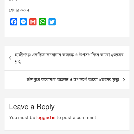
শেয়ার করুন
F
M
G
W
T
a
e
m
h
w
c
s
a
a
i
e
s
i
t
t
Post
b
e
l
s
t
হাজীগঞ্জে একদিনে করোনায় আক্রান্ত ও উপসর্গ নিয়ে আরো ৫জনের
o
n
A
e
navigation
মৃত্যু
o
g
p
r
k
e
p
r
চাঁদপুরে করোনায় আক্রান্ত ও উপসর্গে আরো ৯জনের মৃত্যু
Leave a Reply
You must be
logged in
to post a comment.