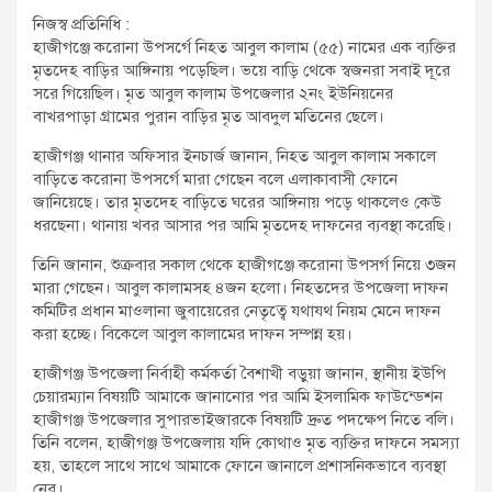
t
নিজস্ব প্রতিনিধি :
:
হাজীগঞ্জে করোনা উপসর্গে নিহত আবুল কালাম (৫৫) নামের এক ব্যক্তির
মৃতদেহ বাড়ির আঙ্গিনায় পড়েছিল। ভয়ে বাড়ি থেকে স্বজনরা সবাই দূরে
সরে গিয়েছিল। মৃত আবুল কালাম উপজেলার ২নং ইউনিয়নের
বাখরপাড়া গ্রামের পুরান বাড়ির মৃত আবদুল মতিনের ছেলে।
হাজীগঞ্জ থানার অফিসার ইনচার্জ জানান, নিহত আবুল কালাম সকালে
বাড়িতে করোনা উপসর্গে মারা গেছেন বলে এলাকাবাসী ফোনে
জানিয়েছে। তার মৃতদেহ বাড়িতে ঘরের আঙ্গিনায় পড়ে থাকলেও কেউ
ধরছেনা। থানায় খবর আসার পর আমি মৃতদেহ দাফনের ব্যবস্থা করেছি।
তিনি জানান, শুক্রবার সকাল থেকে হাজীগঞ্জে করোনা উপসর্গ নিয়ে ৩জন
মারা গেছেন। আবুল কালামসহ ৪জন হলো। নিহতদের উপজেলা দাফন
কমিটির প্রধান মাওলানা জুবায়েরের নেতৃত্বে যথাযথ নিয়ম মেনে দাফন
করা হচ্ছে। বিকেলে আবুল কালামের দাফন সম্পন্ন হয়।
হাজীগঞ্জ উপজেলা নির্বাহী কর্মকর্তা বৈশাখী বড়ুয়া জানান, স্থানীয় ইউপি
চেয়ারম্যান বিষয়টি আমাকে জানানোর পর আমি ইসলামিক ফাউন্ডেশন
হাজীগঞ্জ উপজেলার সুপারভাইজারকে বিষয়টি দ্রুত পদক্ষেপ নিতে বলি।
তিনি বলেন, হাজীগঞ্জ উপজেলায় যদি কোথাও মৃত ব্যক্তির দাফনে সমস্যা
হয়, তাহলে সাথে সাথে আমাকে ফোনে জানালে প্রশাসনিকভাবে ব্যবস্থা
নেব।