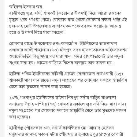
t
জহিরুল ইসলাম জয় :
:
হাজীগঞ্জে জ্বর, সর্দি, শ্বাসকষ্ট (করোনার উপসর্গ) নিয়ে আরো ৪জনের
মৃত্যুর খবর পাওয়া গেছে। রোববার রাত থেকে সোমবার সকাল পর্যন্ত এই
৪জনসহ মোট উপজেলায় এ যাবৎ কমপক্ষে ২২জন করোনায় আক্রান্ত
হয়ে ও উপসর্গ নিয়ে মারা গেছেন।
রোববার রাতে উপজেলার ৪নং কালচোঁ দ. ইউনিয়নের ভাজনাখাল
এলাকার কাজী শাহাজান (৬০) চাঁদপুর সদর হাসপাতালের আইসোলেশন
ওয়ার্ডে ভর্তির কিছু সময় পর মারা যান। সদর হাসপাতালেই তার নমুনা
সংগ্রহ করা হয়। গ্রামের বাড়িতে বিশেষ ব্যবস্থায় তার দাফন হয়।
হাটিলা পশ্চিম ইউনিয়নের কাঁঠালী গ্রামের সোলায়মান পাটওয়ারী (৬৫)
শ্বাসকষ্টে মারা যান রাতে। নমুনা সংগ্রহের পর সোমবার সকালে স্বাস্থ্যবিধি
মেনে তার মৃতদেহ দাফন করা হয়েছে।
১০নং গন্ধব্যপুর ইউনিয়নের ডাটরা শিবপুর সর্দার বাড়ির মাওলানা
এনায়েত উল্লাহ মাস্টার (৭২) সোমবার সকালে জ্বর সর্দি নিয়ে মারা যান।
নমুনা সংগ্রহের পর সোমবার সকালে স্বাস্থ্যবিধি মেনে তার মৃতদেহ দাফন
করা হয়েছে।
হাজীগঞ্জ পৌরসভার ৯নং ওয়ার্ড কাউন্সিলর মো. আজাদ হোসেন
মজুমদার জানান, সকাল ৭টায় পৌরসভার এনায়েতপুর গ্রামের বেপারী