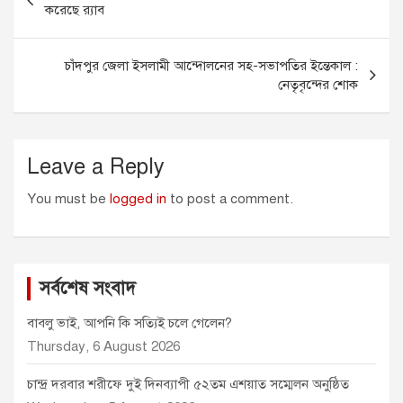
o
n
A
e
navigation
করেছে র‌্যাব
o
g
p
r
k
e
p
r
চাঁদপুর জেলা ইসলামী আন্দোলনের সহ-সভাপতির ইন্তেকাল :
নেতৃবৃন্দের শোক
Leave a Reply
You must be
logged in
to post a comment.
সর্বশেষ সংবাদ
বাবলু ভাই, আপনি কি সত্যিই চলে গেলেন?
Thursday, 6 August 2026
চান্দ্র দরবার শরীফে দুই দিনব্যাপী ৫২তম এশয়াত সম্মেলন অনুষ্ঠিত