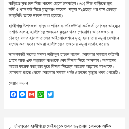
বাড়িতে ‍মৃত চান মিয়া খানের ছেলে ইসমাইল (৫৫) নিজ বাড়িতে জ্বর,
সর্দি ও শ্বাস কষ্ট নিয়ে মৃত্যুবরণ করেন। নমুনা সংগ্রহের পর বাদ জোহর
স্বাস্থ্যবিধি তাকে দাফন করা হয়েছে।
হাজীগঞ্জ উপজেলা স্বাস্থ্য ও পরিবার-পরিকল্পনা কর্মকর্তা সোয়েব আহম্মদ
চিশতি বলেন, হাজীগঞ্জে ৩জনের মৃত্যুর খবর পেয়েছি। আরেকজনের
চাঁদপুর সদর হাসপাতালের আইসোলেশনে মৃত্যু হয়। তার নমুনা সেখানে
সংগ্রহ করা হবে। আমরা হাজীগঞ্জের ৩জনের নমুনা সংগ্রহ করেছি।
দাফনকারী দলের সদস্য শরীফুল হাছান বলেন, সোমবার সকালে কাঁঠালী
গ্রামে আজ এক আল্লাহর বান্ধাকে শেষ বিদায় দিয়ে আসলাম। আমাদের
আরো কয়েক ভাই রামপুরে বিদায় দিচ্ছেন আরেক আল্লাহর বান্দাকে।
রোববার রাতে থেকে সোমবার সকাল পর্যন্ত ৪জনের মৃত্যুর খবর পেয়েছি।
শেয়ার করুন
F
M
G
W
T
a
e
m
h
w
c
s
a
a
i
e
s
i
t
t
Post
b
e
l
s
t
চাঁদপুরের হাজীগঞ্জে ফেইসবুকে গুজব ছড়ানোয় ১জনকে আটক