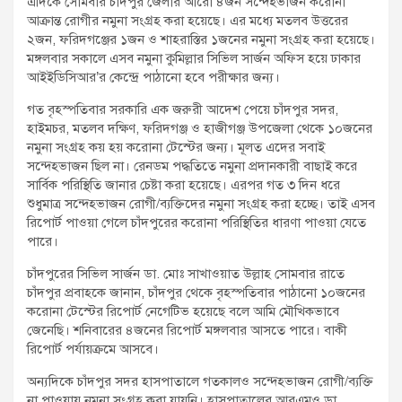
এদিকে সোমবার চাঁদপুর জেলার আরো ৪জন সন্দেহভাজন করোনা
আক্রান্ত রোগীর নমুনা সংগ্রহ করা হয়েছে। এর মধ্যে মতলব উত্তরের
২জন, ফরিদগঞ্জের ১জন ও শাহরাস্তির ১জনের নমুনা সংগ্রহ করা হয়েছে।
মঙ্গলবার সকালে এসব নমুনা কুমিল্লার সিভিল সার্জন অফিস হয়ে ঢাকার
আইইডিসিআর’র কেন্দ্রে পাঠানো হবে পরীক্ষার জন্য।
গত বৃহস্পতিবার সরকারি এক জরুরী আদেশ পেয়ে চাঁদপুর সদর,
হাইমচর, মতলব দক্ষিণ, ফরিদগঞ্জ ও হাজীগঞ্জ উপজেলা থেকে ১০জনের
নমুনা সংগ্রহ কয় হয় করোনা টেস্টের জন্য। মূলত এদের সবাই
সন্দেহভাজন ছিল না। রেনডম পদ্ধতিতে নমুনা প্রদানকারী বাছাই করে
সার্বিক পরিস্থিতি জানার চেষ্টা করা হয়েছে। এরপর গত ৩ দিন ধরে
শুধুমাত্র সন্দেহভাজন রোগী/ব্যক্তিদের নমুনা সংগ্রহ করা হচ্ছে। তাই এসব
রিপোর্ট পাওয়া গেলে চাঁদপুরের করোনা পরিস্থিতির ধারণা পাওয়া যেতে
পারে।
চাঁদপুরের সিভিল সার্জন ডা. মোঃ সাখাওয়াত উল্লাহ সোমবার রাতে
চাঁদপুর প্রবাহকে জানান, চাঁদপুর থেকে বৃহস্পতিবার পাঠানো ১০জনের
করোনা টেস্টের রিপোর্ট নেগেটিভ হয়েছে বলে আমি মৌখিকভাবে
জেনেছি। শনিবারের ৪জনের রিপোর্ট মঙ্গলবার আসতে পারে। বাকী
রিপোর্ট পর্যায়ক্রমে আসবে।
অন্যদিকে চাঁদপুর সদর হাসপাতালে গতকালও সন্দেহভাজন রোগী/ব্যক্তি
না পাওয়ায় নমুনা সংগ্রহ করা যায়নি। হাসপাতালের আরএমও ডা.