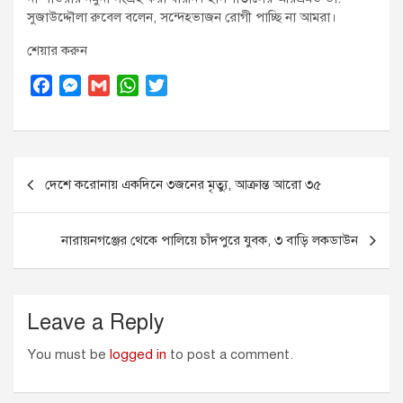
সুজাউদ্দৌলা রুবেল বলেন, সন্দেহভাজন রোগী পাচ্ছি না আমরা।
শেয়ার করুন
F
M
G
W
T
a
e
m
h
w
c
s
a
a
i
e
s
i
t
t
Post
b
e
l
s
t
দেশে করোনায় একদিনে ৩জনের মৃত্যু, আক্রান্ত আরো ৩৫
o
n
A
e
navigation
o
g
p
r
k
e
p
নারায়নগঞ্জের থেকে পালিয়ে চাঁদপুরে যুবক, ৩ বাড়ি লকডাউন
r
Leave a Reply
You must be
logged in
to post a comment.