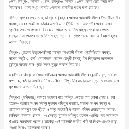
৮জন, চাঁদপুর-২ আসনে ১২জন, চাঁদপুর-৫ আসনে ১৩জন নৌকা চেয়ে ফরম জমা
দিয়েছেন। এদের মধ্য থেকেই ৫জনকে মনোনীত করার কথা রয়েছে।
বিভিন্ন সূত্রের তথ্য মতে, চাঁদপুর-১ (কচুয়া) আসনে আওয়ামী লীগের উপদেষ্টামন্ডলীর
সদস্য, সাবেক মন্ত্রী ও বর্তমান এমপি ড. মহীউদ্দীন খান আলমগীর অথবা দলের
কেন্দ্রীয় তথ্য ও গবেষণা বিষয়ক সম্পাদক ড. সেলিম মাহমুদ মনোনয়ন পেতে
যাচ্ছেন। এ ক্ষেত্রে ড. সেলিম মাহমুদ মনোনয়ন পেতে পারেন বলে অধিকাংশ সূত্র
আভাস দিয়েছে।
চাঁদপুর-২ (মতলব উত্তর-দক্ষিণ) আসনে আওয়ামী লীগের প্রেসিডিয়াম সদস্য,
সাবেক মন্ত্রী ও এমপি মোফাজ্জল হোসেন চৌধুরী (মায়া) বীর বিক্রমের মনোনয়ন
চূড়ান্ত হয়েছে বলে প্রায় সকল সূত্র আভাস দিয়েছে।
একইভাবে চাঁদপুর-৩ (সদর-হাইমচর) আসনে আওয়ামী লীগের কেন্দ্রীয় যুগ্ম সাধারণ
সম্পাদক, বর্তমান এমপি ও শিক্ষামন্ত্রী ডা. দীপু মনির মনোনয়নও চূড়ান্ত হয়েছে বলে
সূত্রগুলো আভাস দিয়েছে।
চাঁদপুর-৪ (ফরিদগঞ্জ) আসনে গতকাল রাত পর্যন্ত ৩জনের নাম শোনা গেছে। এরা
হচ্ছেন- বর্তমান সংসদ সদস্য মুহম্মদ শফিকুর রহমান, সাবেক সংসদ সদস্য ড.
মোহাম্মদ শামসুল হক ভূঁইয়া ও সদ্যপদত্যাগী উপজেলা পরিষদ চেয়ারম্যান অ্যাড.
জাহিদুল ইসলাম রোমান। এ ক্ষেত্রে মুহম্মদ শফিকুর রহমান এমপির ফের মনোনয়ন
পাওয়ার সম্ভাবনা প্রবল। তাছাড়া এই আসনটি জাতীয় পার্টি বা বিএনএম-কে ছাড়
দেওয়া নিয়েও আলোচনা আছে।