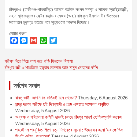
চাঁদপুর-৫ (হাজীগঞ্জ-শাহরাস্তি) আসনে বর্তমান সংসদ সদস্য ও সাবেক স্বরাষ্ট্রমন্ত্রী,
মহান মুক্তিযুদ্ধের সেক্টর কমান্ডার মেজর (অব.) রফিকুল ইসলাম বীর উত্তমের
মনোনয়ন চূড়ান্ত হয়েছে বলে সূত্রগুলো আভাস দিয়েছে।
শেয়ার করুন
F
M
G
W
T
a
e
m
h
w
Post
পরীক্ষা দিতে গিয়ে লাশ হয়ে বাড়ি ফিরলেন বিপাশা
c
s
a
a
i
চাঁদপুরে স্ত্রী ও শাশুড়িকে হত্যার মামলায় আল মামুন মোহনের ফাঁসি
e
s
i
t
t
navigation
b
e
l
s
t
o
n
A
e
সর্বশেষ সংবাদ
o
g
p
r
বাবলু ভাই, আপনি কি সত্যিই চলে গেলেন?
Thursday, 6 August 2026
k
e
p
চান্দ্র দরবার শরীফে দুই দিনব্যাপী ৫২তম এশয়াত সম্মেলন অনুষ্ঠিত
r
Wednesday, 5 August 2026
অধ্যক্ষ ও পরিচালনা কমিটি ছাড়াই চলছে চাঁদপুর আদর্শ হোমিওপ্যাথি কলেজ
Wednesday, 5 August 2026
প্রকৌশল প্রযুক্তি শিল্পে নতুন দিগন্তের সূচনা : উদ্বোধন হলো ‘ড্যাফোডিল
সিএই সেন্টার, বাংলাদেশ’
Tuesday, 4 August 2026