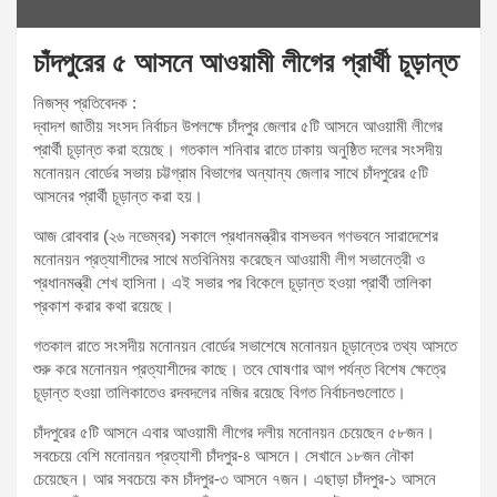
চাঁদপুরের ৫ আসনে আওয়ামী লীগের প্রার্থী চূড়ান্ত
নিজস্ব প্রতিবেদক :
দ্বাদশ জাতীয় সংসদ নির্বাচন উপলক্ষে চাঁদপুর জেলার ৫টি আসনে আওয়ামী লীগের
প্রার্থী চূড়ান্ত করা হয়েছে। গতকাল শনিবার রাতে ঢাকায় অনুষ্ঠিত দলের সংসদীয়
মনোনয়ন বোর্ডের সভায় চট্টগ্রাম বিভাগের অন্যান্য জেলার সাথে চাঁদপুরের ৫টি
আসনের প্রার্থী চূড়ান্ত করা হয়।
আজ রোববার (২৬ নভেম্বর) সকালে প্রধানমন্ত্রীর বাসভবন গণভবনে সারাদেশের
মনোনয়ন প্রত্যাশীদের সাথে মতবিনিময় করেছেন আওয়ামী লীগ সভানেত্রী ও
প্রধানমন্ত্রী শেখ হাসিনা। এই সভার পর বিকেলে চূড়ান্ত হওয়া প্রার্থী তালিকা
প্রকাশ করার কথা রয়েছে।
গতকাল রাতে সংসদীয় মনোনয়ন বোর্ডের সভাশেষে মনোনয়ন চূড়ান্তের তথ্য আসতে
শুরু করে মনোনয়ন প্রত্যাশীদের কাছে। তবে ঘোষণার আগ পর্যন্ত বিশেষ ক্ষেত্রে
চূড়ান্ত হওয়া তালিকাতেও রদবদলের নজির রয়েছে বিগত নির্বাচনগুলোতে।
চাঁদপুরের ৫টি আসনে এবার আওয়ামী লীগের দলীয় মনোনয়ন চেয়েছেন ৫৮জন।
সবচেয়ে বেশি মনোনয়ন প্রত্যাশী চাঁদপুর-৪ আসনে। সেখানে ১৮জন নৌকা
চেয়েছেন। আর সবচেয়ে কম চাঁদপুর-৩ আসনে ৭জন। এছাড়া চাঁদপুর-১ আসনে