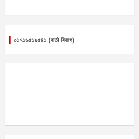
০১৭১৬৫১৯৫৪১ (বার্তা বিভাগ)