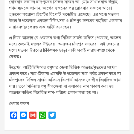
রোববার সকালে চাঁদপুরের সিভিল সার্জন ডা. মোঃ সাখাওয়াত উল্লাহ
গণমাধ্যমকে জানান, আগের ২জনের পর রোববার সকালে আরো
২জনের করোনা টেস্টের রিপোর্ট পজেটিভ এসেছে। এর মধ্যে মতলব
উত্তর উপজেলার একজন চিকিৎসক ও চাঁদপুর সদরের বহরিয়া এলাকার
নারায়নগঞ্জ ফেরত এক ব্যক্তি রয়েছেন।
এ নিয়ে আক্রান্ত যে ৪জনের তথ্য সিভিল সার্জন অফিস পেয়েছে, তাদের
মধ্যে ৩জন’ই মতলব উত্তরের। অন্যজন চাঁদপুর সদরের। এই ৪জনের
মধ্যে মতলব উত্তরের চিকিৎসক ছাড়া বাকী সবাই নারায়নগঞ্জ থেকে
ফেরত।
উল্লেখ্য, আইইডিসিআর শুধুমাত্র জেলা ভিত্তিক আক্রান্ত/মৃতদের সংখ্যা
প্রকাশ করে। নাম-ঠিকানা এমনকি উপজেলার নাম পর্যন্ত প্রকাশ করে না।
চাঁদপুরের সিভিল সার্জন অফিসে রিপোর্ট আসলে রোগীর বিস্তারিত জানা
যায়। তবে মিডিয়ায় শুধু উপজেলা বা এলাকার নাম প্রকাশ করা হয়।
আক্রান্ত ব্যক্তির বিস্তারিত নাম-পরিচয় প্রকাশ করা হয় না।
শেয়ার করুন
F
M
G
W
T
a
e
m
h
w
c
s
a
a
i