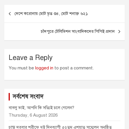
e
s
i
t
t
Post
b
e
l
s
t
দেশে করোনায় মোট মৃত ৩৪, মোট শনাক্ত ৬২১
o
n
A
e
navigation
o
g
p
r
k
e
p
চাঁদপুরে টেলিভিশন সাংবাদিকদের পিপিই প্রদান
r
Leave a Reply
You must be
logged in
to post a comment.
সর্বশেষ সংবাদ
বাবলু ভাই, আপনি কি সত্যিই চলে গেলেন?
Thursday, 6 August 2026
চান্দ্র দরবার শরীফে দুই দিনব্যাপী ৫২তম এশয়াত সম্মেলন অনুষ্ঠিত