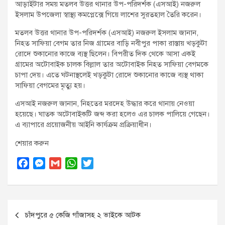
আড়াইটার সময় মতলব উত্তর থানার উপ-পরিদর্শক (এসআই) নজরুল
ইসলাম উপজেলা স্বাস্থ্য কমপ্লেক্সে গিয়ে লাশের সুরতহাল তৈরি করেন।
মতলব উত্তর থানার উপ-পরিদর্শক (এসআই) নজরুল ইসলাম জানান,
নিহত সাফিয়া বেগম তার নিজ গ্রামের বাড়ি নবীপুর পাকা রাস্তায় খড়কুটা
রোদে শুকানোর কাজে ব্যস্থ ছিলেন। বিপরীত দিক থেকে আসা একই
গ্রামের অটোবাইক চালক বিল্লাল তার অটোবাইক নিহত সাফিয়া বেগমকে
চাপা দেয়। এতে ঘটনাস্থলেই খড়কুটা রোদে শুকানোর কাজে ব্যস্থ থাকা
সাফিয়া বেগমের মৃত্যু হয়।
এসআই নজরুল জানান, নিহতের মরদেহ উদ্ধার করে থানায় নেওয়া
হয়েছে। ঘাতক অটোবাইকটি জব্দ করা হলেও এর চালক পালিয়ে গেছেন।
এ ব্যাপারে প্রয়োজনীয় আইনি কার্যক্রম প্রক্রিয়াধীন।
শেয়ার করুন
F
M
G
W
T
a
e
m
h
w
c
s
a
a
i
Post
e
s
i
t
t
চাঁদপুরে ৫ কেজি গাঁজাসহ ২ ভাইকে আটক
navigation
b
e
l
s
t