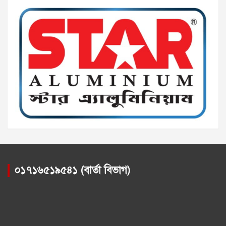
০১৭১৬৫১৯৫৪১ (বার্তা বিভাগ)