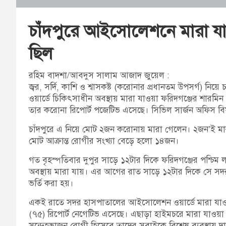
চাঁদপুরে আইসোলেশনে মারা যা
ছিল
রহিম বাদশা/আবদুস সালাম আজাদ জুয়েল :
জ্বর, সর্দি, কাশি ও শ্বাসকষ্ট (করোনার প্রধানতম উপসর্গ)
ওয়ার্ডে চিকিৎসাধীন অবস্থায় মারা যাওয়া ফরিদগঞ্জের শারমি
তার করোনা রিপোর্ট পজেটিভ এসেছে। সিভিল সার্জন অফিস বিষ
চাঁদপুরে এ নিয়ে মোট ২জন করোনায় মারা গেলেন। ২জন’ই মার
মোট আক্রান্ত রোগীর সংখ্যা বেড়ে হলো ১৪জন।
গত বৃহস্পতিবার দুপুর সাড়ে ১২টার দিকে ফরিদগঞ্জের পশ্চ
অবস্থায় মারা যায়। এর আগের রাত সাড়ে ১২টার দিকে সে স
ভর্তি করা হয়।
একই রাতে সদর হাসপাতালের আইসোলেশন ওয়ার্ডে মারা যাওয়
(৭৫) রিপোর্ট নেগেটিভ এসেছে। এছাড়া হাইমচরে মারা যাওয়া
সন্দেহভাজন রোগী হিসেবে তাদের সবাইকে বিশেষ ব্যবস্থায় 