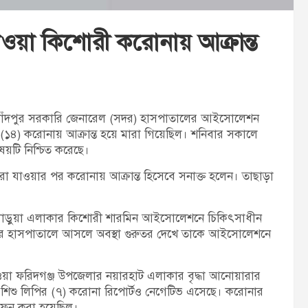
ওয়া কিশোরী করোনায় আক্রান্ত
 নিয়ে চাঁদপুর সরকারি জেনারেল (সদর) হাসপাতালের আইসোলেশন
ন (১৪) করোনায় আক্রান্ত হয়ে মারা গিয়েছিল। শনিবার সকালে
য়টি নিশ্চিত করেছে।
া যাওয়ার পর করোনায় আক্রান্ত হিসেবে সনাক্ত হলেন। তাছাড়া
িম লাড়ুয়া এলাকার কিশোরী শারমিন আইসোলেশনে চিকিৎসাধীন
দর হাসপাতালে আসলে অবস্থা গুরুতর দেখে তাকে আইসোলেশনে
া ফরিদগঞ্জ উপজেলার নয়ারহাট এলাকার বৃদ্ধা আনোয়ারার
 শিশু লিপির (৭) করোনা রিপোর্টও নেগেটিভ এসেছে। করোনার
দাফন করা হয়েছিল।