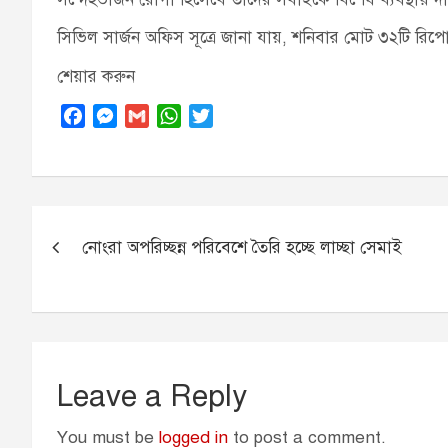
সিভিল সার্জন অফিস সূত্রে জানা যায়, শনিবার মোট ৩২টি রিপ
শেয়ার করুন
F
M
G
W
T
a
e
m
h
w
c
s
a
a
i
e
s
i
t
t
b
e
l
s
t
Post
o
n
A
e
নোংরা অপরিচ্ছন্ন পরিবেশে তৈরি হচ্ছে লাচ্ছা সেমাই
navigation
o
g
p
r
k
e
p
r
Leave a Reply
You must be
logged in
to post a comment.