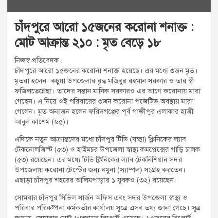
চাঁদপুরে আরো ১৫জনের করোনা শনাক্ত :
মোট আক্রান্ত ২১০ : মৃত বেড়ে ১৮
নিজস্ব প্রতিবেদক :
চাঁদপুরে আরো ১৫জনের করোনা শনাক্ত হয়েছে। এর মধ্যে ৩জন মৃত।
মৃতরা হলেন- কচুয়া উপজেলার বৃদ্ধ মজিবুর রহমান সরকার ও তার স্ত্রী
ফজিলতেন্নেছা। তাদের সন্তান মানিক সরকারও এর আগে করোনায় মারা
গেছেন। এ নিয়ে ওই পরিবারের ৩জন করোনা পজেটিভ অবস্থায় মারা
গেলেন। মৃত অন্যজন হলেন ফরিদগঞ্জের পূর্ব গাজীপুর এলাকার হাজী
আবুল কাশেম (৬৫)।
এদিকে নতুন আক্রান্তদের মধ্যে চাঁদপুর টিভি (যক্ষ্মা) ক্লিনিকের ল্যাব
টেকনোলজিস্ট (৫৩) ও হাইমচর উপজেলা স্বাস্থ্য কমপ্লেক্সের গাড়ি চালক
(৫৩) রয়েছেন। এর মধ্যে টিভি ক্লিনিকের ল্যাব টেকনিশিয়ান সদর
উপজেলায় করোনা টেস্টের জন্য নমুনা (স্যাম্পল) সংগ্রহ করতেন।
এছাড়া চাঁদপুর শহরের আলিমপাড়ার ১ যুবকও (৩২) রয়েছেন।
সোমবার চাঁদপুর সিভিল সার্জন অফিস এবং সদর উপজেলা স্বাস্থ্য ও
পরিবার পরিকল্পনা কর্মকর্তার কার্যালয় সূত্রে এসব তথ্য জানা গেছে। সূত্র
জানায়, সোমবার মোট ৬৩জনের রিপোর্ট এসেছে। ১৫জনের রিপোর্ট