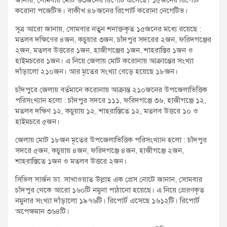
করোনা পজেটিভ। বাকীখ ৪৮জনের রিপোর্ট করোনা নেগেটিভ।
সূত্র আরো জানায়, সোমবার নতুন শনাক্তকৃত ১৫জনের মধ্যে রয়েছে :
মতলব দক্ষিণের ৪জন, কচুয়ার ৩জন, চাঁদপুর সদরের ২জন, ফরিদগঞ্জের
২জন, মতলব উত্তরের ১জন, হাজীগঞ্জের ১জন, শাহরাস্তির ১জন ও
হাইমচরের ১জন। এ নিয়ে জেলায় মোট করোনায় আক্রান্তের সংখ্যা
দাঁড়ালো ২১০জন। আর মৃতের সংখ্যা বেড়ে হয়েছে ১৮জন।
চাঁদপুরে জেলায় বর্তমানে করোনায় আক্রান্ত ২১০জনের উপজেলাভিত্তিক
পরিসংখ্যান হলো : চাঁদপুর সদরে ১১১, ফরিদগঞ্জে ৩৬, হাজীগঞ্জে ১২,
মতলব দক্ষিণ ১২, কচুয়ায় ১২, শাহরাস্তিতে ১২, মতলব উত্তরে ১০ ও
হাইমচরে ৫জন।
জেলায় মোট ১৮জন মৃতের উপজেলাভিত্তিক পরিসংখ্যান হলো : চাঁদপুর
সদরে ৫জন, কচুয়ায় ৪জন, ফরিদগঞ্জে ৪জন, হাজীগঞ্জে ২জন,
শাহরাস্তিতে ১জন ও মতলব উত্তরে ২জন।
সিভিল সার্জন ডা. সাখাওয়াত উল্লাহ এক প্রেস নোটে জানান, সোমবার
চাঁদপুর থেকে আরো ১৬০টি নমুনা পাঠানো হয়েছে। এ নিয়ে প্রেরণকৃত
নমুনার সংখ্যা দাঁড়ালো ১৯৭৬টি। রিপোর্ট এসেছে ১৬১২টি। রিপোর্ট
অপেক্ষমান ৩৬৪টি।