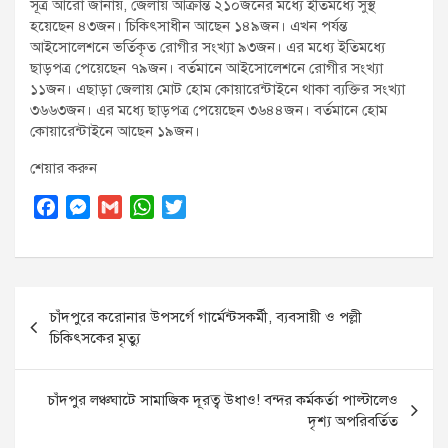
সূত্র আরো জানায়, জেলায় আক্রান্ত ২১০জনের মধ্যে ইতিমধ্যে সুস্থ
হয়েছেন ৪৩জন। চিকিৎসাধীন আছেন ১৪৯জন। এখন পর্যন্ত
আইসোলেশনে ভর্তিকৃত রোগীর সংখ্যা ৯৩জন। এর মধ্যে ইতিমধ্যে
ছাড়পত্র পেয়েছেন ৭৯জন। বর্তমানে আইসোলেশনে রোগীর সংখ্যা
১১জন। এছাড়া জেলায় মোট হোম কোয়ারেন্টাইনে থাকা ব্যক্তির সংখ্যা
৩৬৬৩জন। এর মধ্যে ছাড়পত্র পেয়েছেন ৩৬৪৪জন। বর্তমানে হোম
কোয়ারেন্টাইনে আছেন ১৯জন।
শেয়ার করুন
F
M
G
W
T
a
e
m
h
w
c
s
a
a
i
e
s
i
t
t
Post
b
e
l
s
t
চাঁদপুরে করোনার উপসর্গে গার্মেন্টসকর্মী, ব্যবসায়ী ও পল্লী
o
n
A
e
navigation
চিকিৎসকের মৃত্যু
o
g
p
r
k
e
p
r
চাঁদপুর লঞ্চঘাটে সামাজিক দূরত্ব উধাও! বন্দর কর্মকর্তা পাল্টালেও
দৃশ্য অপরিবর্তিত