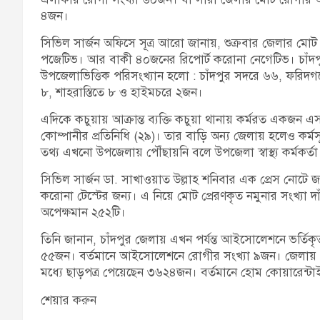
৪জন।
সিভিল সার্জন অফিসে সূত্র আরো জানায়, শুক্রবার জেলার মোট
পজেটিভ। আর বাকী ৪০জনের রিপোর্ট করোনা নেগেটিভ। চাঁদপু
উপজেলাভিত্তিক পরিসংখ্যান হলো : চাঁদপুর সদরে ৬৬, ফরিদগঞ
৮, শাহরাস্তিতে ৮ ও হাইমচরে ২জন।
এদিকে কচুয়ায় আক্রান্ত ব্যক্তি কচুয়া থানায় কর্মরত একজন এ
কোম্পানীর প্রতিনিধি (২৯)। তার বাড়ি অন্য জেলায় হলেও কর্মসূত্
তথ্য এখনো উপজেলায় পৌঁছায়নি বলে উপজেলা স্বাস্থ্য কর্মকর্ত
সিভিল সার্জন ডা. সাখাওয়াত উল্লাহ শনিবার এক প্রেস নোটে 
করোনা টেস্টের জন্য। এ নিয়ে মোট প্রেরণকৃত নমুনার সংখ্যা
অপেক্ষমান ২৫২টি।
তিনি জানান, চাঁদপুর জেলায় এখন পর্যন্ত আইসোলেশনে ভর্তিক
৫৫জন। বর্তমানে আইসোলেশনে রোগীর সংখ্যা ৯জন। জেলায় ম
মধ্যে ছাড়পত্র পেয়েছেন ৩৬২৪জন। বর্তমানে হোম কোয়ারেন্
শেয়ার করুন