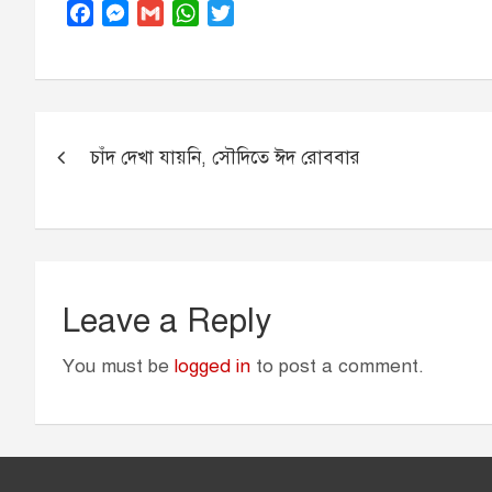
F
M
G
W
T
a
e
m
h
w
c
s
a
a
i
e
s
i
t
t
b
e
l
s
t
Post
o
n
A
e
চাঁদ দেখা যায়নি, সৌদিতে ঈদ রোববার
navigation
o
g
p
r
k
e
p
r
Leave a Reply
You must be
logged in
to post a comment.