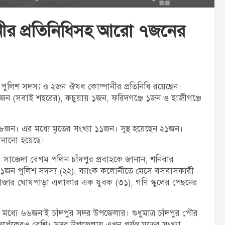
ানীর প্রতিনিধিসহ আরো ৭জনের
পুলিশ সদস্য ও ২জন ঔষধ কোম্পানীর প্রতিনিধি রয়েছেন।
ে ৪জন (সবাই শহরের), কচুয়ায় ১জন, ফরিদগঞ্জে ১জন ও হাজীগঞ্জে
১৮জন। এর মধ্যে মৃতের সংখ্যা ১১জন। সুস্থ হয়েছেন ২১জন।
জানানো হয়েছে।
 ডা. সাজেদা বেগম পলিন চাঁদপুর প্রবাহকে জানান, শনিবার
রত ১জন পুলিশ সদস্য (২২), ব্যাংক কলোনীতে মেসে বসবাসকারী
ণবাজার ঘোষপাড়া এলাকার এক যুবক (৩১), গণি স্কুলের পেছনের
্যে ৬৬জন’ই চাঁদপুর সদর উপজেলার। শুধুমাত্র চাঁদপুর পৌর
ধেকেরও বেশি। সদর উপজেলায় এখন পর্যন্ত মৃতের সংখ্যা