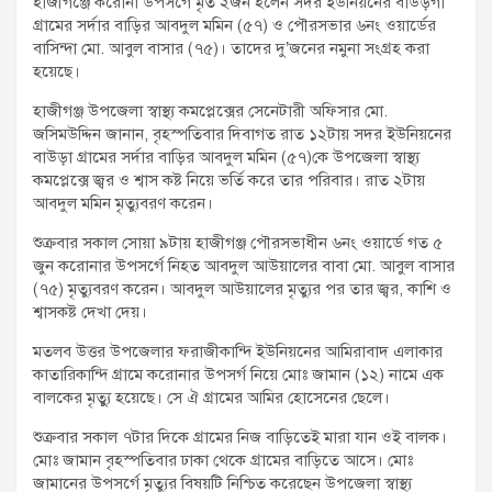
হাজীগঞ্জে করোনা উপসর্গে মৃত ২জন হলেন সদর ইউনিয়নের বাউড়গা
গ্রামের সর্দার বাড়ির আবদুল মমিন (৫৭) ও পৌরসভার ৬নং ওয়ার্ডের
বাসিন্দা মো. আবুল বাসার (৭৫)। তাদের দু’জনের নমুনা সংগ্রহ করা
হয়েছে।
হাজীগঞ্জ উপজেলা স্বাস্থ্য কমপ্লেক্সের সেনেটারী অফিসার মো.
জসিমউদ্দিন জানান, বৃহস্পতিবার দিবাগত রাত ১২টায় সদর ইউনিয়নের
বাউড়া গ্রামের সর্দার বাড়ির আবদুল মমিন (৫৭)কে উপজেলা স্বাস্থ্য
কমপ্লেক্সে জ্বর ও শ্বাস কষ্ট নিয়ে ভর্তি করে তার পরিবার। রাত ২টায়
আবদুল মমিন মৃত্যুবরণ করেন।
শুক্রবার সকাল সোয়া ৯টায় হাজীগঞ্জ পৌরসভাধীন ৬নং ওয়ার্ডে গত ৫
জুন করোনার উপসর্গে নিহত আবদুল আউয়ালের বাবা মো. আবুল বাসার
(৭৫) মৃত্যুবরণ করেন। আবদুল আউয়ালের মৃত্যুর পর তার জ্বর, কাশি ও
শ্বাসকষ্ট দেখা দেয়।
মতলব উত্তর উপজেলার ফরাজীকান্দি ইউনিয়নের আমিরাবাদ এলাকার
কাতারিকান্দি গ্রামে করোনার উপসর্গ নিয়ে মোঃ জামান (১২) নামে এক
বালকের মৃত্যুু হয়েছে। সে ঐ গ্রামের আমির হোসেনের ছেলে।
শুক্রবার সকাল ৭টার দিকে গ্রামের নিজ বাড়িতেই মারা যান ওই বালক।
মোঃ জামান বৃহস্পতিবার ঢাকা থেকে গ্রামের বাড়িতে আসে। মোঃ
জামানের উপসর্গে মৃত্যুর বিষয়টি নিশ্চিত করেছেন উপজেলা স্বাস্থ্য