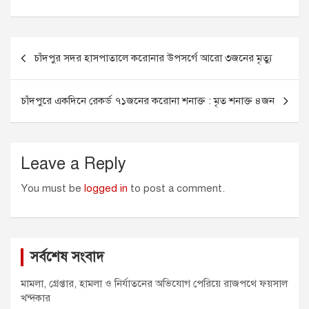
c
s
a
a
i
e
s
i
t
t
Post
b
e
l
s
t
চাঁদপুর সদর হাসপাতালে করোনার উপসর্গে আরো ৩জনের মৃত্যু
o
n
A
e
navigation
o
g
p
r
k
e
p
চাঁদপুরে একদিনে রেকর্ড ৭১জনের করোনা শনাক্ত : মৃত শনাক্ত ৪জন
r
Leave a Reply
You must be
logged in
to post a comment.
সর্বশেষ সংবাদ
মামলা, গ্রেপ্তার, হামলা ও নির্যাতনের অভিযোগ পেরিয়ে রাজপথে ফয়সাল
খন্দকার