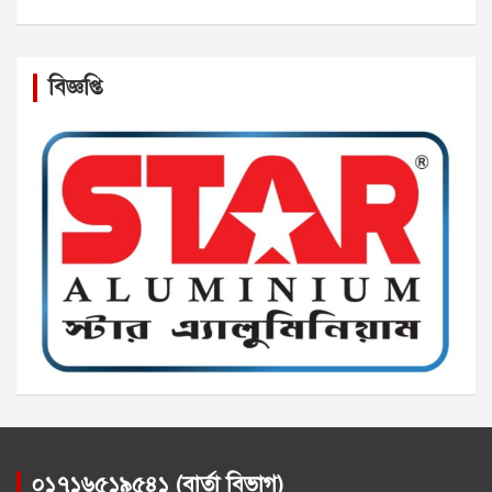
বিজ্ঞপ্তি
০১৭১৬৫১৯৫৪১ (বার্তা বিভাগ)