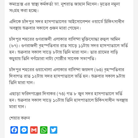
কমপ্লেক্স এর স্বাস্থ্য কর্মকর্তা ডা. নুশরাত জাহান মিথেন। মৃতের নমুনা
সংগ্রহ করা হচ্ছে।
এদিকে চাঁদপুর সদর হাসপাতালের আইসোলেশন ওয়ার্ডে চিকিৎসাধীন
অবস্থায় শুক্রবার সকালে ৩জন মারা গেছেন।
চাঁদপুর শহরের গুণরাজদী এলাকার বাসিন্দা মুক্তিযোদ্ধা রুহুল আমিন
(৬৭)। গুণরাজদী বৃহস্পতিবার রাত সাড়ে ১১টায় সদর হাসপাতালে ভর্তি
হন। শুক্রবার সকাল সাড়ে ৮টায় তিনি মারা যান। তার গ্রামের বাড়ি
কচুয়ায় তিনি বর্ণচোরা নাট্য গোষ্ঠীর সাবেক সভাপতি।
চাঁদপুর শহরের গুয়াখোলা এলাকার বাসিন্দা জয়দল (৬৩) বৃহস্পতিবার
দিবাগত রাত ১২টায় সদর হাসপাতালে ভর্তি হন। শুক্রবার সকাল ৯টায়
তিনি মারা যান।
এছাড়া ফরিদগঞ্জের দিবাকর (৭৩) গত ৮ জুন সদর হাসপাতালে ভর্তি
হন। শুক্রবার সকাল সাড়ে ১০টায় তিনি হাসপাতালে চিকিৎসাধীন অবস্থায়
মারা যান।
শেয়ার করুন
F
M
G
W
T
a
e
m
h
w