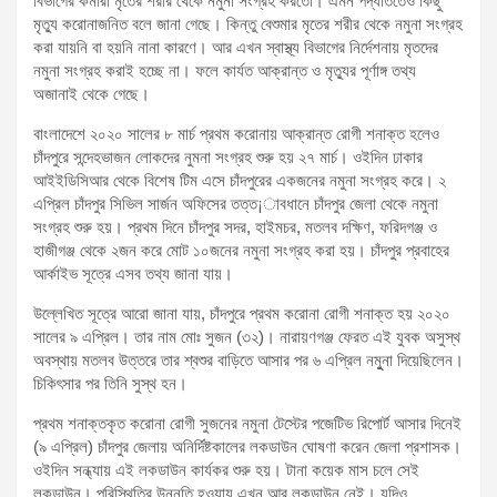
বিভাগের কর্মীরা মৃতের শরীর থেকে নমুনা সংগ্রহ করতো। এমন পদ্ধতিতেও কিছু
মৃত্যু করোনাজনিত বলে জানা গেছে। কিন্তু বেশুমার মৃতের শরীর থেকে নমুনা সংগ্রহ
করা যায়নি বা হয়নি নানা কারণে। আর এখন স্বাস্থ্য বিভাগের নির্দেশনায় মৃতদের
নমুনা সংগ্রহ করাই হচ্ছে না। ফলে কার্যত আক্রান্ত ও মৃত্যুর পূর্ণাঙ্গ তথ্য
অজানাই থেকে গেছে।
বাংলাদেশে ২০২০ সালের ৮ মার্চ প্রথম করোনায় আক্রান্ত রোগী শনাক্ত হলেও
চাঁদপুরে সন্দেহভাজন লোকদের নুমনা সংগ্রহ শুরু হয় ২৭ মার্চ। ওইদিন ঢাকার
আইইডিসিআর থেকে বিশেষ টিম এসে চাঁদপুরের একজনের নমুনা সংগ্রহ করে। ২
এপ্রিল চাঁদপুর সিভিল সার্জন অফিসের তত্ত¡াবধানে চাঁদপুর জেলা থেকে নমুনা
সংগ্রহ শুরু হয়। প্রথম দিনে চাঁদপুর সদর, হাইমচর, মতলব দক্ষিণ, ফরিদগঞ্জ ও
হাজীগঞ্জ থেকে ২জন করে মোট ১০জনের নমুনা সংগ্রহ করা হয়। চাঁদপুর প্রবাহের
আর্কাইভ সূত্রে এসব তথ্য জানা যায়।
উল্লেখিত সূত্রে আরো জানা যায়, চাঁদপুরে প্রথম করোনা রোগী শনাক্ত হয় ২০২০
সালের ৯ এপ্রিল। তার নাম মোঃ সুজন (৩২)। নারায়ণগঞ্জ ফেরত এই যুবক অসুস্থ
অবস্থায় মতলব উত্তরে তার শ্বশুর বাড়িতে আসার পর ৬ এপ্রিল নমুুনা দিয়েছিলেন।
চিকিৎসার পর তিনি সুস্থ হন।
প্রথম শনাক্তকৃত করোনা রোগী সুজনের নমুনা টেস্টের পজেটিভ রিপোর্ট আসার দিনেই
(৯ এপ্রিল) চাঁদপুর জেলায় অনির্দিষ্টকালের লকডাউন ঘোষণা করেন জেলা প্রশাসক।
ওইদিন সন্ধ্যায় এই লকডাউন কার্যকর শুরু হয়। টানা কয়েক মাস চলে সেই
লকডাউন। পরিস্থিতির উন্নতি হওয়ায় এখন আর লকডাউন নেই। যদিও