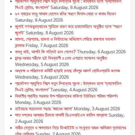
প্রকৌশল প্রযুক্তি শিল্পে নতুন দিগন্তের সূচনা : উদ্বোধন হলো ‘ড্যাফোডিল
সিএই সেন্টার, বাংলাদেশ’
Saturday, 8 August 2026
৯৭ ব্যাচের বন্ধু সাদ্দাম হোসেন রনির স্মরণে মিলাদ-দোয়া ও খাবার বিতরণ
Saturday, 8 August 2026
জুলাই গণঅভ্যুত্থানের স্মৃতিকে ধারণ করে ড্যাফোডিলে অনুষ্ঠিত হলো ‘স্মরণে
জুলাই’
Saturday, 8 August 2026
মামলা, গ্রেপ্তার, হামলা ও নির্যাতনের অভিযোগ পেরিয়ে রাজপথে ফয়সাল
খন্দকার
Friday, 7 August 2026
বাবলু ভাই, আপনি কি সত্যিই চলে গেলেন?
Thursday, 6 August 2026
চান্দ্র দরবার শরীফে দুই দিনব্যাপী ৫২তম এশয়াত সম্মেলন অনুষ্ঠিত
Wednesday, 5 August 2026
অধ্যক্ষ ও পরিচালনা কমিটি ছাড়াই চলছে চাঁদপুর আদর্শ হোমিওপ্যাথি কলেজ
Wednesday, 5 August 2026
প্রকৌশল প্রযুক্তি শিল্পে নতুন দিগন্তের সূচনা : উদ্বোধন হলো ‘ড্যাফোডিল
সিএই সেন্টার, বাংলাদেশ’
Tuesday, 4 August 2026
বিভাগীয় স্থানীয় সরকার উপ-পরিচালকের বাকিলা ইউনিয়ন পরিষদ পরিদর্শন
Monday, 3 August 2026
হাইমচরে সচেতনতা গড়ছে ‘জ্ঞানের আলো’
Monday, 3 August 2026
সাত দশকের আস্থার ঠিকানা দাসাদী ডিএসআইএস কামিল মাদ্রাসা
Sunday,
2 August 2026
নারীর নেতৃত্ব ও ক্ষমতায়ন নিয়ে ডিআইইউ ও সংযুক্ত আরব আমিরাত দূতাবাসের
যৌথ সেমিনার
Sunday, 2 August 2026