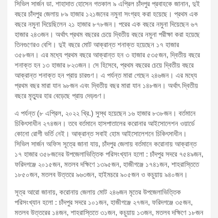
সিভিল সার্জন ডা. শাহাদাত হোসেন গতকাল ৯ এপ্রিল চাঁদপুর প্রবাহকে জানান, দুই
বছরে চাঁদপুর জেলায় ৮৯ হাজার ১২১জনের নমুনা সংগ্রহ করা হয়েছে। প্রথম এক
বছরে নমুনা দিয়েছিলেন ২১ হাজার ৮৭৮জন। পরের এক বছরে নমুনা দিয়েছেন ৬৭
হাজার ২৪৩জন। অর্থাৎ প্রথম বছরের চেয়ে দ্বিতীয় বছরে নমুনা পরীক্ষা করা হয়েছে
তিনগুণেরও বেশি। দুই বছরে মোট আক্রান্ত শনাক্ত হয়েছেন ১৭ হাজার
৩৫৮জন। এর মধ্যে প্রথম বছরে আক্রান্ত হন ৩ হাজার ৫৩৫জন, দ্বিতীয় বছরে
শনাক্ত হন ১৩ হাজার ৮২৩জন। সে হিসেবে, প্রথম বছরের চেয়ে দ্বিতীয় বছরে
আক্রান্ত শনাক্ত হন প্রায় চারগুণ। এ পর্যন্ত মারা গেছেন ২৪৬জন। এর মধ্যে
প্রথম বছর মারা যান ৯৮জন এবং দ্বিতীয় বছর মারা যান ১৪৮জন। অর্থাৎ দ্বিতীয়
বছরে মৃত্যুর হার বেড়েছে প্রায় দেড়গুণ।
এ পর্যন্ত (৮ এপ্রিল, ২০২২ খ্রি.) সুস্থ হয়েছেন ১৬ হাজার ৮৩৮জন। বর্তমানে
চিকিৎসাধীন ২৭৪জন। তবে বর্তমানে হাসপাতালের করোনার আইসোলেশন ওয়ার্ডে
কোনো রোগী ভর্তি নেই। আক্রান্ত সবাই হোম আইসোলেশনে চিকিৎসাধীন।
সিভিল সার্জন অফিস সূত্রে জানা যায়, চাঁদপুর জেলায় বর্তমানে করোনায় আক্রান্ত
১৭ হাজার ৩৫৮জনের উপজেলাভিত্তিক পরিসংখ্যান হলো : চাঁদপুর সদরে ৭৫৪৯জন,
ফরিদগঞ্জে ২০১৫জন, মতলব দক্ষিণে ১৩৯৫জন, হাজীগঞ্জে ১৭৪১জন, শাহরাস্তিতে
১৮৫০জন, মতলব উত্তরে ৯৬৩জন, হাইমচরে ৯০৫জন ও কচুয়ায় ৯৪০জন।
সূত্র আরো জানায়, করোনায় জেলায় মোট ২৪৬জন মৃতের উপজেলাভিত্তিক
পরিসংখ্যান হলো : চাঁদপুর সদরে ১০১জন, হাজীগঞ্জে ২৭জন, ফরিদগঞ্জে ৩৫জন,
মতলব উত্তরের ১৪জন, শাহরাস্তিতে ৩১জন, কচুয়ায় ১৩জন, মতলব দক্ষিণে ১৮জন