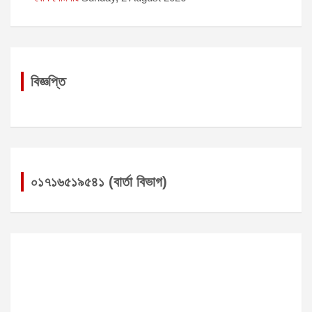
বিজ্ঞপ্তি
০১৭১৬৫১৯৫৪১ (বার্তা বিভাগ)