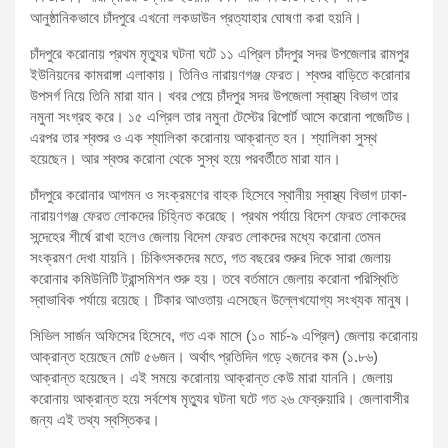
আনুষ্ঠানিকভাবে চাঁদপুরে এখনো লকডাউন প্রত্যাহার ঘোষণা করা হয়নি।
চাঁদপুরে করোনায় প্রথম মৃত্যুর ঘটনা ঘটে ১১ এপ্রিল চাঁদপুর সদর উপজেলার রামপুর
ইউনিয়নের কামরাঙ্গা এলাকায়। তিনিও নারায়ণগঞ্জ ফেরত। শ্বশুর বাড়িতে করোনার
উপসর্গ নিয়ে তিনি মারা যান। খবর পেয়ে চাঁদপুর সদর উপজেলা স্বাস্থ্য বিভাগ তার
নমুনা সংগ্রহ করে। ১৫ এপ্রিল তার নমুনা টেস্টের রিপোর্ট আসে করোনা পজেটিভ।
এরপর তার শ্বশুর ও এক শ্যালিকা করোনায় আক্রান্ত হন। শ্যালিকা সুস্থ
হয়েছেন। আর শ্বশুর করোনা থেকে সুস্থ হয়ে পরবর্তীতে মারা যান।
চাঁদপুরে করোনার আগমন ও সংক্রমণের বাহক হিসেবে স্থানীয় স্বাস্থ্য বিভাগ ঢাকা-
নারায়ণগঞ্জ ফেরত লোকদের চিহ্নিত করেছে। প্রথম পর্যায়ে বিদেশ ফেরত লোকদের
সন্দেহের শীর্ষে রাখা হলেও জেলায় বিদেশ ফেরত লোকদের মধ্যে করোনা তেমন
সংক্রমণ দেখা যায়নি। চিকিৎসকদের মতে, গত বছরের শুরুর দিকে সারা জেলায়
করোনার কমিউনিটি ট্রান্সমিশন শুরু হয়। তবে বর্তমানে জেলায় করোনা পরিস্থিতি
স্বাভাবিক পর্যায়ে রয়েছে। টিকার আওতায় এসেছেন উল্লেখযোগ্য সংখ্যক মানুষ।
সিভিল সার্জন অফিসের হিসেবে, গত এক মাসে (১০ মার্চ-৯ এপ্রিল) জেলায় করোনায়
আক্রান্ত হয়েছেন মোট ৫৬জন। অর্থাৎ প্রতিদিন গড়ে ২জনের কম (১.৮৬)
আক্রান্ত হয়েছেন। এই সময়ে করোনায় আক্রান্ত কেউ মারা যাননি। জেলায়
করোনায় আক্রান্ত হয়ে সর্বশেষ মৃত্যুর ঘটনা ঘটে গত ২৬ ফেব্রুয়ারি। জেলাবাসীর
জন্য এই তথ্য স্বস্তিকর।