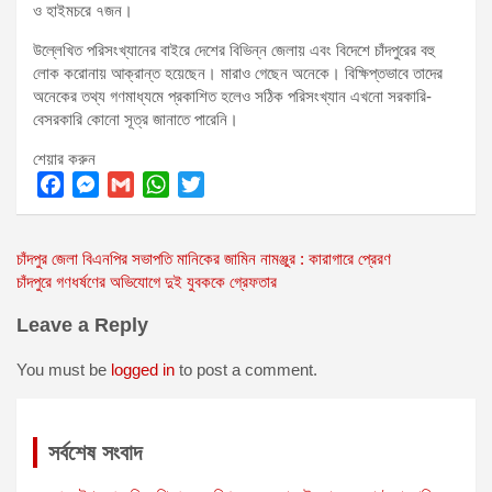
ও হাইমচরে ৭জন।
উল্লেখিত পরিসংখ্যানের বাইরে দেশের বিভিন্ন জেলায় এবং বিদেশে চাঁদপুরের বহু
লোক করোনায় আক্রান্ত হয়েছেন। মারাও গেছেন অনেকে। বিক্ষিপ্তভাবে তাদের
অনেকের তথ্য গণমাধ্যমে প্রকাশিত হলেও সঠিক পরিসংখ্যান এখনো সরকারি-
বেসরকারি কোনো সূত্র জানাতে পারেনি।
শেয়ার করুন
F
M
G
W
T
a
e
m
h
w
Post
চাঁদপুর জেলা বিএনপির সভাপতি মানিকের জামিন নামঞ্জুর : কারাগারে প্রেরণ
c
s
a
a
i
চাঁদপুরে গণধর্ষণের অভিযোগে দুই যুবককে গ্রেফতার
e
s
i
t
t
navigation
b
e
l
s
t
Leave a Reply
o
n
A
e
o
g
p
r
You must be
logged in
to post a comment.
k
e
p
r
সর্বশেষ সংবাদ