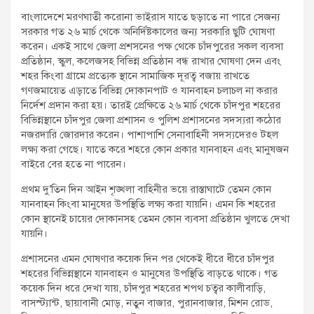
বাংলাদেশে মরণঘাতী করোনা ভাইরাস যাতে ছড়াতে না পারে সেজন্য
সরকার গত ২৬ মার্চ থেকে অনির্দিষ্টকালের জন্য সরকারি ছুটি ঘোষণা
করেন। একই সাথে জেলা প্রশসনের পক্ষ থেকে চাঁদপুরের সকল ব্যবসা
প্রতিষ্ঠান, স্কুল, কলেজসহ বিভিন্ন প্রতিষ্ঠান বন্ধ রাখার ঘোষণা দেন এবং
শহর কিংবা গ্রামে প্রত্যেক স্থানে সামাজিক দূরত্ব বজায় রাখতে
গণজমায়েত এড়াতে বিভিন্ন দোকানপাট ও যানবাহন চলাচল না করার
নির্দেশ প্রদান করা হয়। তারই প্রেক্ষিতে ২৬ মার্চ থেকে চাঁদপুর শহরের
বিভিন্নস্থানে চাঁদপুর জেলা প্রশাসন ও পুলিশ প্রশাসনের সদস্যরা কঠোর
নজরদারি জোরদার করেন। পাশাপাশি সেনাবাহিনী সদস্যদেরও টহল
লক্ষ্য করা গেছে। যাতে করে শহরে কোন প্রকার যানবাহন এবং মানুষজন
বাইরে বের হতে না পারেন।
প্রথম দু’তিন দিন আইন শৃঙ্খলা বাহিনীর ভয়ে রাস্তাঘাটে তেমন কোন
যানবাহন কিংবা মানুষের উপস্থিতি লক্ষ্য করা যায়নি। এমন কি শহরের
কোন স্থানেই চায়ের দোকানসহ তেমন কোন ব্যবসা প্রতিষ্ঠান খুলতে দেখা
যায়নি।
প্রশাসনের এমন ঘোষণার কয়েক দিন পর থেকেই ধীরে ধীরে চাঁদপুর
শহরের বিভিন্নস্থানে যানবাহন ও মানুষের উপস্থিতি বাড়তে থাকে। গত
কয়েক দিন ধরে দেখা যায়, চাঁদপুর শহরের শপথ চত্বর কালীবাড়ি,
বাসস্ট্যান্ট, ছায়াবানী মোড়, নতুন বাজার, পুরানবাজার, মিশন রোড,