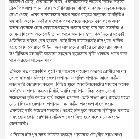
চিত্রলেখা মোড়, চেয়ারম্যান ঘাটা, ওয়্যারলেসসহ শহরের বিভিন্ন সড়কে
ট্রাক পিকআপ ভ্যান, রিক্সা অটোরিক্সাসহ বিভিন্ন যানবাহন সড়কে চলতে
দেখা গেছে। এসব যানবাহনের সাথে সাথে বাড়ছে মানুষের উপস্থিতিও।
মহামারী করোনা ভাইরাস থেকে রক্ষা পেতে সচেতনতার লক্ষে এসব
জনসাধারনকে হোম কোয়ারেন্টাইনে থাকার জন্য বার বার সতর্কতা ও
ঘোষনা দিলেও অনেকেই তা না মেনে অন্যান্য স্বাভাবিক দিনের মতোই
প্রতিনিয়ত বাইরে বের হচ্ছেন। তাই ঢিলে ঢালাভাবেই চাঁদপুরে পালিত
হচ্ছে হোম কোয়ারেন্টাইন। জন সাধারনের বাইরে ঘোরাফেরার এমন
উপস্থিতিতে মহামারী করোনা ভাইরাস ছড়ানোর ঝুঁকি থাকতে পারে বলে
মনে করছেন সচেতন মহল।
এদিকে গত কয়েকদিন পূর্বে বাংলাদেশে করোনা আক্রান্ত রোগীর সংখ্যা
বেড়ে যাওয়ায় চাঁদপুর জেলা প্রশাসন ও পুলিশ প্রশাসন আরো কঠিন
নজরদারি জোরদার করেন। বিভিন্ন স্থানে মোবাইলকোটের মাধ্যমে অনেক
অর্থদন্ডও প্রদান করেন নির্বাহী ম্যাজিস্ট্রেটগন। কিন্তু তবুও যেনো
সচেতনতা বৃদ্ধি করতে ব্যর্থ হচ্ছেন প্রশাসন। তাই সন্ধ্যা এবং রাতের মতো
যেনো দিনের বেলায়ও প্রশাসন এমন কঠিন পদক্ষেপ গ্রহণ করেন
এমনটাই দাবি সচেতন মহলের। তবেই চাঁদপুরে করোনা ঝুঁকিমুক্ত থাকতে
এবং হোম কোয়ারেন্টাইন সঠিকভাবে পালিত হবে বলে মনে করছেন
জেলাবাসী।
এ বিষয়ে চাঁদপুর সদর সার্কেল জাহেদ পারভেজ চৌধুরীর সাথে কথা