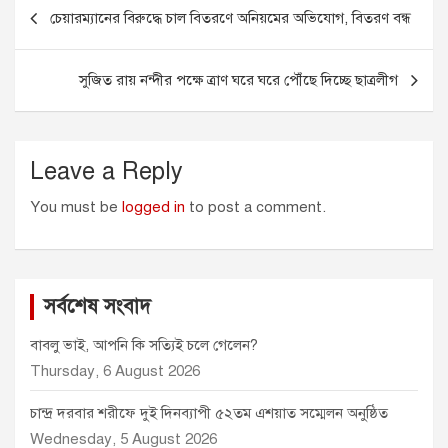
Post
b
e
l
s
t
চেয়ারম্যানের বিরুদ্ধে চাল বিতরণে অনিয়মের অভিযোগ, বিতরণ বন্ধ
o
n
A
e
navigation
o
g
p
r
k
e
p
সুজিত রায় নন্দীর পক্ষে ত্রাণ ঘরে ঘরে পৌঁছে দিচ্ছে ছাত্রলীগ
r
Leave a Reply
You must be
logged in
to post a comment.
সর্বশেষ সংবাদ
বাবলু ভাই, আপনি কি সত্যিই চলে গেলেন?
Thursday, 6 August 2026
চান্দ্র দরবার শরীফে দুই দিনব্যাপী ৫২তম এশয়াত সম্মেলন অনুষ্ঠিত
Wednesday, 5 August 2026