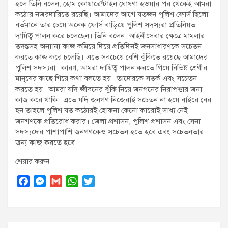
হলে তিনি বলেন, হোম কোয়ারেন্টাইন ঘোষণা হওয়ার পর থেকেই আমরা
কঠোর নজরদারিতে রয়েছি। আমাদের আগে যতজন পুলিশ ফোর্স ছিলো
বর্তমানে তার চেয়ে অনেক ফোর্স বাড়িয়ে পুলিশ সদস্যরা প্রতিনিয়ত
দায়িত্ব পালন করে চলেছেন। তিনি বলেন, আইনীসেবার ক্ষেত্রে মামলার
তদন্তসহ অন্যান্য কাজ কমিয়ে দিয়ে প্রতিদিনই জনসাধারণকে সচেতন
করতে কাজ করে চলেছি। এতে সবচেয়ে বেশি ঝুঁকিতে রয়েছে আমাদের
পুলিশ সদস্যরা। কারণ, আমরা দায়িত্ব পালন করতে গিয়ে বিভিন্ন শ্রেণীর
মানুষের কাছে গিয়ে কথা বলতে হয়। তাদেরকে সতর্ক এবং সচেতন
করতে হয়। আমরা যদি জীবনের ঝুঁকি নিয়ে জনগনের নিরাপত্তার জন্য
কাজ করে থাকি। এতে যদি জনগণ নিজেরাই সচেতন না হয়ে বাইরে বের
হন তাহলে পুলিশ যত কঠোরই হোকনা কেনো কারোই সাধ্য নেই
জনগণকে প্রতিরোধ করার। জেলা প্রশাসন, পুলিশ প্রশাসন এবং সেনা
সদস্যদের পাশাপাশি জনগণকেও সচেতন হতে হবে এবং সচেতনতার
জন্য কাজ করতে হবে।
শেয়ার করুন
F
M
G
W
T
a
e
m
h
w
c
s
a
a
i
e
s
i
t
t