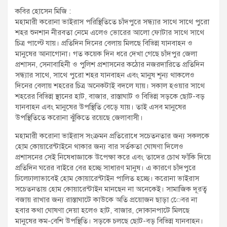
t
কবির হোসেন মিজি :
:
মহামারী করোনা ভাইরাস পরিস্থিতিতে চাঁদপুরে সন্ধ্যার সাথে সাথে পুরো
শহর শুনশান নীরবতা নেমে এলেও ভোরের আলো ফোটার সাথে সাথে
চিত্র পাল্টে যায়। প্রতিদিন দিনের বেলায় মিলছে বিভিন্ন যানবাহন ও
মানুষের আনাগোনা। গত কয়েক দিন ধরে দেখা গেছে চাঁদপুর জেলা
প্রশাসন, সেনাবাহিনী ও পুলিশ প্রশাসনের কঠোর নজরদারিতে প্রতিদিন
সন্ধ্যার সাথে, সাথে পুরো শহর যানবাহন এবং মানুষ শূন্য থাকলেও
দিনের বেলায় শহরের চিত্র অনেকটাই বদলে যায়। সকাল হওয়ার সাথে
শহরের বিভিন্ন স্থানের হাট, বাজার, রাস্তাঘাট ও বিভিন্ন সড়কে ছোট-বড়
যানবাহন এবং মানুষের উপস্থিতি বেড়ে যায়। তাই এসব মানুষের
উপস্থিতিতে করোনা ঝুঁকিতে রয়েছে জেলাবাসী।
মহামারী করোনা ভাইরাস সংক্রমন প্রতিরোধে সচেতনতার জন্য সকলকে
হোম কোয়ারেন্টাইনে থাকার জন্য বার সর্তকতা ঘোষণা দিলেও
প্রশাসনের সেই নিষেধাজ্ঞাকে উপেক্ষা করে এবং তাদের চোখ ফাঁকি দিয়ে
প্রতিদিন ঘরের বাইরে বের হচ্ছে সাধারণ মানুষ। এ কারণে চাঁদপুরে
ঢিলেঢালাভাবেই হোম কোয়ারেন্টাইন পালিত হচ্ছে। করোনা ভাইরাস
সচেতনতায় হোম কোয়ারেন্টাইন মানছেন না অনেকেই। সামাজিক দূরত্ব
বজায় রাখার জন্য রাস্তাঘাটে কাউকে অতি প্রয়োজন ছাড়া েেবর না
হবার কথা ঘোষণা দেয়া হলেও হাট, বাজার, দোকানপাটে মিলছে
মানুষের কম-বেশি উপস্থিতি। সড়কে চলছে ছোট-বড় বিভিন্ন যানবাহন।