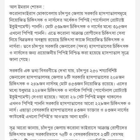
t
আল ইমরান শোভন :
:
করোনাভাইরাস মোকাবেলায় চাঁদপুর জেলায় সরকারি হাসপাতালসমূহে
নিয়োজিত চিকিৎসক ও নার্সদের অর্ধেকও পিপিই (পার্সোনাল প্রোট্যাক্ট
ইকুইপমেন্ট) পাননি। মোট ৫৩৯জন চিকিৎসক ও নার্সের মধ্যে ৩১৫জন
এখনো পিপিই পাননি। এতে করোনা আক্রান্ত রোগীদের চিকিৎসা সেবা
নিয়ে বিব্রতকর অবস্থায় রয়েছে চিকিৎসা কাজে নিয়োজিত চিকিৎসক ও
নার্সরা। তবে চাঁদপুর সরকারি জেনারেল (সদর) হাসপাতালের চিকিৎসক
ও নার্সদের জন্য প্রয়োজনীয় পিপিই নিশ্চিত করা হয়েছে হাসপাতাল সূত্রে
জানা গেছে।
সরকারি এক তথ্য বিবরণীতে দেখা যায়, চাঁদপুর ২৫০ শয্যাবিশিষ্ট
জেনারেল হাসপাতালসহ জেলার ৮টি সরকারি হাসপাতালের ২০৪জন
চিকিৎসক ও ২৪৯জন নার্সসহ মোট ৪৫৩জন নিয়োজিত রয়েছে। এদের
মধ্যে শুধুমাত্র ২২৪জন চিকিৎসক ও নার্সকে পিপিই (পার্সোনাল প্রোট্যাক্ট
ইকুইপমেন্ট) দেওয়া হয়েছে। আরো ২৬ সেট পিপিই মজুদ থাকলেও
এখনও পিপিই পাননি সরকারি হাসপাতালের আরো ২২৯জন চিকিৎসক ও
নার্স। এছাড়া বেসরকারি হাসপাতালের ৪৩জন ডাক্তার ও ৪৩জন নার্সের
কাউকেই এখনো পিপিই’র আওতায় আনা হয়নি।
সূত্র আরো জানায়, চাঁদপুর জেলায় করোনা ভাইরাসে আক্রান্ত রোগীদের
চিকিৎসার জন্য সরকারিভাবে ৭৫টি ও বেসরকারিভাবে ২৩টি বেডসহ