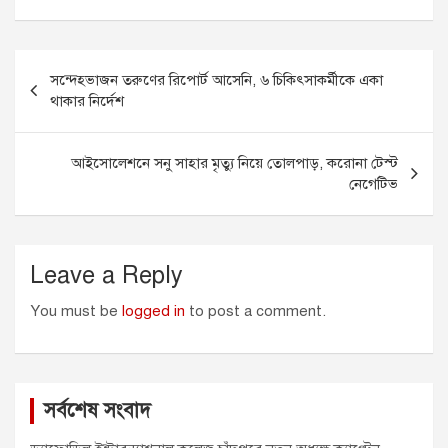
c
s
a
a
i
e
s
i
t
t
Post
b
e
l
s
t
সন্দেহভাজন তরুণের রিপোর্ট আসেনি, ৬ চিকিৎসাকর্মীকে একা
o
n
A
e
navigation
থাকার নির্দেশ
o
g
p
r
k
e
p
r
আইসোলেশনে সনু সাহার মৃত্যু নিয়ে তোলপাড়, করোনা টেস্ট
নেগেটিভ
Leave a Reply
You must be
logged in
to post a comment.
সর্বশেষ সংবাদ