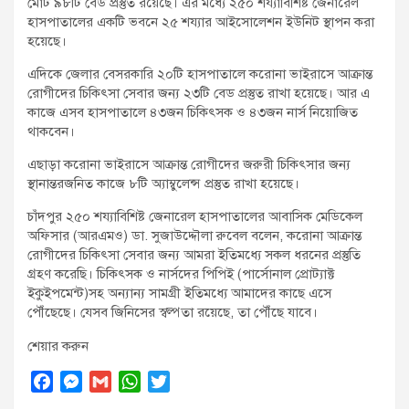
মোট ৯৮টি বেড প্রস্তুত রয়েছে। এর মধ্যে ২৫০ শয্যাবিশিষ্ট জেনারেল
হাসপাতালের একটি ভবনে ২৫ শয্যার আইসোলেশন ইউনিট স্থাপন করা
হয়েছে।
এদিকে জেলার বেসরকারি ২০টি হাসপাতালে করোনা ভাইরাসে আক্রান্ত
রোগীদের চিকিৎসা সেবার জন্য ২৩টি বেড প্রস্তুত রাখা হয়েছে। আর এ
কাজে এসব হাসপাতালে ৪৩জন চিকিৎসক ও ৪৩জন নার্স নিয়োজিত
থাকবেন।
এছাড়া করোনা ভাইরাসে আক্রান্ত রোগীদের জরুরী চিকিৎসার জন্য
স্থানান্তরজনিত কাজে ৮টি অ্যাম্বুলেন্স প্রস্তুত রাখা হয়েছে।
চাঁদপুর ২৫০ শয্যাবিশিষ্ট জেনারেল হাসপাতালের আবাসিক মেডিকেল
অফিসার (আরএমও) ডা. সুজাউদ্দৌলা রুবেল বলেন, করোনা আক্রান্ত
রোগীদের চিকিৎসা সেবার জন্য আমরা ইতিমধ্যে সকল ধরনের প্রস্তুতি
গ্রহণ করেছি। চিকিৎসক ও নার্সদের পিপিই (পার্সোনাল প্রোট্যাক্ট
ইকুইপমেন্ট)সহ অন্যান্য সামগ্রী ইতিমধ্যে আমাদের কাছে এসে
পৌঁছেছে। যেসব জিনিসের স্বল্পতা রয়েছে, তা পৌঁছে যাবে।
শেয়ার করুন
F
M
G
W
T
a
e
m
h
w