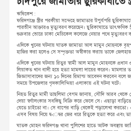
চাঁদপুরে জামাতার ছুরিকাঘাতে স্ত্
ঋষিকেশ :
ফরিদগঞ্জে স্ত্রীর পরকীয়া সন্দেহে জামাতার উপুর্যপরি ছুরিকাঘা
পারভীন আক্তারও মৃত্যুবরণ করেছেন। ছুরিকাঘাতে তাৎক্ষণিক স্ত্
শুক্রবার ভোরে ঢাকা মেডিকেল কলেজে নেয়ার পথে মৃত্যুবরণ 
এদিকে খুনের ঘটনায় ঘাতক জামাতা আল মামুন মোহনকে বৃহস
হাজির করা হলেও সে সম্পৃক্ততা অস্বীকার করায় তাকে জেলহাজ
এদিকে খুনের ঘটনায় রিতুর স্বামী আল মামুন মোহনকে প্রধা
লিয়াকত খান বাদী হয়ে হত্যা মামলা দায়ের করেন। মামলার ত
জিজ্ঞাসাবাদের জন্য ১০ দিনের রিমান্ড আবেদন করবেন বলে জ
সময়ে উপজেলার গৃদকালিন্দিয়া এলাকায় এই ঘটনা ঘটে।
নিহত রিতুর মামী তাছলিমা বেগম জানায়, সৌদি আরব থেকে 
দেয়া স্বর্ণালংকার সবকিছু বিক্রি করে ফেলে সে। এছাড়া বাড়িত
যেতে চাইতো না। সে বাপের বাড়ি থেকেই পড়ালেখা করতো। এই
এসব বিষয় নিয়ে দ্ব›েদ্বর জের ধরে রিতুকে হত্যা করে এব
ঘাতক মোহন ফরিদগঞ্জ থানা পুলিশের হাতে আটক অবস্থায় জানিয়ে