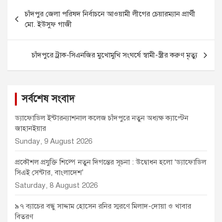
Post
b
e
l
s
t
চাঁদপুর জেলা পরিষদ নির্বাচনে আওয়ামী লীগের চেয়ারম্যান প্রার্থী
o
n
A
e
navigation
মো. ইউসুফ গাজী
o
g
p
r
k
e
p
r
চাঁদপুরে ট্রাক-সিএনজির মুখোমুখি সংঘর্ষে স্বামী-স্ত্রীর করুণ মৃত্যু
সর্বশেষ সংবাদ
ড্যাফোডিল ইন্টারন্যাশনাল কলেজ চাঁদপুরে নতুন অধ্যক্ষ ক্যাপ্টেন
জাহানইয়ার
Sunday, 9 August 2026
প্রকৌশল প্রযুক্তি শিল্পে নতুন দিগন্তের সূচনা : উদ্বোধন হলো ‘ড্যাফোডিল
সিএই সেন্টার, বাংলাদেশ’
Saturday, 8 August 2026
৯৭ ব্যাচের বন্ধু সাদ্দাম হোসেন রনির স্মরণে মিলাদ-দোয়া ও খাবার
বিতরণ