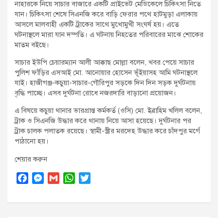
নাহারকে নিয়ে সাচার বাজারে একটি প্রাইভেট মেডিকেলে চিকিৎসা নিতে
যান। চিকিৎসা শেষে সিএনজি করে বাড়ি ফেরার পথে হাটমুড়া এলাকায়
আসলে মালবাহী একটি ট্রাকের সাথে মুখোমুখী সংঘর্ষ হয়। এতে
ঘটনাস্থলে মারা যান দম্পতি। এ ঘটনায় নিহতের পরিবারের মাঝে শোকের
মাতম বইছে।
সাচার ইউপি চেয়ারম্যান আলী আক্কাছ মোল্লা বলেন, খবর পেয়ে সাচার
পুলিশ ফাঁড়ির এসআই মো. আনোয়ার হোসেন ভূঁইয়াসহ আমি ঘটনাস্থলে
যাই। হাজীগঞ্জ-কচুয়া-সাচার-গৌরিপুর সড়কে দিন দিন সড়ক দুর্ঘটনায়
বৃদ্ধি পাচ্ছে। এসব দুর্ঘটনা রোধে নজরদারি বাড়ানো প্রয়োজন।
এ বিষয়ে কচুয়া থানার ভারপ্রাপ্ত কর্মকর্ত (ওসি) মো. ইব্রাহিম খলিল বলেন,
ট্রাক ও সিএনজি উদ্ধার করে থানায় নিয়ে আসা হয়েছে। দুর্ঘটনার পর
ট্রাক চালক পলাতক রয়েছে। স্বামী-স্ত্রীর মরদেহ উদ্ধার করে চাঁদপুর মর্গে
পাঠানো হয়।
শেয়ার করুন
F
M
G
W
T
a
e
m
h
w
c
s
a
a
i
e
s
i
t
t