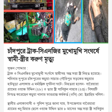
t
:
চাঁদপুরে ট্রাক-সিএনজির মুখোমুখি সংঘর্ষে
স্বামী-স্ত্রীর করুণ মৃত্যু
সুজন পোদ্দার :
ট্রাক ও সিএনজির মুখোমুখী সংর্ঘষে স্বামীসহ অন্ত:সত্তা স্ত্রী নিহত হয়েছে।
শনিবার দুপুরে চাঁদপুরের কচুয়া-সাচার-গৌরিপুর সড়কের কচুয়ার
হাটমুড়া এলাকায় এ মর্মান্তিক দুর্ঘটনা ঘটে। নিহতরা হলেন- বারৈয়ারা
গ্রামের ওয়াজ উদ্দিন (২৮) ও তার স্ত্রী সাবিকুন নাহার (২৩)। বিষয়টি
নিশ্চত করেছেন কচুয়া থানার ভারপ্রাপ্ত কর্মকর্ত (ওসি) মো. ইব্রাহিম খলিল।
স্থানীয় এলাকাবাসী ও পুলিশ সূত্রে জানা যায়, উপজেলার বারৈয়ারা
গ্রামের ধনু মিয়ার ছেলে ওয়াজ উদ্দিন তার ৮ মাসের অন্ত:সত্তা স্ত্রী সাবিকুন