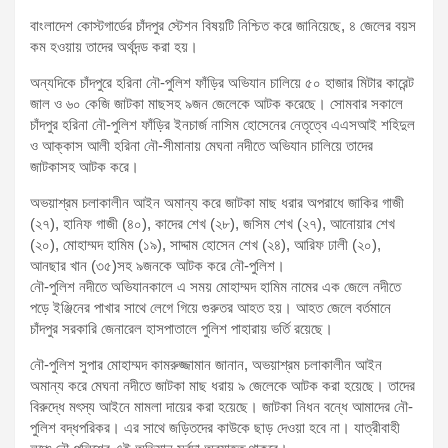
বাংলাদেশ কোস্টগার্ডের চাঁদপুর স্টেশন বিষয়টি নিশ্চিত করে জানিয়েছে, ৪ জেলের বয়স
কম হওয়ায় তাদের অর্থদন্ড করা হয়।
অন্যদিকে চাঁদপুরে হরিনা নৌ-পুলিশ ফাঁড়ির অভিযান চালিয়ে ৫০ হাজার মিটার কারেন্ট
জাল ও ৬০ কেজি জাটকা মাছসহ ৯জন জেলেকে আটক করেছে। সোমবার সকালে
চাঁদপুর হরিনা নৌ-পুলিশ ফাঁড়ির ইনচার্জ নাসিম হোসেনের নেতৃত্বে এএসআই শহিদুল
ও আক্কাস আলী হরিনা নৌ-সীমানায় মেঘনা নদীতে অভিযান চালিয়ে তাদের
জাটকাসহ আটক করে।
অভয়াশ্রম চলাকালীন আইন অমান্য করে জাটকা মাছ ধরার অপরাধে জাকির গাজী
(২৭), হানিফ গাজী (৪০), কাদের শেখ (২৮), জসিম শেখ (২৭), আনোয়ার শেখ
(২০), মোহাম্মদ হামিম (১৯), সাদ্দাম হোসেন শেখ (২৪), আরিফ ঢালী (২০),
আনছার খান (৩৫)সহ ৯জনকে আটক করে নৌ-পুলিশ।
নৌ-পুলিশ নদীতে অভিযানকালে এ সময় মোহাম্মদ হামিম নামের এক জেলে নদীতে
পড়ে ইঞ্জিনের পাখার সাথে লেগে গিয়ে গুরুতর আহত হয়। আহত জেলে বর্তমানে
চাঁদপুর সরকারি জেনারেল হাসপাতালে পুলিশ পাহারায় ভর্তি রয়েছে।
নৌ-পুলিশ সুপার মোহাম্মদ কামরুজ্জামান জানান, অভয়াশ্রম চলাকালীন আইন
অমান্য করে মেঘনা নদীতে জাটকা মাছ ধরায় ৯ জেলেকে আটক করা হয়েছে। তাদের
বিরুদ্ধে মৎস্য আইনে মামলা দায়ের করা হয়েছে। জাটকা নিধন বন্ধে আমাদের নৌ-
পুলিশ বদ্ধপরিকর। এর সাথে জড়িতদের কাউকে ছাড় দেওয়া হবে না। যাত্রীবাহী