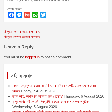
লঞ্চে নৌ-পুলিশের এই অভিযান সর্বদা অব্যাহত থাকবে।
শেয়ার করুন
F
M
G
W
T
a
e
m
h
w
Post
চাঁদপুরে ৪জনের করোনা শনাক্ত
c
s
a
a
i
চাঁদপুরে ৪জনের করোনা শনাক্ত
e
s
i
t
t
navigation
b
e
l
s
t
Leave a Reply
o
n
A
e
o
g
p
r
You must be
logged in
to post a comment.
k
e
p
r
সর্বশেষ সংবাদ
মামলা, গ্রেপ্তার, হামলা ও নির্যাতনের অভিযোগ পেরিয়ে রাজপথে ফয়সাল
খন্দকার
Friday, 7 August 2026
বাবলু ভাই, আপনি কি সত্যিই চলে গেলেন?
Thursday, 6 August 2026
চান্দ্র দরবার শরীফে দুই দিনব্যাপী ৫২তম এশয়াত সম্মেলন অনুষ্ঠিত
Wednesday, 5 August 2026