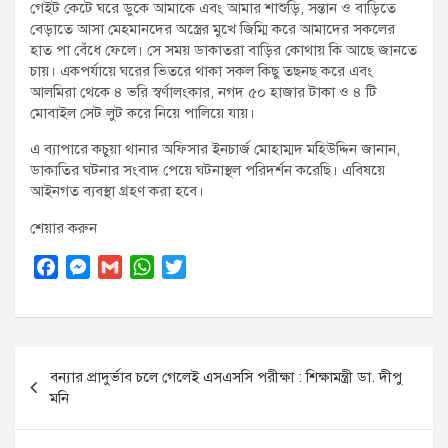
গেইট কেটে ঘরে ডুকে আমাকে এবং আমার শাশুড়ি, সন্তান ও বাড়িতে
বেড়াতে আসা মেহমানদের অস্ত্রের মুখে জিম্মি করে আমাদের সকলের
হাত পা বেঁধে ফেলে। সে সময় ডাকাতরা বাড়ির কোথায় কি আছে জানতে
চায়। একপর্যায়ে ঘরের ভিতরে থাকা সকল কিছু তছনছ করে এবং
আলমিরা থেকে ৪ ভরি স্বর্ণালংকার, নগদ ৫০ হাজার টাকা ও ৪ টি
মোবাইল সেট লুট করে নিয়ে পালিয়ে যায়।
এ ব্যাপারে কচুয়া থানার অফিসার ইনচার্জ মোহাম্মদ মহিউদ্দিন জানান,
ডাকাতির ঘটনার সংবাদ পেয়ে ঘটনাস্থল পরিদর্শন করেছি। এবিষয়ে
আইনগত ব্যবস্থা গ্রহণ করা হবে।
শেয়ার করুন
F
M
G
W
T
a
e
m
h
w
c
s
a
a
i
e
s
i
t
t
Post
b
e
l
s
t
বন্যার প্রাদুর্ভাব চলে গেলেই এসএসসি পরীক্ষা : শিক্ষামন্ত্রী ডা. দীপু
o
n
A
e
navigation
মনি
o
g
p
r
k
e
p