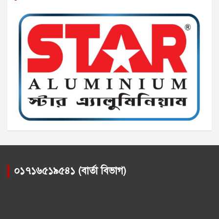
০১৭১৬৫১৯৫৪১ (বার্তা বিভাগ)