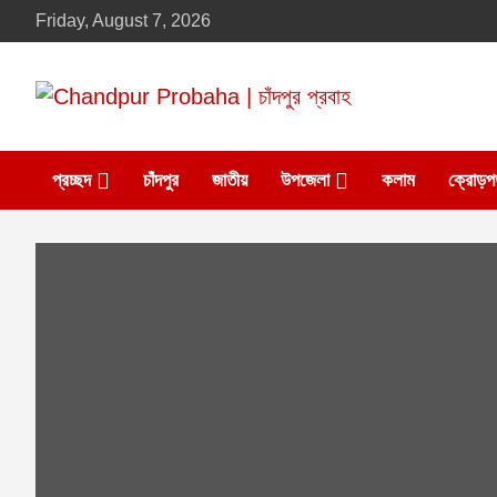
Skip
Friday, August 7, 2026
to
content
Daily newspaper in chandpur
Chandpur Probaha |
প্রচ্ছদ
চাঁদপুর
জাতীয়
উপজেলা
কলাম
ক্রোড়প
চাঁদপুর প্রবাহ