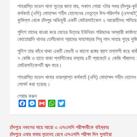
শাহরাস্তি মডেল থানা সূত্রে জানা যায়, সকাল সোয়া ৭টার সময় চাঁদপুর-কুম
কর্মকর্তা (ওসি) মোহাম্মদ শহীদ হোসেনের নেতৃত্বে উপ-পরিদর্শক (এসআই
কুমিল্লা থেকে চাঁদপুর অভিমুখী একটি মোটরসাইকেল ২ আরোহীসহ পালিয়ে য
পুলিশ তাদের ধাওয়া করে মেহের উত্তর ইউনিয়ন পরিষদের অস্থায়ী কার্যা
কোতোয়ালি থানার তেলীকোনা গ্রামের সাহাপাড়ার শিবু লাল সাহার পুত্
পুলিশ তার কাঁধে থাকা একটি বেগুনী ও কালো রঙ্গের ব্যাগ তল্লাশী করে খ
৭ কেজি ও হাতে থাকা প্লাস্টিকের বস্তায় ৫টি প্যাকেটে ৫ কেজি গাঁজাসহ
মোটরসাইকেলটি জব্দ করে।
শাহরাস্তি মডেল থানার ভারপ্রাপ্ত কর্মকর্তা (ওসি) মোহাম্মদ শহীদ হো
সোপর্দ করা হয়েছে।
শেয়ার করুন
F
M
G
W
T
a
e
m
h
w
c
s
a
a
i
Post
চাঁদপুরে নকলের দায়ে আরো ৩ এসএসসি পরীক্ষার্থীকে বহিষ্কার
e
s
i
t
t
চাঁদপুরে এবার বাবার মৃতদেহ রেখে এসএসসি পরীক্ষা দিল সুমাইয়া