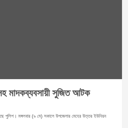
লসহ মাদকব্যবসায়ী সুজিত আটক
ে পুলিশ। মঙ্গলবার (৯ মে) সকালে উপজেলার মেহের উত্তর ইউনিয়ন