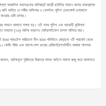
িল্লা আঞ্চলিক মহাসড়কের বানিয়াচোঁ যাত্রী ছাউনির সামনে থানার ভারপ্রাপ্ত
) জনি কান্তি দে সঙ্গীয় অফিসার ও ফোর্সসহ পুলিশ চেকপোস্ট চলাকালে
াওয়ার চেষ্টা চালায়।
লয়ের সামনে থামাতে সক্ষম হয়। ওই সময় পুলিশ এক আরোহী কুমিল্লা
র সুজিত সাহাকে (৩৬) আটক করলেও মোটরসাইকেল চালক পালিয়ে যায়।
াকী রঙের স্কচটেপ প্যাঁচানো নীল রঙের পলিথিনে মোড়ানো ৭টি প্যাকেট থেকে
 ১২ কেজি গাঁজা এবং কালো-লাল রংয়ের রেজিস্ট্রেশনবিহীন বাজাজ পালসার
সেন জানান, আটককৃত সুজিতের বিরুদ্ধে মাদক আইনে মামলা রুজু করে আদালতে