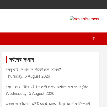
A
d
v
e
r
t
সর্বশেষ সংবাদ
i
বাবলু ভাই, আপনি কি সত্যিই চলে গেলেন?
s
Thursday, 6 August 2026
e
m
চান্দ্র দরবার শরীফে দুই দিনব্যাপী ৫২তম এশয়াত সম্মেলন অনুষ্ঠিত
e
Wednesday, 5 August 2026
n
অধ্যক্ষ ও পরিচালনা কমিটি ছাড়াই চলছে চাঁদপুর আদর্শ হোমিওপ্যাথি