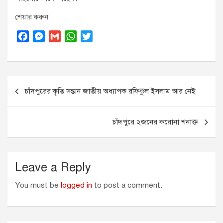
শেয়ার করুন
F
M
G
W
T
a
e
m
h
w
c
s
a
a
i
e
s
i
t
t
Post
b
e
l
s
t
চাঁদপুরের কৃতি সন্তান জাতীয় অধ্যাপক রফিকুল ইসলাম আর নেই
o
n
A
e
navigation
o
g
p
r
k
e
p
চাঁদপুরে ২জনের করোনা শনাক্ত
r
Leave a Reply
You must be
logged in
to post a comment.