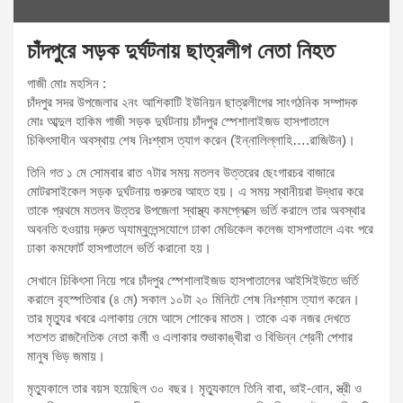
চাঁদপুরে সড়ক দুর্ঘটনায় ছাত্রলীগ নেতা নিহত
গাজী মোঃ মহসিন :
চাঁদপুর সদর উপজেলার ২নং আশিকাটি ইউনিয়ন ছাত্রলীগের সাংগঠনিক সম্পাদক
মোঃ আব্দুল হাকিম গাজী সড়ক দুর্ঘটনায় চাঁদপুর স্পেশালাইজড হাসপাতালে
চিকিৎসাধীন অবস্থায় শেষ নিঃশ্বাস ত্যাগ করেন (ইন্নালিল্লাহি….রাজিউন)।
তিনি গত ১ মে সোমবার রাত ৭টার সময় মতলব উত্তরের ছেংগারচর বাজারে
মোটরসাইকেল সড়ক দুর্ঘটনায় গুরুতর আহত হয়। এ সময় স্থানীয়রা উদ্ধার করে
তাকে প্রথমে মতলব উত্তর উপজেলা স্বাস্থ্য কমপ্লেক্সে ভর্তি করালে তার অবস্থার
অবনতি হওয়ায় দ্রুত অ্যাম্বুলেন্সযোগে ঢাকা মেডিকেল কলেজ হাসপাতালে এবং পরে
ঢাকা কমফোর্ট হাসপাতালে ভর্তি করানো হয়।
সেখানে চিকিৎসা নিয়ে পরে চাঁদপুর স্পেশালাইজড হাসপাতালের আইসিইউতে ভর্তি
করালে বৃহস্পতিবার (৪ মে) সকাল ১০টা ২০ মিনিটে শেষ নিঃশ্বাস ত্যাগ করেন।
তার মৃত্যুর খবরে এলাকায় নেমে আসে শোকের মাতম। তাকে এক নজর দেখতে
শতশত রাজনৈতিক নেতা কর্মী ও এলাকার শুভাকাঙ্খীরা ও বিভিন্ন শ্রেনী পেশার
মানুষ ভিড় জমায়।
মৃত্যুকালে তার বয়স হয়েছিল ৩০ বছর। মৃত্যুকালে তিনি বাবা, ভাই-বোন, স্ত্রী ও